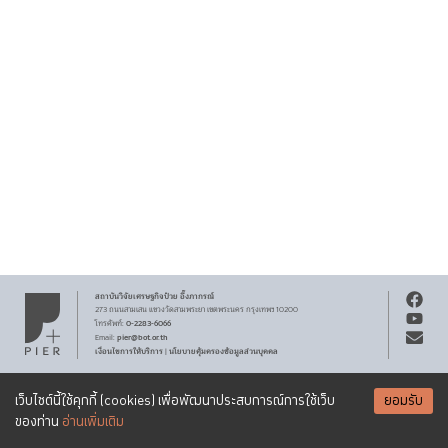
สถาบันวิจัยเศรษฐกิจ
ป๋วย อึ๊งภากรณ์
273 ถนนสามเสน
แขวงวัดสามพระยา
เขตพระนคร
กรุงเทพฯ 10200
0-2283-6066
โทรศัพท์
:
pier@bot.or.th
Email:
เงื่อนไขการให้บริการ
นโยบายคุ้มครองข้อมูลส่วนบุคคล
|
สงวนลิขสิทธิ์ พ.ศ.
2569
สถาบันวิจัยเศรษฐกิจ
ป๋วย อึ๊งภากรณ์
รับจดหมายข่าว PIER
Creative Commons
เอกสารเผยแพร่ทุกชิ้นสงวนสิทธิ์ภายใต้สัญญาอนุญาต
เว็บไซต์นี้ใช้คุกกี้ (cookies) เพื่อพัฒนาประสบการณ์การใช้เว็บ
ยอมรับ
Attribution-NonCommercial-ShareAlike 3.0 Unported license
SUBSCRIBE
ของท่าน
อ่านเพิ่มเติม