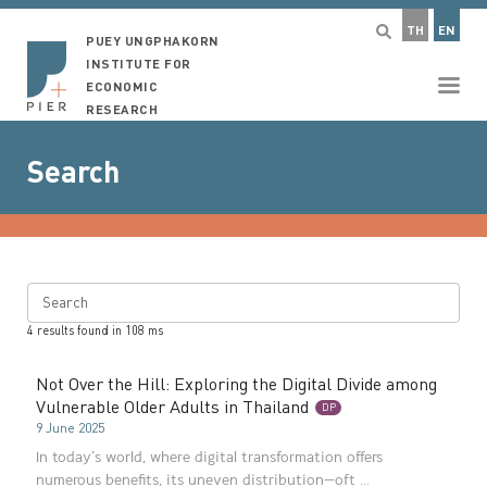
TH
EN
PUEY UNGPHAKORN
INSTITUTE FOR
ECONOMIC
RESEARCH
Search
Search
4
results found in
108
ms
Not Over the Hill: Exploring the Digital Divide among
Vulnerable Older Adults in Thailand
DP
9 June 2025
In today’s world, where digital transformation offers
numerous benefits, its uneven distribution—oft ...