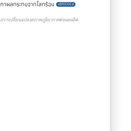
รเทาผลกระทบจากโลกร้อน
aBRIDGEd
ารเปลี่ยนแปลงสภาพภูมิอากาศต่อผลผลิต