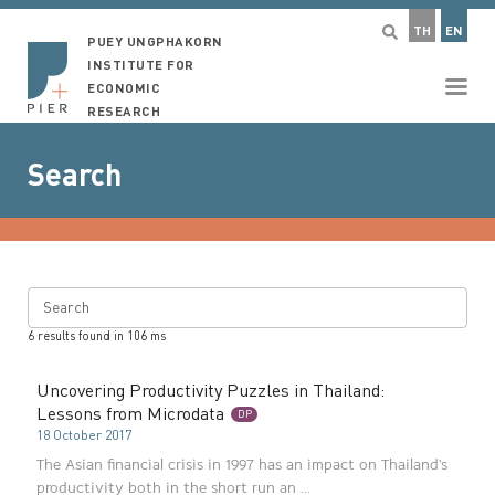
TH
EN
PUEY UNGPHAKORN
INSTITUTE FOR
ECONOMIC
RESEARCH
Search
Search
6
results found in
106
ms
Uncovering Productivity Puzzles in Thailand:
Lessons from Microdata
DP
18 October 2017
The Asian financial crisis in 1997 has an impact on Thailand's
productivity both in the short run an ...