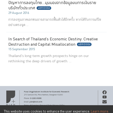
ปัญหาการลงทุนไทย…มุมมองจากข้อมูลงบการเงินราย
บริษัททั่วประเทศ
aBRIDGEd
29 August 2016
การลงทุนภาคเอกชนอาจสามารถฟื้นตัวได้อีกครั้ง หากได้รับการแก้ไข
อย่างตรงจุด ...
In Search of Thailand’s Economic Destiny: Creative
Destruction and Capital Misallocation
aBRIDGEd
15 September 2015
Thailand’s long-term growth prospects hinge on our
rethinking the deep drivers of growth. ...
Puey Ungphakorn Institute
for Economic Research
273 Samsen Rd,
Phra Nakhon,
Bangkok 10200
0-2283-6066
Phone
:
pier@bot.or.th
Email:
Terms of Service
Personal Data Privacy Policy
|
This website uses cookies to enhance the user experience.
Learn more.
Copyright ©
2026
by Puey Ungphakorn Institute for Economic
Get PIER email updates