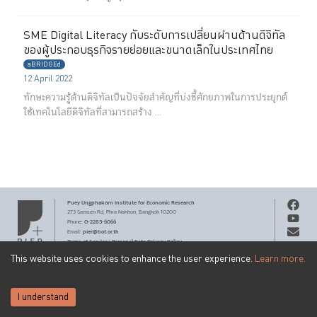
SME Digital Literacy กับระดับการเปลี่ยนผ่านด้านดิจิทัล
ของผู้ประกอบธุรกิจรายย่อยและขนาดเล็กในประเทศไทย
aBRIDGEd
12 April 2022
ทักษะความรู้ด้านดิจิทัลเป็นปัจจัยสำคัญที่บ่งชี้ศักยภาพในการประยุกต์
ใช้เทคโนโลยีดิจิทัลที่สามารถสร้าง ...
Puey Ungphakorn Institute
for Economic Research
273 Samsen Rd,
Phra Nakhon,
Bangkok 10200
0-2283-6066
Phone
:
pier@bot.or.th
Email:
Terms of Service
Personal Data Privacy Policy
|
This website uses cookies to enhance the user experience.
Learn more.
Copyright ©
2026
by Puey Ungphakorn Institute for Economic
Get PIER email updates
Research.
Creative Commons
Content on this site is licensed under a
SUBSCRIBE
Attribution-NonCommercial-ShareAlike 3.0 Unported license
.
I understand