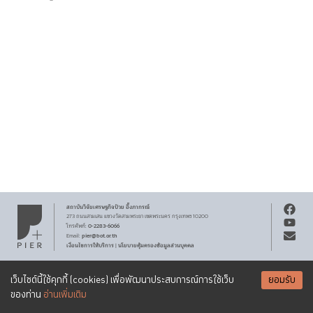
สถาบันวิจัยเศรษฐกิจ
ป๋วย อึ๊งภากรณ์
273 ถนนสามเสน
แขวงวัดสามพระยา
เขตพระนคร
กรุงเทพฯ 10200
0-2283-6066
โทรศัพท์
:
pier@bot.or.th
Email:
เงื่อนไขการให้บริการ
นโยบายคุ้มครองข้อมูลส่วนบุคคล
|
สงวนลิขสิทธิ์ พ.ศ.
2569
สถาบันวิจัยเศรษฐกิจ
ป๋วย อึ๊งภากรณ์
รับจดหมายข่าว PIER
Creative Commons
เอกสารเผยแพร่ทุกชิ้นสงวนสิทธิ์ภายใต้สัญญาอนุญาต
เว็บไซต์นี้ใช้คุกกี้ (cookies) เพื่อพัฒนาประสบการณ์การใช้เว็บ
ยอมรับ
Attribution-NonCommercial-ShareAlike 3.0 Unported license
SUBSCRIBE
ของท่าน
อ่านเพิ่มเติม