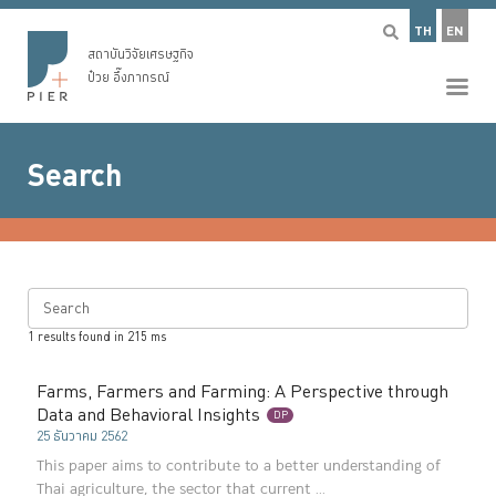
TH
EN
สถาบันวิจัยเศรษฐกิจ
ป๋วย อึ๊งภากรณ์
Search
Search
1
results found in
215
ms
Farms, Farmers and Farming: A Perspective through
Data and Behavioral Insights
DP
25 ธันวาคม 2562
This paper aims to contribute to a better understanding of
Thai agriculture, the sector that current ...