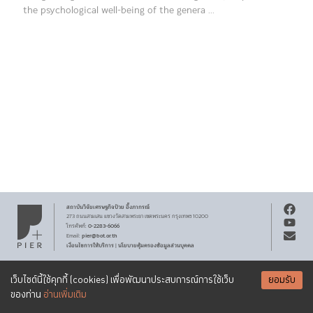
the psychological well-being of the genera ...
สถาบันวิจัยเศรษฐกิจ
ป๋วย อึ๊งภากรณ์
273 ถนนสามเสน
แขวงวัดสามพระยา
เขตพระนคร
กรุงเทพฯ 10200
0-2283-6066
โทรศัพท์
:
pier@bot.or.th
Email:
เงื่อนไขการให้บริการ
นโยบายคุ้มครองข้อมูลส่วนบุคคล
|
สงวนลิขสิทธิ์ พ.ศ.
2569
สถาบันวิจัยเศรษฐกิจ
ป๋วย อึ๊งภากรณ์
รับจดหมายข่าว PIER
Creative Commons
เอกสารเผยแพร่ทุกชิ้นสงวนสิทธิ์ภายใต้สัญญาอนุญาต
เว็บไซต์นี้ใช้คุกกี้ (cookies) เพื่อพัฒนาประสบการณ์การใช้เว็บ
ยอมรับ
Attribution-NonCommercial-ShareAlike 3.0 Unported license
SUBSCRIBE
ของท่าน
อ่านเพิ่มเติม