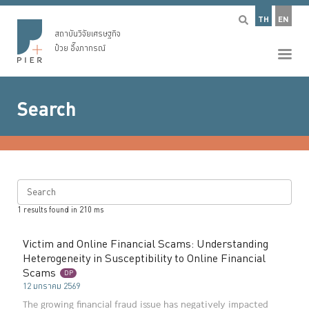
TH
EN
สถาบันวิจัยเศรษฐกิจ
ป๋วย อึ๊งภากรณ์
Search
Search
1
results found in
210
ms
Victim and Online Financial Scams: Understanding
Heterogeneity in Susceptibility to Online Financial
Scams
DP
12 มกราคม 2569
The growing financial fraud issue has negatively impacted