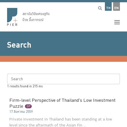
TH
EN
สถาบันวิจัยเศรษฐกิจ
ป๋วย อึ๊งภากรณ์
Search
Search
1
results found in
215
ms
Firm-level Perspective of Thailand's Low Investment
Puzzle
DP
17 สิงหาคม 2559
Private investment in Thailand has been standing at a low
level since the aftermath of the Asian Fin ...