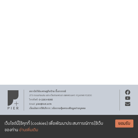
สถาบันวิจัยเศรษฐกิจ
ป๋วย อึ๊งภากรณ์
273 ถนนสามเสน
แขวงวัดสามพระยา
เขตพระนคร
กรุงเทพฯ 10200
0-2283-6066
โทรศัพท์
:
pier@bot.or.th
Email:
เงื่อนไขการให้บริการ
นโยบายคุ้มครองข้อมูลส่วนบุคคล
|
สงวนลิขสิทธิ์ พ.ศ.
2569
สถาบันวิจัยเศรษฐกิจ
ป๋วย อึ๊งภากรณ์
รับจดหมายข่าว PIER
Creative Commons
เอกสารเผยแพร่ทุกชิ้นสงวนสิทธิ์ภายใต้สัญญาอนุญาต
เว็บไซต์นี้ใช้คุกกี้ (cookies) เพื่อพัฒนาประสบการณ์การใช้เว็บ
ยอมรับ
Attribution-NonCommercial-ShareAlike 3.0 Unported license
SUBSCRIBE
ของท่าน
อ่านเพิ่มเติม