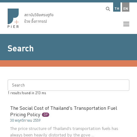
TH
EN
สถาบันวิจัยเศรษฐกิจ
ป๋วย อึ๊งภากรณ์
Search
Search
1
results found in
213
ms
The Social Cost of Thailand's Transportation Fuel
Pricing Policy
DP
30 พฤศจิกายน 2559
The price structure of Thailand's transportation fuels has
always been heavily distorted by the gove ...