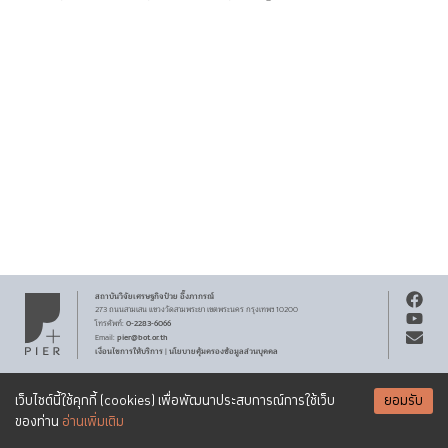
สถาบันวิจัยเศรษฐกิจ
ป๋วย อึ๊งภากรณ์
273 ถนนสามเสน
แขวงวัดสามพระยา
เขตพระนคร
กรุงเทพฯ 10200
0-2283-6066
โทรศัพท์
:
pier@bot.or.th
Email:
เงื่อนไขการให้บริการ
นโยบายคุ้มครองข้อมูลส่วนบุคคล
|
สงวนลิขสิทธิ์ พ.ศ.
2569
สถาบันวิจัยเศรษฐกิจ
ป๋วย อึ๊งภากรณ์
รับจดหมายข่าว PIER
Creative Commons
เอกสารเผยแพร่ทุกชิ้นสงวนสิทธิ์ภายใต้สัญญาอนุญาต
เว็บไซต์นี้ใช้คุกกี้ (cookies) เพื่อพัฒนาประสบการณ์การใช้เว็บ
ยอมรับ
Attribution-NonCommercial-ShareAlike 3.0 Unported license
SUBSCRIBE
ของท่าน
อ่านเพิ่มเติม