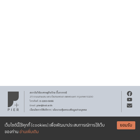
สถาบันวิจัยเศรษฐกิจ
ป๋วย อึ๊งภากรณ์
273 ถนนสามเสน
แขวงวัดสามพระยา
เขตพระนคร
กรุงเทพฯ 10200
0-2283-6066
โทรศัพท์
:
pier@bot.or.th
Email:
เงื่อนไขการให้บริการ
นโยบายคุ้มครองข้อมูลส่วนบุคคล
|
สงวนลิขสิทธิ์ พ.ศ.
2569
สถาบันวิจัยเศรษฐกิจ
ป๋วย อึ๊งภากรณ์
รับจดหมายข่าว PIER
Creative Commons
เอกสารเผยแพร่ทุกชิ้นสงวนสิทธิ์ภายใต้สัญญาอนุญาต
เว็บไซต์นี้ใช้คุกกี้ (cookies) เพื่อพัฒนาประสบการณ์การใช้เว็บ
ยอมรับ
Attribution-NonCommercial-ShareAlike 3.0 Unported license
SUBSCRIBE
ของท่าน
อ่านเพิ่มเติม