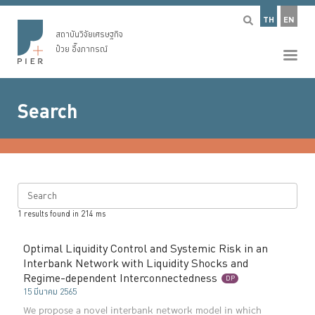
TH
EN
สถาบันวิจัยเศรษฐกิจ
ป๋วย อึ๊งภากรณ์
Search
Search
1
results found in
214
ms
Optimal Liquidity Control and Systemic Risk in an
Interbank Network with Liquidity Shocks and
Regime-dependent Interconnectedness
DP
15 มีนาคม 2565
We propose a novel interbank network model in which