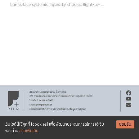
banks face systemic liquidity shocks, flight-to- ...
สถาบันวิจัยเศรษฐกิจ
ป๋วย อึ๊งภากรณ์
273 ถนนสามเสน
แขวงวัดสามพระยา
เขตพระนคร
กรุงเทพฯ 10200
0-2283-6066
โทรศัพท์
:
pier@bot.or.th
Email:
เงื่อนไขการให้บริการ
นโยบายคุ้มครองข้อมูลส่วนบุคคล
|
สงวนลิขสิทธิ์ พ.ศ.
2569
สถาบันวิจัยเศรษฐกิจ
ป๋วย อึ๊งภากรณ์
รับจดหมายข่าว PIER
Creative Commons
เอกสารเผยแพร่ทุกชิ้นสงวนสิทธิ์ภายใต้สัญญาอนุญาต
เว็บไซต์นี้ใช้คุกกี้ (cookies) เพื่อพัฒนาประสบการณ์การใช้เว็บ
ยอมรับ
Attribution-NonCommercial-ShareAlike 3.0 Unported license
SUBSCRIBE
ของท่าน
อ่านเพิ่มเติม