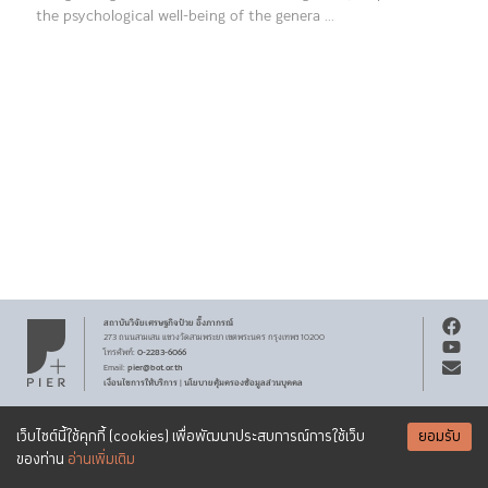
the psychological well-being of the genera ...
สถาบันวิจัยเศรษฐกิจ
ป๋วย อึ๊งภากรณ์
273 ถนนสามเสน
แขวงวัดสามพระยา
เขตพระนคร
กรุงเทพฯ 10200
0-2283-6066
โทรศัพท์
:
pier@bot.or.th
Email:
เงื่อนไขการให้บริการ
นโยบายคุ้มครองข้อมูลส่วนบุคคล
|
สงวนลิขสิทธิ์ พ.ศ.
2569
สถาบันวิจัยเศรษฐกิจ
ป๋วย อึ๊งภากรณ์
รับจดหมายข่าว PIER
Creative Commons
เอกสารเผยแพร่ทุกชิ้นสงวนสิทธิ์ภายใต้สัญญาอนุญาต
เว็บไซต์นี้ใช้คุกกี้ (cookies) เพื่อพัฒนาประสบการณ์การใช้เว็บ
ยอมรับ
Attribution-NonCommercial-ShareAlike 3.0 Unported license
SUBSCRIBE
ของท่าน
อ่านเพิ่มเติม