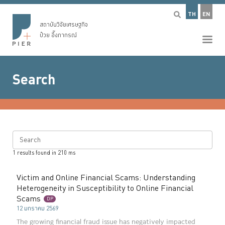
TH
EN
สถาบันวิจัยเศรษฐกิจ
ป๋วย อึ๊งภากรณ์
Search
Search
1
results found in
210
ms
Victim and Online Financial Scams: Understanding
Heterogeneity in Susceptibility to Online Financial
Scams
DP
12 มกราคม 2569
The growing financial fraud issue has negatively impacted