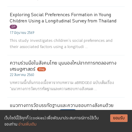
Exploring Social Preferences Formation in Young
Children Using a Longitudinal Survey from Thailand
DP
17 มิถุนายน 2569
This study investigates children’s social preferences and
their associated factors using a longitudi ...
ความร่วมมือในสังคมไทย มุมมองใหม่จากการทดลองทาง
เศรษฐศาสตร์
Blog
22 สิงหาคม 2560
บทความนี้กลั่นกรองเนื้อหาจากบทความ aBRIDGEd ฉบับเต็มเรื่อง
“แนวทางการวัดบรรทัดฐานและความชอบทางสังคมด ...
แนวทางการวัดบรรทัดฐานและความชอบทางสังคมด้วย
การทดลองในห้องทดลอง
aBRIDGEd
19 ธันวาคม 2559
เว็บไซต์นี้ใช้คุกกี้ (cookies) เพื่อพัฒนาประสบการณ์การใช้เว็บ
ยอมรับ
ของท่าน
อ่านเพิ่มเติม
การตัดสินใจของคนในสังคมไทยคำนึงถึงปัจจัยทางด้านสังคมอย่างไร?
...