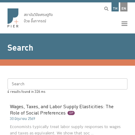
TH
EN
สถาบันวิจัยเศรษฐกิจ
ป๋วย อึ๊งภากรณ์
Search
Search
4
results found in
326
ms
Wages, Taxes, and Labor Supply Elasticities: The
Role of Social Preferences
DP
30 มิถุนายน 2569
Economists typically treat labor supply responses to wages
and taxes as equivalent. We show that soc ...