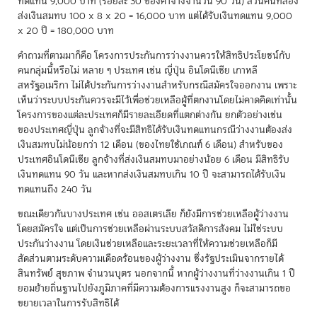
ทดแทน 9,000 บาท (ร้อยละ 30 ของค่าจ้างจำนวน 90 วัน) ส่วนคนที่สอง
ส่งเงินสมทบ 100 x 8 x 20 = 16,000 บาท แต่ได้รับเงินทดแทน 9,000
x 20 ปี = 180,000 บาท
คำถามที่ตามมาก็คือ โครงการประกันการว่างงานควรให้สิทธิประโยชน์กับ
คนกลุ่มนี้หรือไม่ หลาย ๆ ประเทศ เช่น ญี่ปุ่น อินโดนีเซีย เกาหลี
สหรัฐอเมริกา ไม่ได้ประกันการว่างงานสำหรับกรณีสมัครใจออกงาน เพราะ
เห็นว่าระบบประกันควรจะมีไว้เพื่อช่วยเหลือผู้ที่ตกงานโดยไม่คาดคิดเท่านั้น
โครงการของแต่ละประเทศก็มีรายละเอียดที่แตกต่างกัน ยกตัวอย่างเช่น
ของประเทศญี่ปุ่น ลูกจ้างที่จะมีสิทธิได้รับเงินทดแทนกรณีว่างงานต้องส่ง
เงินสมทบไม่น้อยกว่า 12 เดือน (ของไทยใช้เกณฑ์ 6 เดือน) สำหรับของ
ประเทศอินโดนีเซีย ลูกจ้างที่ส่งเงินสมทบมาอย่างน้อย 6 เดือน มีสิทธิรับ
เงินทดแทน 90 วัน และหากส่งเงินสมทบเกิน 10 ปี จะสามารถได้รับเงิน
ทดแทนถึง 240 วัน
ขณะเดียวกันบางประเทศ เช่น ออสเตรเลีย ก็ยังมีการช่วยเหลือผู้ว่างงาน
โดยสมัครใจ แต่เป็นการช่วยเหลือผ่านระบบสวัสดิการสังคม ไม่ใช่ระบบ
ประกันว่างงาน โดยเงินช่วยเหลือและระยะเวลาที่ให้ความช่วยเหลือก็มี
สัดส่วนตามระดับความเดือดร้อนของผู้ว่างงาน ซึ่งรัฐประเมินจากรายได้
สินทรัพย์ สุขภาพ จำนวนบุตร นอกจากนี้ หากผู้ว่างงานที่ว่างงานเกิน 1 ปี
ยอมย้ายถิ่นฐานไปยังภูมิภาคที่มีความต้องการแรงงานสูง ก็จะสามารถขอ
ขยายเวลาในการรับสิทธิได้