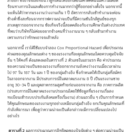
ลาออก ซึ่งอาจจะสะท้อนว่าผู้ที่โดนให้ออกโดยไม่คาดคิดนั้นมีความเดือด
ร้อนทางการเงินและต้องการทำงานมากกว่าผู้ที่ออกอย่างตั้งใจ นอกจากนี้
จะเห็นได้ว่าหากแรงงานว่างงานเกิน 1 ปี อัตราการกลับเข้าทำงานจะค่อน
ข้างต่ำซึ่งสะท้อนจากกราฟความน่าจะเป็นที่มีความชันใกล้ศูนย์ของทุก
สาเหตุการออกจากงาน ข้อเท็จจริงนี้สอดคล้องกับงานศึกษาในต่างประเทศ
ที่พบว่าบริษัทก็ไม่ค่อยอยากจ้างคนที่ว่างงานนาน ๆ กลับเข้ามาทำงาน
เพราะเกรงว่าทักษะอาจจะล้าหลัง
นอกจากนี้ เราได้ใช้แบบจำลอง Cox Proportional Hazard เพื่อประมาณ
ค่าผลของคุณลักษณะต่าง ๆ ของแรงงานทีละคุณลักษณะโดยควบคุมปัจจัย
อื่น ๆ ให้คงที่ ดังแสดงผลในตารางที่ 2 ตัวเลขในแถวแรก คือ ค่าประมาณ
ของความน่าจะเป็นของแรงงานที่ออกจากงานยังคงว่างงานเมื่อเวลาผ่าน
ไป 97 วัน 187 วัน และ 1 ปี ของกลุ่มอ้างอิง ซึ่งกำหนดให้เป็นกลุ่มที่สมัคร
ใจลาออกจากงาน มีประสบการณ์ในตลาดแรงงาน 8 ปี เป็นแรงงานชาย
อายุ 30–34 ปี และอุตสาหกรรมสุดท้ายก่อนออกจากงาน คือ ภาคการผลิต
(ประสบการณ์ในตลาดแรงงานประมาณโดยใช้ข้อมูลที่แรงงานเริ่มลง
ทะเบียนเข้าระบบประกันสังคมหรือเริ่มงาน) ส่วนแถวอื่น ๆ เป็นการกำหนด
ให้คุณลักษณะของแรงงานทุกอย่างเหมือนกลุ่มอ้างอิง ยกเว้นคุณลักษณะที่
กำลังพิจารณา เพื่อดูว่าความน่าจะเป็นดังกล่าวจะมีการเปลี่ยนแปลงไป
อย่างไร
ตารางที่ 2
ผลการประมาณการอิทธิพลของปัจจัยต่าง ๆ ต่อความน่าจะเป็น