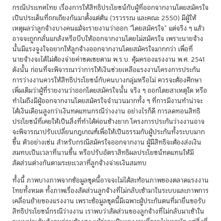
กรณีประเทศไทย เรื่องการให้สิทธิประโยชน์กับผู้ที่ออกจากงานโดยสมัครใจ
เป็นประเด็นที่ถกเถียงกันมาตั้งแต่ต้น (วรวรรณ และคณะ 2550) มีผู้ให้
เหตุผลว่าลูกจ้างบางคนแม้จะรายงานว่าออก “โดยสมัครใจ” แต่จริง ๆ แล้ว
อาจจะถูกกลั่นแกล้งหรือบีบให้ออกจากงานโดยไม่สมัครใจ เพราะนายจ้าง
นั้นมีแรงจูงใจอยากให้ลูกจ้างออกจากงานโดยสมัครใจมากกว่า เพื่อที่
นายจ้างจะได้ไม่ต้องจ่ายค่าชดเชยตาม พ.ร.บ. คุ้มครองแรงงาน พ.ศ. 2541
ดังนั้น ก่อนที่จะพิจารณาว่าการให้เงินช่วยเหลือแรงงานโครงการประกัน
การว่างงานควรให้สิทธิประโยชน์กับคนบางกลุ่มหรือไม่ ควรจะต้องศึกษา
เพิ่มเติมว่าผู้ที่รายงานว่าออกโดยสมัครใจนั้น จริง ๆ ออกโดยสาเหตุใด หรือ
ทำไมถึงมีผู้ออกจากงานโดยสมัครใจจำนวนมากทั้ง ๆ ที่การมีงานทำน่าจะ
ได้เงินเดือนสูงกว่าเงินทดแทนกรณีว่างงาน อย่างไรก็ดี การลดทอนสิทธิ
ประโยชน์ที่เคยให้เป็นสิ่งที่ทำได้ค่อนข้างยาก โครงการประกันว่างงานอาจ
จะพิจารณาปรับเปลี่ยนกฎเกณฑ์เพื่อให้เป็นธรรมกับผู้ประกันทั้งระบบมาก
ขึ้น ตัวอย่างเช่น สำหรับกรณีสมัครใจออกจากงาน ผู้มีสิทธิจะต้องส่งเงิน
สมทบเป็นเวลาที่นานขึ้น หรือปรับอัตราสิทธิผลประโยชน์ทดแทนให้มี
สัดส่วนต่างกันตามระยะเวลาที่ลูกจ้างจ่ายเงินสมทบ
ทั้งนี้ ภาพบางภาพจากข้อมูลชุดนี้อาจจะไม่ได้สะท้อนภาพของตลาดแรงงาน
ไทยทั้งหมด ทั้งภาพเรื่องสัดส่วนลูกจ้างที่ไม่กลับเข้ามาในระบบและภาพการ
เคลื่อนย้ายของแรงงาน เพราะข้อมูลชุดนี้มีเฉพาะผู้ประกันตนที่มายื่นขอรับ
สิทธิประโยชน์กรณีว่างงาน เราพบว่าสัดส่วนของลูกจ้างที่ไม่กลับมาเข้าใน