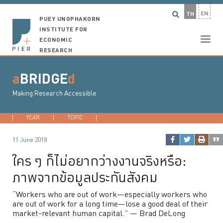
EN
TH
PUEY UNGPHAKORN
INSTITUTE FOR
ECONOMIC
RESEARCH
a
BRIDGE
d
Making Research Accessible
YEAR
2026
TOPIC
2025
DEVELOPMENT ECONOMICS
2024
2023
...
MACROECONO
11 June 2018
ใคร ๆ ก็ไม่อยากว่างงานจริงหรือ:
ภาพจากข้อมูลประกันสังคม
“Workers who are out of work—especially workers who
are out of work for a long time—lose a good deal of their
market-relevant human capital.” — Brad DeLong