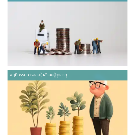
พฤติกรรมการออมในสังคมผู้สูงอายุ