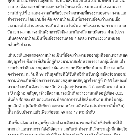
อุตสาหกรรมของงานสุดท้าย วันที่เริ่มลงทะเบียนในประกันสังคม วันที่เริ่ม
งาน เราจึงสามารถศึกษาผลของปัจจัยเหล่านี้ต่อระยะเวลาที่แรงงานว่าง
งานได้ รูปที่ 3 แสดงความสัมพันธ์ระหว่างสาเหตุที่แรงงานออกจากงานและ
ช่วงว่างงาน โดยแกนตั้ง คือ ความน่าจะเป็นที่แรงงานยังคงว่างงานเมื่อ
เวลาผ่านไป ส่วนแกนนอนเป็นจำนวนวันนับจากที่แรงงานออกจากงาน ณ
วันแรก ความน่าจะเป็นดังกล่าวจึงมีค่าเท่ากับหนึ่ง และเมื่อเวลาผ่านไปเรา
เห็นค่าความน่าจะเป็นที่จะยังว่างงานค่อย ๆ ลดลง เพราะแรงงานทยอย
กลับเข้าทำงาน
เส้นประสีแดงแสดงความน่าจะเป็นที่ยังคงว่างงานของกลุ่มที่ออกเพราะหมด
สัญญาจ้าง ซึ่งการที่เส้นนี้อยู่ต่ำลงมามากสะท้อนว่าแรงงานกลุ่มนี้กลับเข้า
งานเร็วกว่าอีกสองกลุ่มอย่างชัดเจน หากเปรียบเทียบโอกาสที่แรงงานยัง
คงว่างงาน ณ วันที่ 97 (วันสุดท้ายที่ได้รับสิทธิสำหรับกลุ่มสมัครใจลาออก)
ความน่าจะเป็นที่ยังคงว่างงานของกลุ่มหมดสัญญาจ้างอยู่ที่ 0.63 ในขณะที่
ความน่าจะเป็นดังกล่าวของอีก 2 กลุ่มอยู่ประมาณ 0.8 และเมื่อเวลาผ่านไป
1 ปี กลุ่มหมดสัญญาจ้างมีความน่าจะเป็นที่จะว่างงานเหลืออยู่เพียง 0.35
นั่นคือ ร้อยละ 65 ของแรงงานที่ออกจากงานได้กลับเข้างาน สำหรับกลุ่ม
ถูกเลิกจ้าง (เส้นทึบสีเขียว) และลาออกโดยสมัครใจ (เส้นประยาวสีน้ำเงิน)
นั้น กลับเข้างานแล้วเพียงร้อยละ 49 และ 47 ตามลำดับ
เป็นที่น่าสังเกตว่ากลุ่มที่ถูกเลิกจ้าง แม้จะสามารถขอรับสิทธิประโยชน์ได้
มากกว่าและนานกว่า ก็ยังมีอัตราการกลับเข้าทำงานที่เร็วกว่ากลุ่มที่สมัครใจ