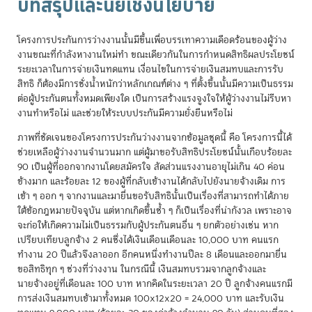
บทสรุปและนัยเชิงนโยบาย
โครงการประกันการว่างงานนั้นมีขึ้นเพื่อบรรเทาความเดือดร้อนของผู้ว่าง
งานขณะที่กำลังหางานใหม่ทำ ขณะเดียวกันในการกำหนดสิทธิผลประโยชน์
ระยะเวลาในการจ่ายเงินทดแทน เงื่อนไขในการจ่ายเงินสมทบและการรับ
สิทธิ ก็ต้องมีการชั่งน้ำหนักว่าหลักเกณฑ์ต่าง ๆ ที่ตั้งขึ้นนั้นมีความเป็นธรรม
ต่อผู้ประกันตนทั้งหมดเพียงใด เป็นการสร้างแรงจูงใจให้ผู้ว่างงานไม่รีบหา
งานทำหรือไม่ และช่วยให้ระบบประกันมีความยั่งยืนหรือไม่
ภาพที่ชัดเจนของโครงการประกันว่างงานจากข้อมูลชุดนี้ คือ โครงการนี้ได้
ช่วยเหลือผู้ว่างงานจำนวนมาก แต่ผู้มาขอรับสิทธิประโยชน์นั้นเกือบร้อยละ
90 เป็นผู้ที่ออกจากงานโดยสมัครใจ สัดส่วนแรงงานอายุไม่เกิน 40 ค่อน
ข้างมาก และร้อยละ 12 ของผู้ที่กลับเข้างานได้กลับไปยังนายจ้างเดิม การ
เข้า ๆ ออก ๆ จากงานและมายื่นขอรับสิทธินั้นเป็นเรื่องที่สามารถทำได้ภาย
ใต้ข้อกฎหมายปัจจุบัน แต่หากเกิดขึ้นซ้ำ ๆ ก็เป็นเรื่องที่น่ากังวล เพราะอาจ
จะก่อให้เกิดความไม่เป็นธรรมกับผู้ประกันตนอื่น ๆ ยกตัวอย่างเช่น หาก
เปรียบเทียบลูกจ้าง 2 คนซึ่งได้เงินเดือนเดือนละ 10,000 บาท คนแรก
ทำงาน 20 ปีแล้วจึงลาออก อีกคนหนึ่งทำงานปีละ 8 เดือนและออกมายื่น
ขอสิทธิทุก ๆ ช่วงที่ว่างงาน ในกรณีนี้ เงินสมทบรวมจากลูกจ้างและ
นายจ้างอยู่ที่เดือนละ 100 บาท หากคิดในระยะเวลา 20 ปี ลูกจ้างคนแรกมี
การส่งเงินสมทบเข้ามาทั้งหมด 100x12x20 = 24,000 บาท และรับเงิน