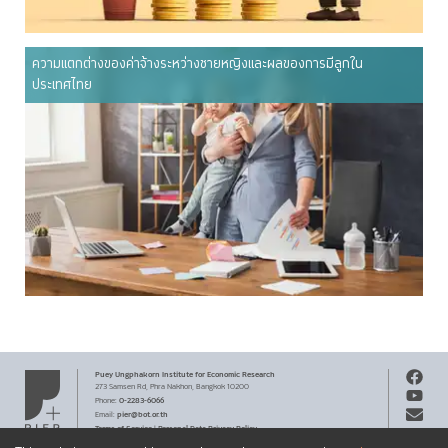
ความแตกต่างของค่าจ้างระหว่างชายหญิงและผลของการมีลูกใน
ประเทศไทย
Puey Ungphakorn Institute
for Economic Research
273 Samsen Rd,
Phra Nakhon,
Bangkok 10200
0-2283-6066
Phone
:
pier@bot.or.th
Email:
Terms of Service
Personal Data Privacy Policy
|