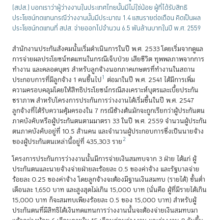
(สปส.) บอกเราว่าผู้ว่างงานในประเทศไทยนั้นมีไม่ใช่น้อย ผู้ที่ได้รับสิทธิ
ประโยชน์ทดแทนกรณีว่างงานนั้นมีประมาณ 1.4 แสนรายต่อเดือน คิดเป็นผล
ประโยชน์ทดแทนที่ สปส. จ่ายออกไปจำนวน 6.5 พันล้านบาทในปี พ.ศ. 2559
สำนักงานประกันสังคมนั้นเริ่มดำเนินการในปี พ.ศ. 2533 โดยเริ่มจากดูแล
การจ่ายผลประโยชน์ทดแทนในกรณีเจ็บป่วย เสียชีวิต ทุพพลภาพจากการ
ทำงาน และคลอดบุตร สำหรับลูกจ้างนอกภาคเกษตรที่ทำงานในสถาน
1
ประกอบการที่มีลูกจ้าง 1 คนขึ้นไป
ต่อมาในปี พ.ศ. 2541 ได้มีการเพิ่ม
ความครอบคลุมโดยให้สิทธิประโยชน์กรณีสงเคราะห์บุตรและเบี้ยประกัน
ชราภาพ สำหรับโครงการประกันการว่างงานได้เริ่มขึ้นในปี พ.ศ. 2547
ลูกจ้างที่ได้รับความคุ้มครองใน 7 กรณีข้างต้นมักจะถูกเรียกว่าผู้ประกันตน
ภาคบังคับหรือผู้ประกันตนตามมาตรา 33 ในปี พ.ศ. 2559 จำนวนผู้ประกัน
ตนภาคบังคับอยู่ที่ 10.5 ล้านคน และจำนวนผู้ประกอบการซึ่งเป็นนายจ้าง
2
ของผู้ประกันตนเหล่านี้อยู่ที่ 435,303 ราย
โครงการประกันการว่างงานนั้นมีการจ่ายเงินสมทบจาก 3 ฝ่าย ได้แก่ ผู้
ประกันตนและนายจ้างจ่ายฝ่ายละร้อยละ 0.5 ของค่าจ้าง และรัฐบาลจ่าย
ร้อยละ 0.25 ของค่าจ้าง โดยลูกจ้างจะต้องมีฐานเงินสมทบ (รายได้) ขั้นต่ำ
เดือนละ 1,650 บาท และสูงสุดไม่เกิน 15,000 บาท (นั่นคือ ผู้ที่มีรายได้เกิน
15,000 บาท ก็จะสมทบเพียงร้อยละ 0.5 ของ 15,000 บาท) สำหรับผู้
ประกันตนที่มีสิทธิได้เงินทดแทนการว่างงานนั้นจะต้องจ่ายเงินสมทบมา