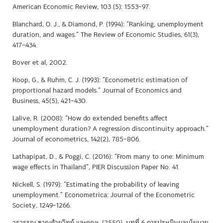
American Economic Review, 103 (5): 1553–97.
Blanchard, O. J., & Diamond, P. (1994): “Ranking, unemployment
duration, and wages.” The Review of Economic Studies, 61(3),
417–434.
Bover et al, 2002.
Koop, G., & Ruhm, C. J. (1993): “Econometric estimation of
proportional hazard models.” Journal of Economics and
Business, 45(5), 421–430.
Lalive, R. (2008): “How do extended benefits affect
unemployment duration? A regression discontinuity approach.”
Journal of econometrics, 142(2), 785–806.
Lathapipat, D., & Poggi, C. (2016): “From many to one: Minimum
wage effects in Thailand”, PIER Discussion Paper No. 41.
Nickell, S. (1979): “Estimating the probability of leaving
unemployment.” Econometrica: Journal of the Econometric
Society, 1249–1266.
วรวรรณ ชาญด้วยวิทย์ และคณะ. (2550). บทที่ 6 การประเมินผลนโยบาย