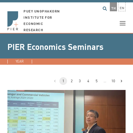
EN
TH
PUEY UNGPHAKORN
INSTITUTE FOR
ECONOMIC
RESEARCH
PIER Economics Seminars
YEAR
2026
2025
2024
2023
...
1
2
3
4
5
…
10