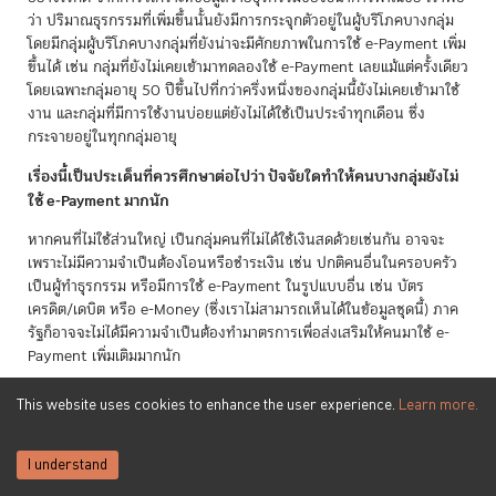
ว่า ปริมาณธุรกรรมที่เพิ่มขึ้นนั้นยังมีการกระจุกตัวอยู่ในผู้บริโภคบางกลุ่ม
โดยมีกลุ่มผู้บริโภคบางกลุ่มที่ยังน่าจะมีศักยภาพในการใช้ e-Payment เพิ่ม
ขึ้นได้ เช่น กลุ่มที่ยังไม่เคยเข้ามาทดลองใช้ e-Payment เลยแม้แต่ครั้งเดียว
โดยเฉพาะกลุ่มอายุ 50 ปีขึ้นไปที่กว่าครึ่งหนึ่งของกลุ่มนี้ยังไม่เคยเข้ามาใช้
งาน และกลุ่มที่มีการใช้งานบ่อยแต่ยังไม่ได้ใช้เป็นประจำทุกเดือน ซึ่ง
กระจายอยู่ในทุกกลุ่มอายุ
เรื่องนี้เป็นประเด็นที่ควรศึกษาต่อไปว่า ปัจจัยใดทำให้คนบางกลุ่มยังไม่
ใช้ e-Payment มากนัก
หากคนที่ไม่ใช้ส่วนใหญ่ เป็นกลุ่มคนที่ไม่ได้ใช้เงินสดด้วยเช่นกัน อาจจะ
เพราะไม่มีความจำเป็นต้องโอนหรือชำระเงิน เช่น ปกติคนอื่นในครอบครัว
เป็นผู้ทำธุรกรรม หรือมีการใช้ e-Payment ในรูปแบบอื่น เช่น บัตร
เครดิต/เดบิต หรือ e-Money (ซึ่งเราไม่สามารถเห็นได้ในข้อมูลชุดนี้) ภาค
รัฐก็อาจจะไม่ได้มีความจำเป็นต้องทำมาตรการเพื่อส่งเสริมให้คนมาใช้ e-
Payment เพิ่มเติมมากนัก
แต่หากคนกลุ่มนี้ใช้เงินสดแทนด้วยเหตุผลบางประการ เช่น การขาดทักษะ
This website uses cookies to enhance the user experience.
Learn more.
ความกังวลเรื่องมิจฉาชีพ ต้นทุน หรือเพราะผู้ขายที่ทำธุรกรรมเป็นประจำไม่
รับชำระด้วย e-Payment ก็เป็นเรื่องที่ภาครัฐและเอกชนสามารถออก
มาตรการมาเพื่อสนับสนุนให้เกิดการใช้งานเพิ่มขึ้นได้
I understand