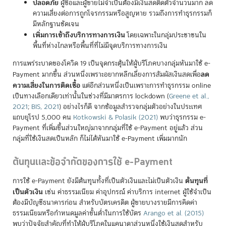
ปลอดภัย
ผู้ซื้อและผู้ขายไม่จำเป็นต้องมีเงินสดติดตัวจำนวนมาก ลด
ความเสี่ยงต่อการถูกโจรกรรมหรือสูญหาย รวมถึงการทำธุรกรรมก็
มีหลักฐานชัดเจน
เพิ่มการเข้าถึงบริการทางการเงิน
โดยเฉพาะในกลุ่มประชาชนใน
พื้นที่ห่างไกลหรือพื้นที่ที่ไม่มีจุดบริการทางการเงิน
การแพร่ระบาดของโควิด 19 เป็นจุดกระตุ้นให้ผู้บริโภคบางกลุ่มหันมาใช้ e-
ลด
Payment มากขึ้น ส่วนหนึ่งเพราะอยากหลีกเลี่ยงการสัมผัสเงินสดเพื่อ
ความเสี่ยงในการติดเชื้อ
แต่อีกส่วนหนึ่งเป็นเพราะการทำธุรกรรม online
เป็นทางเลือกเดียวเท่านั้นในช่วงที่มีมาตรการ lockdown
(
Greene et al.,
2021
;
BIS, 2021
)
อย่างไรก็ดี จากข้อมูลสำรวจกลุ่มตัวอย่างในประเทศ
แถบยุโรป 5,000 คน
Kotkowski & Polasik (2021)
พบว่าธุรกรรม e-
Payment ที่เพิ่มขึ้นส่วนใหญ่มาจากกลุ่มที่ใช้ e-Payment อยู่แล้ว ส่วน
กลุ่มที่ใช้เงินสดเป็นหลัก ก็ไม่ได้หันมาใช้ e-Payment เพิ่มมากนัก
ต้นทุนและข้อจำกัดของการใช้ e-Payment
ต้นทุนที่
การใช้ e-Payment ยังมีต้นทุนทั้งที่เป็นตัวเงินและไม่เป็นตัวเงิน
เป็นตัวเงิน
เช่น ค่าธรรมเนียม ค่าอุปกรณ์ ค่าบริการ internet ผู้ใช้จำเป็น
ต้องมีบัญชีธนาคารก่อน
สำหรับบัตรเครดิต ผู้ขายบางรายมีการคิดค่า
ธรรมเนียมหรือกำหนดมูลค่าขั้นต่ำในการใช้บัตร
Arango et al. (2015)
พบว่าปัจจัยสำคัญที่ทำให้ผู้บริโภคในแคนาดาส่วนหนึ่งใช้เงินสดสำหรับ