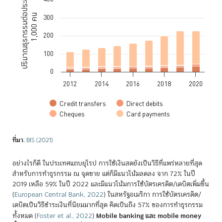
ปริมาณธุรกรรมต่อประชากร
The chart has 1 Y axis displaying ปริมาณธุรกรรมต่อประชากร 1,000 คน
1,000 คน
300
200
100
0
2012
2014
2016
2018
2020
Credit transfers
Direct debits
Cheques
Card payments
End of interactive chart.
ที่มา
:
BIS (2021)
อย่างไรก็ดี ในประเทศแถบยุโรป การใช้เงินสดยังเป็นวิธีที่แพร่หลายที่สุด
สำหรับการทำธุรกรรม ณ จุดขาย แต่ก็มีแนวโน้มลดลง จาก 72% ในปี
2019 เหลือ 59% ในปี 2022 และมีแนวโน้มการใช้บัตรเครดิต/เดบิตเพิ่มขึ้น
(
European Central Bank, 2022
)
ในสหรัฐอเมริกา การใช้บัตรเครดิต/
เดบิตเป็นวิธีชำระเงินที่นิยมมากที่สุด คิดเป็นถึง 57% ของการทำธุรกรรม
Mobile banking และ mobile money
ทั้งหมด
(
Foster et al., 2022
)