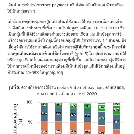
เงินผ่าน mobile/internet payment หรือไม่ชอบถือเงินสด) มักจะเข้ามา
ใช้เป็นกลุ่มแรก ๆ
เพื่อศึกษาพฤติกรรมของผู้ที่เพิ่งเข้ามาใช้งานว่าใช้บริการต่อเนื่องเพียงใด
เราจึงเลือก cohorts ที่เพิ่งปรากฏในข้อมูลช่วงเดือน ต.ค.–ธ.ค. 2020 ซึ่ง
เป็นกลุ่มที่ไม่ได้ใช้งานติดต่อกันอย่างน้อยสามเดือน และเห็นข้อมูลการใช้
บริการอย่างน้อยหนึ่งปี กลุ่มนี้ครอบคลุมผู้ใช้บริการจำนวน 1.4 ล้านคน ซึ่ง
ผู้ใช้บริการกลุ่มนี้ 47% มีการใช้
เมื่อดูว่ามีการใช้งานทุกเดือนหรือไม่ พบว่า
3
งานทุกเดือนหลังจากเข้ามาใช้ครั้งแรก
(รูปที่ 5) โดยสัดส่วนของคนที่ใช้
บริการทุกเดือนนั้นลดลงตามกลุ่มอายุที่เพิ่มขึ้น และสัดส่วนของกลุ่มที่มีการ
ใช้มากกว่าครึ่งหนึ่งของจำนวนเดือนที่เห็นในข้อมูลแต่ไม่ใช้ทุกเดือนนั้นอยู่
ที่ประมาณ 33–38% ในทุกกลุ่มอายุ
รูปที่ 5
: ความถี่ของการใช้งาน mobile/internet payment ตามกลุ่มอายุ
ของ cohorts เดือน ต.ค.–ธ.ค. 2020
100
8%
8%
8%
8%
Chart
10%
10%
13%
13%
13%
13%
สัดส่วนของกลุ่มอายุ
17%
17%
23%
23%
38%
38%
35%
35%
32%
32%
Bar chart with 4 data series.
33%
33%
35%
35%
(%)
The chart has 1 X axis displaying categories.
50
38%
38%
The chart has 1 Y axis displaying สัดส่วนของกลุ่มอายุ (%). Data range
53%
53%
52%
52%
52%
52%
50%
50%
42%
42%