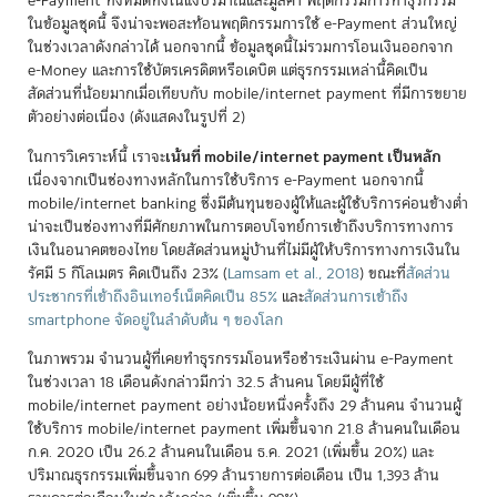
e-Payment ทั้งหมดทั้งในแง่ปริมาณและมูลค่า พฤติกรรมการทำธุรกรรม
ในข้อมูลชุดนี้ จึงน่าจะพอสะท้อนพฤติกรรมการใช้ e-Payment ส่วนใหญ่
ในช่วงเวลาดังกล่าวได้ นอกจากนี้ ข้อมูลชุดนี้ไม่รวมการโอนเงินออกจาก
e-Money และการใช้บัตรเครดิตหรือเดบิต แต่ธุรกรรมเหล่านี้คิดเป็น
สัดส่วนที่น้อยมากเมื่อเทียบกับ mobile/internet payment ที่มีการขยาย
ตัวอย่างต่อเนื่อง (ดังแสดงในรูปที่ 2)
เน้นที่ mobile/internet payment เป็นหลัก
ในการวิเคราะห์นี้ เราจะ
เนื่องจากเป็นช่องทางหลักในการใช้บริการ e-Payment นอกจากนี้
mobile/internet banking ซึ่งมีต้นทุนของผู้ให้และผู้ใช้บริการค่อนข้างต่ำ
น่าจะเป็นช่องทางที่มีศักยภาพในการตอบโจทย์การเข้าถึงบริการทางการ
เงินในอนาคตของไทย โดยสัดส่วนหมู่บ้านที่ไม่มีผู้ให้บริการทางการเงินใน
รัศมี 5 กิโลเมตร คิดเป็นถึง 23%
(
Lamsam et al., 2018
)
ขณะที่
สัดส่วน
ประชากรที่เข้าถึงอินเทอร์เน็ตคิดเป็น 85%
และ
สัดส่วนการเข้าถึง
smartphone จัดอยู่ในลำดับต้น ๆ ของโลก
ในภาพรวม จำนวนผู้ที่เคยทำธุรกรรมโอนหรือชำระเงินผ่าน e-Payment
ในช่วงเวลา 18 เดือนดังกล่าวมีกว่า 32.5 ล้านคน โดยมีผู้ที่ใช้
mobile/internet payment อย่างน้อยหนึ่งครั้งถึง 29 ล้านคน จำนวนผู้
ใช้บริการ mobile/internet payment เพิ่มขึ้นจาก 21.8 ล้านคนในเดือน
ก.ค. 2020 เป็น 26.2 ล้านคนในเดือน ธ.ค. 2021 (เพิ่มขึ้น 20%) และ
ปริมาณธุรกรรมเพิ่มขึ้นจาก 699 ล้านรายการต่อเดือน เป็น 1,393 ล้าน