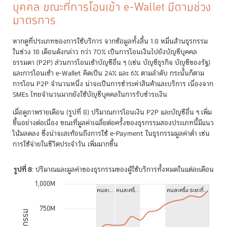
บุคคล ขณะที่การโอนเข้า e-Wallet มีตามช่วง
มาตรการ
หากดูที่ประเภทของการใช้บริการ จากข้อมูลทั้งสิ้น 1.8 หมื่นล้านธุรกรรม
ในช่วง 18 เดือนดังกล่าว กว่า 70% เป็นการโอนเงินไปยังบัญชีบุคคล
ธรรมดา (P2P) ส่วนการโอนเข้าบัญชีอื่น ๆ (เช่น บัญชีธุรกิจ บัญชีของรัฐ)
และการโอนเข้า e-Wallet คิดเป็น 24% และ 6% ตามลำดับ กระนั้นก็ตาม
การโอน P2P จำนวนหนึ่ง น่าจะเป็นการชำระค่าสินค้าและบริการ เนื่องจาก
SMEs ไทยจำนวนมากยังใช้บัญชีบุคคลในการรับชำระเงิน
เมื่อดูภาพรายเดือน (รูปที่ 8) ปริมาณการโอนเงิน P2P และบัญชีอื่น ๆ เพิ่ม
ขึ้นอย่างต่อเนื่อง ขณะที่มูลค่าเฉลี่ยต่อครั้งของธุรกรรมสองประเภทนี้มีแนว
โน้มลดลง ซึ่งน่าจะสะท้อนถึงการใช้ e-Payment ในธุรกรรมมูลค่าต่ำ เช่น
การใช้จ่ายในชีวิตประจำวัน เพิ่มมากขึ้น
รูปที่ 8
: ปริมาณและมูลค่าของธุรกรรมของผู้ใช้บริการทั้งหมดในแต่ละเดือน
1,000M
Chart
คนละ…
คนละครึ่…
คนละครึ่ง ระยะที่…
Line chart with 3 lines.
750M
The chart has 1 X axis displaying Time. Data ranges from 2020-07-