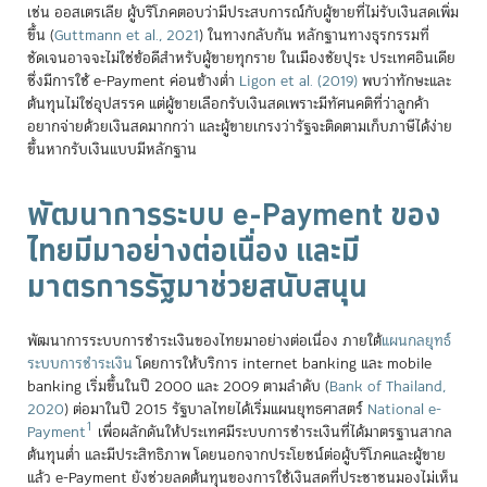
เช่น ออสเตรเลีย ผู้บริโภคตอบว่ามีประสบการณ์กับผู้ขายที่ไม่รับเงินสดเพิ่ม
ขึ้น
(
Guttmann et al., 2021
)
ในทางกลับกัน หลักฐานทางธุรกรรมที่
ชัดเจนอาจจะไม่ใช่ข้อดีสำหรับผู้ขายทุกราย ในเมืองชัยปุระ ประเทศอินเดีย
ซึ่งมีการใช้ e-Payment ค่อนข้างต่ำ
Ligon et al. (2019)
พบว่าทักษะและ
ต้นทุนไม่ใช่อุปสรรค แต่ผู้ขายเลือกรับเงินสดเพราะมีทัศนคติที่ว่าลูกค้า
อยากจ่ายด้วยเงินสดมากกว่า และผู้ขายเกรงว่ารัฐจะติดตามเก็บภาษีได้ง่าย
ขึ้นหากรับเงินแบบมีหลักฐาน
พัฒนาการระบบ e-Payment ของ
ไทยมีมาอย่างต่อเนื่อง และมี
มาตรการรัฐมาช่วยสนับสนุน
พัฒนาการระบบการชำระเงินของไทยมาอย่างต่อเนื่อง ภายใต้
แผนกลยุทธ์
ระบบการชำระเงิน
โดยการให้บริการ internet banking และ mobile
banking เริ่มขึ้นในปี 2000 และ 2009 ตามลำดับ
(
Bank of Thailand,
2020
)
ต่อมาในปี 2015 รัฐบาลไทยได้เริ่มแผนยุทธศาสตร์
National e-
1
Payment
เพื่อผลักดันให้ประเทศมีระบบการชำระเงินที่ได้มาตรฐานสากล
ต้นทุนต่ำ และมีประสิทธิภาพ โดยนอกจากประโยชน์ต่อผู้บริโภคและผู้ขาย
แล้ว e-Payment ยังช่วยลดต้นทุนของการใช้เงินสดที่ประชาชนมองไม่เห็น