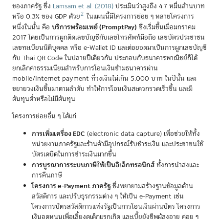
ของภาครัฐ ซึ่ง
Lamsam et al. (2018)
ประเมินว่าสูงถึง 4.7 หมื่นล้านบาท
2
หรือ 0.3% ของ GDP ด้วย
ในแผนนี้มีโครงการย่อย ๆ หลายโครงการ
บริการพร้อมเพย์ (PromptPay)
หนึ่งในนั้น คือ
ซึ่งเริ่มขึ้นเมื่อมกราคม
2017 โดยเป็นการผูกติดเลขบัญชีกับเลขโทรศัพท์มือถือ เลขบัตรประชาชน
เลขทะเบียนนิติบุคคล หรือ e-Wallet ID และต่อยอดมาเป็นการผูกเลขบัญชี
กับ Thai QR Code ในปลายปีเดียวกัน ประกอบกับธนาคารพาณิชย์ก็ได้
ยกเลิกค่าธรรมเนียมสำหรับการโอนเงินข้ามธนาคารผ่าน
mobile/internet payment ที่วงเงินไม่เกิน 5,000 บาท ในปีนั้น และ
ขยายวงเงินขึ้นมาตามลำดับ ทำให้การโอนเงินสะดวกรวดเร็วขึ้น และมี
ต้นทุนต่ำหรือไม่มีต้นทุน
โครงการย่อยอื่น ๆ ได้แก่
การเพิ่มเครื่อง EDC
(electronic data capture) เพื่อช่วยให้ทั้ง
หน่วยงานภาครัฐและร้านค้ามีอุปกรณ์รับชำระเงิน และประชาชนใช้
บัตรเดบิตในการชำระเงินมากขึ้น
การบูรณาการระบบภาษีให้เป็นอิเล็กทรอนิกส์
ทั้งการนำส่งและ
การคืนภาษี
โครงการ e-Payment ภาครัฐ
ซึ่งพยายามสร้างฐานข้อมูลด้าน
สวัสดิการ และปรับธุรกรรมต่าง ๆ ให้เป็น e-Payment เช่น
โครงการบัตรสวัสดิการแห่งรัฐเป็นการโอนเงินผ่านบัตร โครงการ
เงินอุดหนุนเพื่อเลี้ยงดูเด็กแรกเกิด และเบี้ยยังชีพผู้สูงอายุ ค่อย ๆ