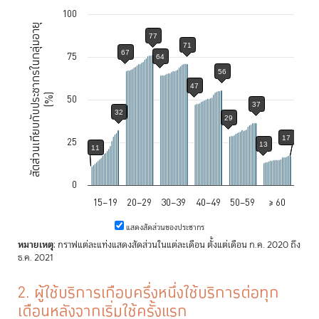
100
Chart
สัดส่วนเทียบกับประชากรในกลุ่มอายุ
77
Bar chart with 18 data series.
71
67
75
64
The chart has 1 X axis displaying categories.
56
The chart has 1 Y axis displaying สัดส่วนเทียบกับประชากรในกลุ่มอายุ 
47
Chart annotations summary
(%)
50
37
32
32
29
11
17
25
77
13
11
67
71
0
64
15–19
20–29
30–39
40–49
50–59
≥ 60
56
47
End of interactive chart.
แสดงสัดส่วนของประชากร
37
หมายเหตุ
: กราฟแต่ละแท่งแสดงสัดส่วนในแต่ละเดือน ตั้งแต่เดือน ก.ค. 2020 ถึง
29
ธ.ค. 2021
17
13
2. ผู้ใช้บริการเกือบครึ่งหนึ่งใช้บริการต่อทุก
เดือนหลังจากเริ่มใช้ครั้งแรก