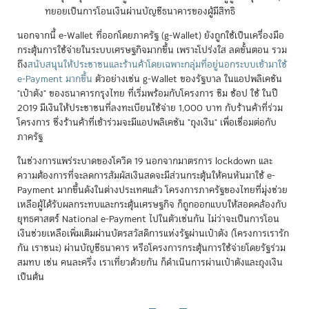
ทยอยเป็นการโอนเงินผ่านบัญชีธนาคารของผู้มีสิทธิ
นอกจากนี้ e-Wallet ที่ออกโดยภาครัฐ (g-Wallet) ยังถูกใช้เป็นเครื่องมือ
กระตุ้นการใช้จ่ายในระบบเศรษฐกิจมากขึ้น เพราะโปร่งใส ลดขั้นตอน รวม
ถึง
สนับสนุนให้ประชาชนและร้านค้าโดยเฉพาะกลุ่มที่อยู่นอกระบบเข้ามาใช้
e-Payment มากขึ้น
ตัวอย่างเช่น g-Wallet ของรัฐบาล ในแอปพลิเคชัน
"เป๋าตัง" ของธนาคารกรุงไทย ที่เริ่มพร้อมกับโครงการ ชิม ช้อป ใช้ ในปี
2019 มีเงินให้ประชาชนที่ลงทะเบียนใช้จ่าย 1,000 บาท กับร้านค้าที่ร่วม
โครงการ ซึ่งร้านค้าที่เข้าร่วมจะมีแอปพลิเคชัน "ถุงเงิน" เพื่อเชื่อมต่อกับ
ภาครัฐ
ในช่วงการแพร่ระบาดของโควิด 19 นอกจากมาตรการ lockdown และ
ความต้องการที่จะลดการสัมผัสเงินสดจะมีส่วนกระตุ้นให้คนหันมาใช้ e-
Payment มากขึ้นดังในต่างประเทศแล้ว โครงการภาครัฐของไทยที่มุ่งช่วย
เหลือผู้ได้รับผลกระทบและกระตุ้นเศรษฐกิจ ก็ถูกออกแบบให้สอดคล้องกับ
ยุทธศาสตร์ National e-Payment ไปในตัวเช่นกัน ไม่ว่าจะเป็นการโอน
เงินช่วยเหลือเพิ่มเติมผ่านบัตรสวัสดิการแห่งรัฐผ่านเป๋าตัง (โครงการเรารัก
กัน เราชนะ) ผ่านบัญชีธนาคาร หรือโครงการกระตุ้นการใช้จ่ายโดยรัฐร่วม
สมทบ เช่น คนละครึ่ง เราเที่ยวด้วยกัน ก็ดำเนินการผ่านเป๋าตังและถุงเงิน
เป็นต้น