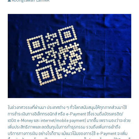
Roongtawan Laimek
ในช่วงทศวรรษที่ผ่านมา ประเทศต่าง ๆ ทั่วโลกสนับสนุนให้ทุกภาคส่วนมาใช้
การชำระเงินทางอิเล็กทรอนิกส์ หรือ e-Payment (ซีึ่งรวมถึงบัตรเครดิต/
เดบิต e-Money และ internet/mobile payment) มากขึ้น เพราะมองว่าจะช่วย
เพิ่มประสิทธิภาพและลดต้นทุนในการทำธุรกรรม รวมถึงเพิ่มการเข้าถึง
บริการทางการเงิน อย่างไรก็ตาม แม้แนวโน้มของการใช้ e-Payment จะเพิ่ม