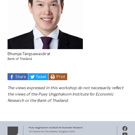
Bhumjai
Tangsawasdirat
Bank of Thailand
Share
Tweet
Print
The views expressed in this workshop do not necessarily reflect
the views of the Puey Ungphakorn Institute for Economic
Research or the Bank of Thailand.
Puey Ungphakorn Institute
for Economic Research
273 Samsen Rd,
Phra Nakhon,
Bangkok 10200