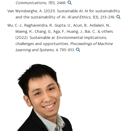
Communications
,
11
(1), 2468.
Van Wynsberghe, A. (2021). Sustainable AI: AI for sustainability
and the sustainability of AI.
AI and Ethics
,
1
(3), 213–218.
Wu, C.-J., Raghavendra, R., Gupta, U., Acun, B., Ardalani, N.,
Maeng, K., Chang, G., Aga, F., Huang, J., Bai, C., & others.
(2022). Sustainable ai: Environmental implications,
challenges and opportunities.
Proceedings of Machine
Learning and Systems
,
4
, 795–813.