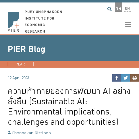
EN
TH
PUEY UNGPHAKORN
INSTITUTE FOR
ECONOMIC
RESEARCH
PIER Blog
YEAR
2026
2025
2024
2023
...
12 April 2023
ความท้าทายของการพัฒนา AI อย่าง
ยั่งยืน (Sustainable AI:
Environmental implications,
challenges and opportunities)
Chonnakan Rittinon