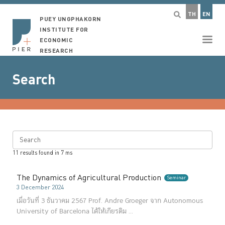
TH
EN
PUEY UNGPHAKORN
INSTITUTE FOR
ECONOMIC
RESEARCH
Search
Search
11
results found in
7
ms
The Dynamics of Agricultural Production
Seminar
3 December 2024
เมื่อวันที่ 3 ธันวาคม 2567 Prof. Andre Groeger จาก Autonomous
University of Barcelona ได้ให้เกียรติม ...