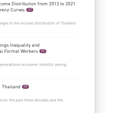
ncome Distribution from 2013 to 2021
orenz Curves
DP
anges in the income distribution of Thailand
ngs Inequality and
hai Formal Workers
DP
ragenerational economic mobility among
n Thailand
DP
 over the past three decades and the