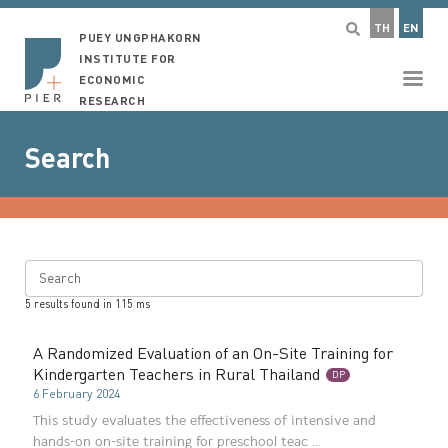
TH
EN
PUEY UNGPHAKORN
INSTITUTE FOR
ECONOMIC
RESEARCH
Search
Search
5
results found in
115
ms
A Randomized Evaluation of an On-Site Training for
Kindergarten Teachers in Rural Thailand
DP
6 February 2024
This study evaluates the effectiveness of intensive and
hands-on on-site training for preschool teac ...