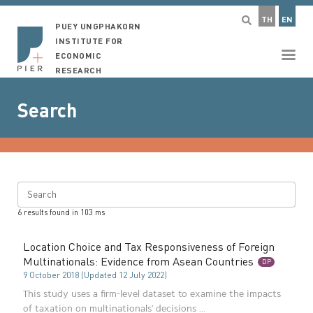
TH
EN
PUEY UNGPHAKORN
INSTITUTE FOR
ECONOMIC
RESEARCH
Search
Search
6
results found in
103
ms
Location Choice and Tax Responsiveness of Foreign
Multinationals: Evidence from Asean Countries
DP
9 October 2018 (Updated 12 July 2022)
This study uses a firm-level dataset to examine the impacts
of taxation on multinationals' decisions ...