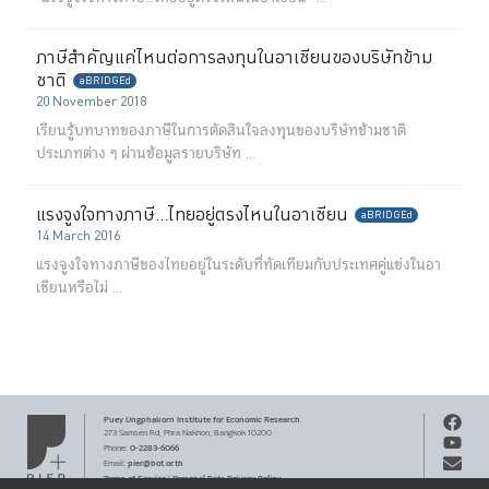
ภาษีสำคัญแค่ไหนต่อการลงทุนในอาเซียนของบริษัทข้าม
ชาติ
aBRIDGEd
20 November 2018
เรียนรู้บทบาทของภาษีในการตัดสินใจลงทุนของบริษัทข้ามชาติ
ประเภทต่าง ๆ ผ่านข้อมูลรายบริษัท ...
แรงจูงใจทางภาษี…ไทยอยู่ตรงไหนในอาเซียน
aBRIDGEd
14 March 2016
แรงจูงใจทางภาษีของไทยอยู่ในระดับที่ทัดเทียมกับประเทศคู่แข่งในอา
เชียนหรือไม่ ...
Puey Ungphakorn Institute
for Economic Research
273 Samsen Rd,
Phra Nakhon,
Bangkok 10200
0-2283-6066
Phone
:
pier@bot.or.th
Email:
Terms of Service
Personal Data Privacy Policy
|