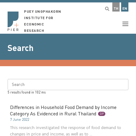
TH
EN
PUEY UNGPHAKORN
INSTITUTE FOR
ECONOMIC
RESEARCH
Search
Search
5
results found in
102
ms
Differences in Household Food Demand by Income
Category As Evidenced in Rural Thailand
DP
7 June 2022
This research investigated the response of food demand to
changes in price and income, as well as to ...