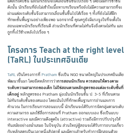
แต่ละระดับชั้น และนักเรียนจะได้เลื่อนชั้นขึ้นไปเรื่อย ๆ โดยไม่มีการซ้ำชั้น
ดังนั้น นักเรียนที่ยังไม่เข้าใจเนื้อหาบทเรียนหรือยังไม่มีความสามารถที่จะ
ผ่านแต่ละระดับชั้นจึงสามารถเลื่อนชั้นขึ้นไปได้เรื่อย ๆ ทั้งที่ยังไม่ได้ฝึก
ทักษะขั้นพื้นฐานอย่างเพียงพอ นอกจากนี้ คุณครูยังมีแรงจูงใจที่จะตั้งใจ
สอนเฉพาะนักเรียนที่เรียนดี ส่วนนักเรียนที่ตามไม่ทันจึงยิ่งตามไม่ทัน และ
ถูกทิ้งไว้ข้างหลังไปเรื่อย ๆ
โครงการ Teach at the right level
(TaRL) ในประเทศอินเดีย
TaRL
เป็นโครงการที่
Pratham
ซึ่งเป็น NGO ขนาดใหญ่ในประเทศอินเดีย
การสอนนักเรียน ควรสอนให้ตรงตาม
พัฒนาขึ้นมา โดยยึดหลักการว่า
ระดับความสามารถของเด็ก ไม่ใช่สอนตามหลักสูตรของแต่ละระดับชั้นที่
เด็กอยู่
หลักสูตรของ Pratham มุ่งเน้นนักเรียนชั้น ป. 3–5 ที่เรียนตาม
ไม่ทันระดับชั้นของตนเอง โดยเน้นไปที่ทักษะพื้นฐานการอ่านและการ
คำนวณ ในการเรียนการสอนแบบนี้ นักเรียนจะได้รับการจัดกลุ่มตามระดับ
ความสามารถ และใช้สื่อการสอนที่ Pratham ออกแบบเอง ซึ่งเป็นแบบ
interactive และมีความดึงดูดใจ (attractive) รวมถึงมีการปรับปรุงให้
ทันสมัยอย่างสม่ำเสมอ ในปัจจุบัน ส่วนใหญ่ผู้สอนจะได้รับการอบรมเกี่ยว
กับหลักสูตรเป็นเวลาหนึ่งสัปดาห์ และมีคาบสำหรับทำการฝึกสอนด้วย