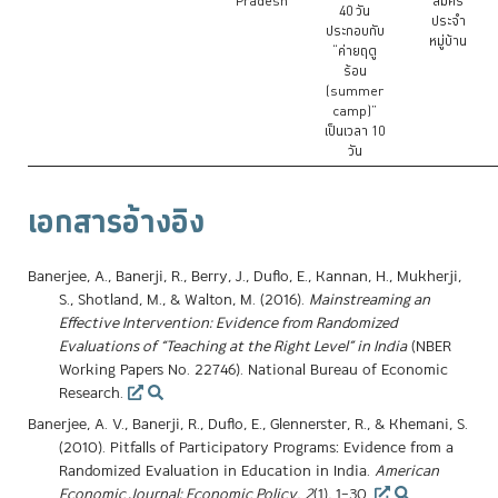
Pradesh
สมัคร
40 วัน
ประจำ
ประกอบกับ
หมู่บ้าน
“ค่ายฤดู
ร้อน
(summer
camp)”
เป็นเวลา 10
วัน
เอกสารอ้างอิง
Banerjee, A., Banerji, R., Berry, J., Duflo, E., Kannan, H., Mukherji,
S., Shotland, M., & Walton, M. (2016).
Mainstreaming an
Effective Intervention: Evidence from Randomized
Evaluations of “Teaching at the Right Level” in India
(NBER
Working Papers No. 22746). National Bureau of Economic
Research.
Banerjee, A. V., Banerji, R., Duflo, E., Glennerster, R., & Khemani, S.
(2010). Pitfalls of Participatory Programs: Evidence from a
Randomized Evaluation in Education in India.
American
Economic Journal: Economic Policy
,
2
(1), 1–30.