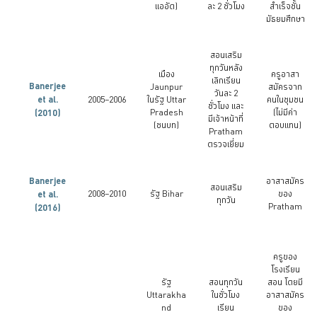
แออัด)
ละ 2 ชั่วโมง
สำเร็จชั้น
มัธยมศึกษา
สอนเสริม
ทุกวันหลัง
เมือง
ครูอาสา
เลิกเรียน
Banerjee
Jaunpur
สมัครจาก
วันละ 2
et al.
2005–2006
ในรัฐ Uttar
คนในชุมชน
ชั่วโมง และ
(2010)
Pradesh
(ไม่มีค่า
มีเจ้าหน้าที่
(ชนบท)
ตอบแทน)
Pratham
ตรวจเยี่ยม
Banerjee
อาสาสมัคร
สอนเสริม
et al.
2008–2010
รัฐ Bihar
ของ
ทุกวัน
Pratham
(2016)
ครูของ
โรงเรียน
รัฐ
สอนทุกวัน
สอน โดยมี
Uttarakha
ในชั่วโมง
อาสาสมัคร
nd
เรียน
ของ