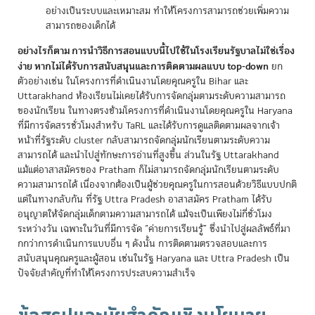
อย่างเป็นระบบและเหมาะสม ทำให้โครงการสามารถช่วยเพิ่มความ
สามารถของเด็กได้
อย่างไรก็ตาม การนำวิธีการสอนแบบนี้ไปใช้ในโรงเรียนรัฐบาลไม่ใช่เรื่อง
ง่าย หากไม่ได้รับการสนับสนุนและการติดตามผลแบบ top-down
ยก
ตัวอย่างเช่น ในโครงการที่ดำเนินงานโดยคุณครูใน Bihar และ
Uttarakhand ห้องเรียนไม่เคยได้รับการจัดกลุ่มตามระดับความสามารถ
ของนักเรียน ในทางตรงข้ามโครงการที่ดำเนินงานโดยคุณครูใน Haryana
ที่มีการจัดสรรชั่วโมงสำหรับ TaRL และได้รับการดูแลติดตามผลจากเจ้า
หน้าที่รัฐระดับ cluster กลับสามารถจัดกลุ่มนักเรียนตามระดับความ
สามารถได้ และนำไปสู่ทักษะการอ่านที่สูงขึ้น ส่วนในรัฐ Uttarakhand
แม้แต่อาสาสมัครของ Pratham ก็ไม่สามารถจัดกลุ่มนักเรียนตามระดับ
ความสามารถได้ เนื่องจากต้องเป็นผู้ช่วยคุณครูในการสอนด้วยวิธีแบบปกติ
แต่ในทางกลับกัน ที่รัฐ Uttra Pradesh อาสาสมัคร Pratham ได้รับ
อนุญาตให้จัดกลุ่มเด็กตามความสามารถได้ แม้จะเป็นเพียงไม่กี่ชั่วโมง
ระหว่างวัน เฉพาะในวันที่มีการจัด “ค่ายการเรียนรู้” ซึ่งนำไปสู่ผลลัพธ์ที่มา
กกว่าการดำเนินการแบบอื่น ๆ ดังนั้น การติดตามตรวจสอบและการ
สนับสนุนคุณครูและผู้สอน เช่นในรัฐ Haryana และ Uttra Pradesh เป็น
ปัจจัยสำคัญที่ทำให้โครงการประสบความสำเร็จ