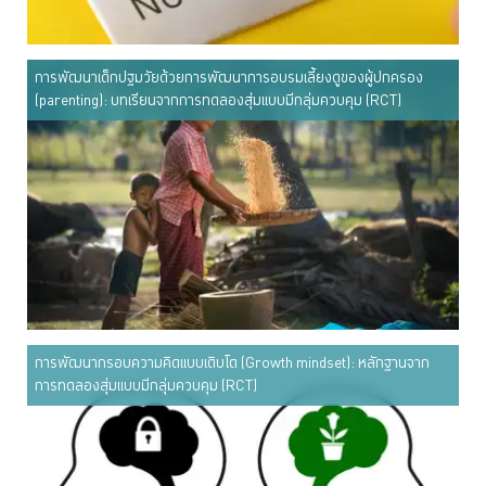
การพัฒนาเด็กปฐมวัยด้วยการพัฒนาการอบรมเลี้ยงดูของผู้ปกครอง
(parenting): บทเรียนจากการทดลองสุ่มแบบมีกลุ่มควบคุม (RCT)
การพัฒนากรอบความคิดแบบเติบโต (Growth mindset): หลักฐานจาก
การทดลองสุ่มแบบมีกลุ่มควบคุม (RCT)