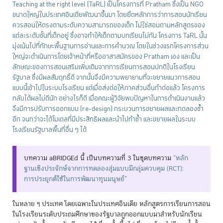
Teaching at the right level (TaRL) เป็นโครงการที่ Pratham ซึ่งเป็น NGO
ขนาดใหญ่ในประเทศอินเดียพัฒนาขึ้นมา โดยยึดหลักการว่าการสอนนักเรียน
ควรสอนให้ตรงตามระดับความสามารถของเด็ก ไม่ใช่สอนตามหลักสูตรของ
แต่ละระดับชั้นที่เด็กอยู่ ซึ่งอาจทำให้เด็กตามบทเรียนไม่ทัน โครงการ TaRL นั้น
มุ่งเน้นไปที่ทักษะพื้นฐานการอ่านและการคำนวณ โดยในช่วงแรกโครงการส่วน
ใหญ่จะดำเนินการโดยเจ้าหน้าที่หรืออาสาสมัครของ Pratham เอง และเป็น
ลักษณะของการสอนเสริมเพิ่มเติมจากการเรียนการสอนปกติในโรงเรียน
รัฐบาล ซึ่งมีผลสัมฤทธิ์ดี จากนั้นจึงมีความพยายามที่จะขยายแนวการสอน
แบบนี้เข้าไปในระบบโรงเรียน แต่เมื่อส่งต่อให้ภาคส่วนอื่นทำต่อแล้ว โครงการ
กลับได้ผลไม่ดีนัก อย่างไรก็ดี เมื่อคณะผู้วิจัยพบปัญหาในการดำเนินงานแล้ว
จึงมีการปรับการออกแบบ (re-design) กระบวนการขยายผลและทดลองซ้ำ
อีก จนกว่าจะได้โมเดลที่มีประสิทธิผลและนำไปทำซ้ำ และขยายผลในระบบ
โรงเรียนรัฐบาลพื้นที่อื่น ๆ ได้
บทความ aBRIDGEd นี้ เป็นบทความที่ 3 ในชุดบทความ
“หลัก
ฐานเชิงประจักษ์จากการทดลองสุ่มแบบมีกลุ่มควบคุม (RCT):
การประยุกต์ใช้ในการพัฒนาทุนมนุษย์”
ในหลาย ๆ ประเทศ โดยเฉพาะในประเทศอินเดีย หลักสูตรการเรียนการสอน
ในโรงเรียนระดับประถมศึกษาของรัฐบาลถูกออกแบบมาสำหรับนักเรียน