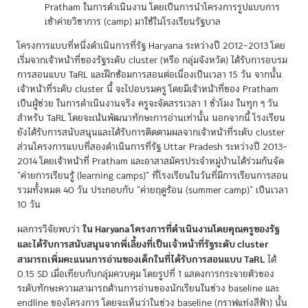
Pratham ในการดำเนินงาน โดยเป็นการนำโครงการรูปแบบการ
เข้าค่ายวิชาการ (camp) มาใช้ในโรงเรียนรัฐบาล
โครงการแบบที่หนึ่งดำเนินการที่รัฐ Haryana ระหว่างปี 2012–2013 โดย
เริ่มจากเจ้าหน้าที่ของรัฐระดับ cluster (หรือ กลุ่มจังหวัด) ได้รับการอบรม
การสอนแบบ TaRL และฝึกซ้อมการสอนต่อเนื่องเป็นเวลา 15 วัน จากนั้น
เจ้าหน้าที่ระดับ cluster นี้ จะไปอบรมครู โดยมีเจ้าหน้าที่ของ Pratham
เป็นผู้ช่วย ในการดำเนินงานจริง ครูจะจัดสรรเวลา 1 ชั่วโมง ในทุก ๆ วัน
สำหรับ TaRL โดยจะเน้นพัฒนาทักษะการอ่านเท่านั้น นอกจากนี้ โรงเรียน
ยังได้รับการสนับสนุนและได้รับการติดตามผลจากเจ้าหน้าที่ระดับ cluster
ส่วนโครงการแบบที่สองดำเนินการที่รัฐ Uttar Pradesh ระหว่างปี 2013–
2014 โดยเจ้าหน้าที่ Pratham และอาสาสมัครประจำหมู่บ้านได้ร่วมกันจัด
“ค่ายการเรียนรู้ (learning camps)” ที่โรงเรียนในวันที่มีการเรียนการสอน
รวมทั้งหมด 40 วัน ประกอบกับ “ค่ายฤดูร้อน (summer camp)” เป็นเวลา
10 วัน
ใน Haryana โครงการที่ดำเนินงานโดยคุณครูของรัฐ
ผลการวิจัยพบว่า
และได้รับการสนับสนุนจากพี่เลี้ยงที่เป็นเจ้าหน้าที่รัฐระดับ cluster
สามารถเพิ่มคะแนนการอ่านของเด็กในที่ได้รับการสอนแบบ TaRL
ได้
0.15 SD เมื่อเทียบกับกลุ่มควบคุม โดยรูปที่ 1 แสดงการกระจายตัวของ
ระดับทักษะความสามารถด้านการอ่านของนักเรียนในช่วง baseline และ
endline ของโครงการ โดยจะเห็นว่าในช่วง baseline (กราฟแท่งสีฟ้า) นั้น