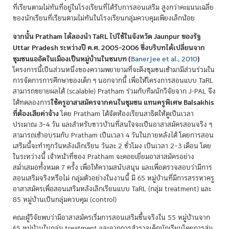
ที่เรียนตามไม่ทันที่อยู่ในโรงเรียนที่ได้รับการสอนเสริม สูงกว่าคะแนนเฉลี่ย
ของนักเรียนที่เรียนตามไม่ทันในโรงเรียนกลุ่มควบคุมเพียงเล็กน้อย
จากนั้น Pratham ได้ลองนำ TaRL ไปใช้ในจังหวัด Jaunpur ของรัฐ
Uttar Pradesh ระหว่างปี ค.ศ. 2005–2006 ซึ่งบริบทได้เปลี่ยนจาก
ชุมชนแออัดในเมืองเป็นหมู่บ้านในชนบท
(
Banerjee et al., 2010
)
โครงการนี้เป็นส่วนหนึ่งของความพยายามที่จะดึงชุมชนเข้ามามีส่วนร่วมใน
การจัดการการศึกษาของเด็ก ๆ นอกจากนี้ เพื่อให้โครงการสอนแบบ TaRL
สามารถขยายผลได้ (scalable) Pratham ร่วมกับทีมนักวิจัยจาก J-PAL จึง
ใช้ครูอาสาสมัครจากคนในชุมชน แทนครูพิเศษ Balsakhis
ได้ทดลองการ
ที่ต้องเสียค่าจ้าง
โดย Pratham ได้จัดห้องเรียนสาธิตให้ดูเป็นเวลา
ประมาณ 3–4 วัน และสำหรับชาวบ้านที่สนใจจะเป็นอาสาสมัครสอนจริง ๆ
สามารถเข้าอบรมกับ Pratham เป็นเวลา 4 วันในภายหลังได้ โดยการสอน
เสริมนี้จะทำทุกวันหลังเลิกเรียน วันละ 2 ชั่วโมง เป็นเวลา 2–3 เดือน โดย
ในระหว่างนี้ เจ้าหน้าที่ของ Pratham จะคอยเยี่ยมอาสาสมัครอย่าง
สม่ำเสมอทั้งหมด 7 ครั้ง เพื่อให้ความสนับสนุน และเพื่อตรวจสอบว่ามีการ
สอนเสริมจริงหรือไม่ กลุ่มตัวอย่างในงานนี้ มี 65 หมู่บ้านที่มีการสรรหาครู
อาสาสมัครเพื่อสอนเสริมหลังเลิกเรียนแบบ TaRL (กลุ่ม treatment) และ
85 หมู่บ้านเป็นกลุ่มควบคุม (control)
คณะผู้วิจัยพบว่ามีอาสาสมัครเริ่มการสอนเสริมขึ้นจริงใน 55 หมู่บ้านจาก
65 หมู่บ้านในกลุ่ม treatment และจากการสำรวจเด็กนักเรียนโดยการสุ่ม