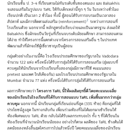
นักเรียนชั้น ป. 3–4 ที่เรียนตามไม่ทันระดับชั้นของตนเอง และ Balsakhis
จะสอนเสริมในรูปแบบ TaRL ให้กับเด็กเหล่านี้ทุก ๆ วัน ในระหว่างชั่วโมง
เรียนปกติ เป็นเวลา 2 ชั่วโมง ทั้งนี้ ผู้สอนได้รับการอบรมเป็นเวลาสอง
2
สัปดาห์ และมีการติดตามส่งเสริม (reinforcement)
ระหว่างการสอนที่
โรงเรียนด้วย นอกจากนี้ หลักสูตรยังเรียบง่ายและเป็นมาตรฐาน ส่งผลให้
Balsakhis ซึ่งมักจะเป็นวัยรุ่นที่เรียนจบระดับมัธยมศึกษา สามารถสอนตาม
ได้ง่าย ทำให้โครงการนี้แตกต่างจากโครงการสอนเสริมอื่น ๆ ในประเทศ
พัฒนาแล้วที่มักจะใช้ผู้เชี่ยวชาญเป็นผู้สอน
กลุ่มตัวอย่างในงานนี้คือ โรงเรียนประถมศึกษาของรัฐบาลใน Vadodara
จำนวน 122 แห่ง ครึ่งหนึ่งได้รับการสุ่มให้ได้รับการสอนเสริม (สุ่มแบบที่
ควบคุมให้นักเรียนจากโรงเรียนทั้งสองกลุ่มมีภาษาที่ใช้ คะแนนสอบ
pretest และเพศ ใกล้เคียงกัน) และโรงเรียนประถมศึกษาของรัฐบาลใน
Mumbai จำนวน 77 แห่ง ครึ่งหนึ่งได้รับการสุ่มให้ได้รับการสอนเสริม
โครงการ TaRL นี้ให้ผลสัมฤทธิ์ดี โดยคะแนนเฉลี่ย
ผลการศึกษาพบว่า
ของนักเรียนในโรงเรียนที่ได้รับการสอนแบบ TaRL เพิ่มขึ้นมากกว่ากลุ่ม
ควบคุม
นอกจากนี้ นักเรียนกลุ่มที่เรียนอ่อนที่สุด (33% ท้าย) คือกลุ่มที่ได้
ประโยชน์สูงสุด ในทางกลับกัน เพื่อนร่วมห้องที่ไม่ได้แยกมาเข้าเรียนให้
ห้องพิเศษแบบ TaRL ด้วย กลับไม่ได้รับผลกระทบอะไร ทั้ง ๆ ที่ได้เรียนใน
ห้องเรียนที่จำนวนนักเรียนน้อยลง อย่างไรก็ตาม ผลดีของ TaRL ข้างต้นได้
ลดน้อยลงหลังสิ้นสุดโครงการไปแล้วหนึ่งปี โดยคะแนนเฉลี่ยของนักเรียน