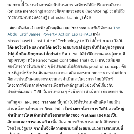
นอกจากนี้ ในระหว่างการดำเนินโครงการ จะมีการให้คำปรึกษาหน้างาน
(on-site mentoring) และการติดตามตรวจสอบ (monitoring) รวมไปถึง
การอบรมทบทวนความรู้ (refresher training) ด้วย
แม้แนวคิดดังกล่าวจะฟังดูมีเหตุมีผล แต่ Pratham และทีมวิจัยของ
The
Abdul Latif Jameel Poverty Action Lab (J-PAL)
แห่ง
TaRL
Massachusetts Institute of Technology (MIT) ได้ตั้งคำถามว่า
ได้ผลจริงหรือ และหากได้ผลจริง จะขยายผลไปสู่ระดับที่ใหญ่กว่าชุมชน
ไปสู่เด็กอินเดียทุกคนได้อย่างไร
ทีม J-PAL ได้นำวิธีการทดลองสุ่มแบบมี
กลุ่มควบคุม หรือ Randomized Controlled Trial (RCT) มาประเมินผล
ของโครงการในระยะต่าง ๆ ซึ่งประกอบไปด้วยระยะ proof of concept คือ
การพิสูจน์หรือประเมินผลของแนวความคิด และระยะ process evaluation
คือการประเมินผลของกระบวนการดำเนินการโครงการ โดยได้จัดทำ
โครงการวิจัยหลายโครงการเพื่อสร้างหลักฐานเชิงประจักษ์เกี่ยวกับ
ประสิทธิผลของ TaRL ในบริบทต่าง ๆ ซึ่งมีวิธีการดำเนินการที่แตกต่างกัน
หลักสูตร TaRL ของ Pratham นี้ถูกนำไปใช้ทั่วประเทศอินเดีย โดยเป็น
ในช่วงแรกโครงการ TaRL ส่วนใหญ่
ส่วนหนึ่งของโครงการ Read India
ดำเนินการโดยเจ้าหน้าที่หรืออาสาสมัครของ Pratham เอง และเป็น
ลักษณะของการสอนเสริม
เพิ่มเติมจากการเรียนการสอนปกติในระบบ
จากนั้นจึงมีความพยายามที่จะขยายแนวการสอนแบบนี้
โรงเรียนรัฐบาล