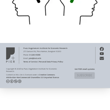
Puey Ungphakorn Institute
for Economic Research
273 Samsen Rd,
Phra Nakhon,
Bangkok 10200
0-2283-6066
Phone
:
pier@bot.or.th
Email:
Terms of Service
Personal Data Privacy Policy
|
Copyright ©
2026
by Puey Ungphakorn Institute for Economic
Get PIER email updates
Research.
Creative Commons
Content on this site is licensed under a
SUBSCRIBE
Attribution-NonCommercial-ShareAlike 3.0 Unported license
.