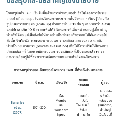
ข้อสรุปและนัยสำคัญเชิงนโยบาย
โดยสรุปแล้ว TaRL เริ่มต้นขึ้นด้วยการประสบผลสำเร็จในโครงการในระยะ
proof of concept ในสองโครงการแรก จากนั้นจึงค่อย ๆ เรียนรู้เกี่ยวกับ
รูปแบบการขยายผล (scale up) ด้วยการทำ RCTs ต่อ ๆ มา มากกว่า 4 งาน
และใช้เวลาเกิน 10 ปี เราจะเห็นได้ว่าโครงการที่เห็นหน่วยงานผู้เชี่ยวชาญ
ทำแล้วได้ผล แต่เมื่อส่งต่อให้ภาคส่วนอื่นทำต่อแล้วอาจจะไม่ได้ผลเสมอไป
ดังนั้น จึงต้องมีการทดลองกระบวนการ และติดตามตรวจสอบ รวมถึง
ประเมินกระบวนการ (process evaluation) เพื่อให้มีการปรับให้โครงการ
เกิดผลสัมฤทธิ์ โดยหากมีกระบวนการประเมินผลที่เป็นระบบแล้ว เราจะ
สามารถเรียนรู้ได้ทั้งจากความล้มเหลวและความสำเร็จของโครงการ
ตารางสรุปรายละเอียดของโครงการ TaRL ที่อ้างถึงในบทความ
รูปแบบ
บทความ
ปี ค.ศ.
เมือง/รัฐ
ผู้สอน
การสอน
Balsakhi
เมือง
สอนเสริม
s ซึ่งเป็น
Mumbai
ทุกวันใน
คนในชุมชน
Banerjee
และ
โรงเรียน ใน
(รับค่าจ้าง)
et al.
2001–2004
Vadodara
ชั่วโมง
ส่วนใหญ่
(2007)
(ชุมชน
ทำการ วัน
เป็นวัยรุ่นที่