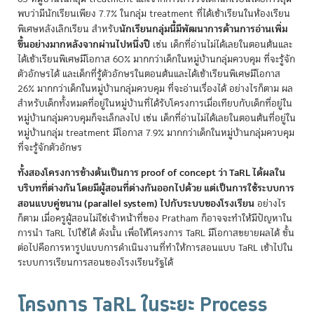
พบว่ามีนักเรียนเพียง 7.7% ในกลุ่ม treatment ที่ได้เข้าเรียนในห้องเรียน
นักเรียนกลุ่มนี้มีพัฒนาการด้านการอ่านเพิ่ม
พิเศษหลังเลิกเรียน สำหรับ
ขึ้นอย่างมากหลังจากผ่านไปหนึ่งปี
เช่น เด็กที่อ่านไม่ได้เลยในตอนต้นและ
ได้เข้าเรียนพิเศษมีโอกาส 60% มากกว่าเด็กในหมู่บ้านกลุ่มควบคุม ที่จะรู้จัก
ตัวอักษรได้ และเด็กที่รู้ตัวอักษรในตอนต้นและได้เข้าเรียนพิเศษมีโอกาส
26% มากกว่าเด็กในหมู่บ้านกลุ่มควบคุม ที่จะอ่านเรื่องได้ อย่างไรก็ตาม ผล
สำหรับเด็กทั้งหมดที่อยู่ในหมู่บ้านที่ได้รับโครงการเมื่อเทียบกับเด็กที่อยู่ใน
หมู่บ้านกลุ่มควบคุมก็จะเล็กลงไป เช่น เด็กที่อ่านไม่ได้เลยในตอนต้นที่อยู่ใน
หมู่บ้านกลุ่ม treatment มีโอกาส 7.9% มากกว่าเด็กในหมู่บ้านกลุ่มควบคุม
ที่จะรู้จักตัวอักษร
ทั้งสองโครงการข้างต้นเป็นการ proof of concept ว่า TaRL ได้ผลใน
บริบทที่ต่างกัน โดยมีผู้สอนที่ต่างกันออกไปด้วย แต่เป็นการใช้ระบบการ
สอนแบบคู่ขนาน (parallel system) ไปกับระบบของโรงเรียน
อย่างไร
ก็ตาม เมื่อครูผู้สอนไม่ใช่เจ้าหน้าที่ของ Pratham ก็อาจจะทำให้มีปัญหาใน
การนำ TaRL ไปใช้ได้ ดังนั้น เพื่อให้โครงการ TaRL มีโอกาสขยายผลได้ ขั้น
ต่อไปคือการหารูปแบบการดำเนินงานที่ทำให้การสอนแบบ TaRL เข้าไปใน
ระบบการเรียนการสอนของโรงเรียนรัฐได้
โครงการ TaRL ในระยะ Process