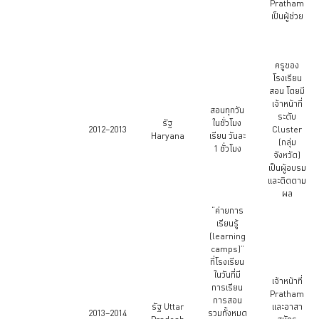
Pratham
เป็นผู้ช่วย
ครูของ
โรงเรียน
สอน โดยมี
เจ้าหน้าที่
สอนทุกวัน
ระดับ
รัฐ
ในชั่วโมง
2012–2013
Cluster
Haryana
เรียน วันละ
(กลุ่ม
1 ชั่วโมง
จังหวัด)
เป็นผู้อบรม
และติดตาม
ผล
“ค่ายการ
เรียนรู้
(learning
camps)”
ที่โรงเรียน
ในวันที่มี
เจ้าหน้าที่
การเรียน
Pratham
การสอน
รัฐ Uttar
และอาสา
2013–2014
รวมทั้งหมด