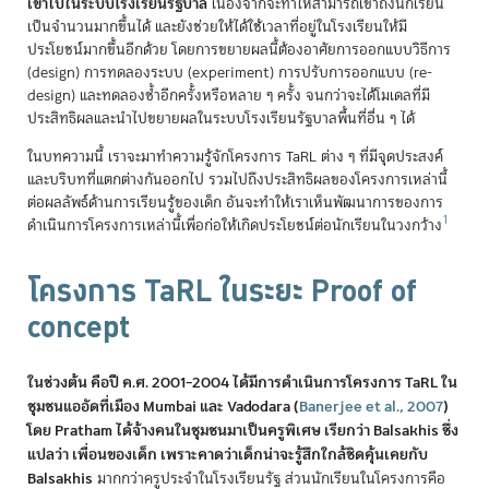
เข้าไปในระบบโรงเรียนรัฐบาล
เนื่องจากจะทำให้สามารถเข้าถึงนักเรียน
เป็นจำนวนมากขึ้นได้ และยังช่วยให้ได้ใช้เวลาที่อยู่ในโรงเรียนให้มี
ประโยชน์มากขึ้นอีกด้วย โดยการขยายผลนี้ต้องอาศัยการออกแบบวิธีการ
(design) การทดลองระบบ (experiment) การปรับการออกแบบ (re-
design) และทดลองซ้ำอีกครั้งหรือหลาย ๆ ครั้ง จนกว่าจะได้โมเดลที่มี
ประสิทธิผลและนำไปขยายผลในระบบโรงเรียนรัฐบาลพื้นที่อื่น ๆ ได้
ในบทความนี้ เราจะมาทำความรู้จักโครงการ TaRL ต่าง ๆ ที่มีจุดประสงค์
และบริบทที่แตกต่างกันออกไป รวมไปถึงประสิทธิผลของโครงการเหล่านี้
ต่อผลลัพธ์ด้านการเรียนรู้ของเด็ก อันจะทำให้เราเห็นพัฒนาการของการ
1
ดำเนินการโครงการเหล่านี้เพื่อก่อให้เกิดประโยชน์ต่อนักเรียนในวงกว้าง
โครงการ TaRL ในระยะ Proof of
concept
ในช่วงต้น คือปี ค.ศ. 2001–2004 ได้มีการดำเนินการโครงการ TaRL ใน
ชุมชนแออัดที่เมือง Mumbai และ Vadodara
(
Banerjee et al., 2007
)
โดย Pratham ได้จ้างคนในชุมชนมาเป็นครูพิเศษ เรียกว่า Balsakhis ซึ่ง
แปลว่า เพื่อนของเด็ก เพราะคาดว่าเด็กน่าจะรู้สึกใกล้ชิดคุ้นเคยกับ
Balsakhis
มากกว่าครูประจำในโรงเรียนรัฐ ส่วนนักเรียนในโครงการคือ