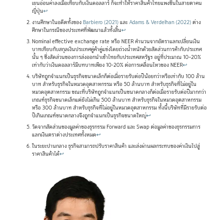
เยนอ่อนค่าลงเมื่อเทียบกับเงินดอลลาร์ ก็จะทำให้ราคาสินค้าไทยแพงขึ้นในสายตาคน
ญี่ปุ่น
↩
งานศึกษาในอดีตทั้งของ
Barbiero (2021)
และ
Adams & Verdelhan (2022)
ต่าง
ศึกษาในกรณีของประเทศที่พัฒนาแล้วทั้งสิ้น
↩
Nominal effective exchange rate หรือ NEER คำนวนจากอัตราแลกเปลี่ยนเงิน
บาทเทียบกับสกุลเงินประเทศคู่ค้าคู่แข่งโดยถ่วงน้ำหนักด้วยสัดส่วนการค้ากับประเทศ
นั้น ๆ ซึ่งสัดส่วนของการส่งออกนำเข้าไทยกับประเทศสหรัฐฯ อยู่ที่ประมาณ 10–20%
เท่ากับว่าเงินดอลลาร์มีบทบาทเพียง 10-20% ต่อการเคลื่อนไหวของ NEER
↩
บริษัทถูกจำแนกเป็นธุรกิจขนาดเล็กก็ต่อเมื่อรายรับต่อปีน้อยกว่าหรือเท่ากับ 100 ล้าน
บาท สำหรับธุรกิจในหมวดอุตสาหกรรม หรือ 50 ล้านบาท สำหรับธุรกิจที่ไม่อยู่ใน
หมวดอุตสาหกรรม ขณะที่บริษัทถูกจำแนกเป็นขนาดกลางก็ต่อเมื่อรายรับต่อปีมากกว่า
เกณฑ์ธุรกิจขนาดเล็กแต่ยังไม่เกิน 500 ล้านบาท สำหรับธุรกิจในหมวดอุตสาหกรรม
หรือ 300 ล้านบาท สำหรับธุรกิจที่ไม่อยู่ในหมวดอุตสาหกรรม ทั้งนี้บริษัทที่มีรายรับต่อ
ปีเกินเกณฑ์ขนาดกลางจึงถูกจำแนกเป็นธุรกิจขนาดใหญ่
↩
วัดจากสัดส่วนของมูลค่าของธุรกรรม Forward และ Swap ต่อมูลค่าของธุรกรรมการ
แลกเงินตราต่างประเทศทั้งหมด
↩
ในระยะปานกลาง ธุรกิจสามารถปรับราคาสินค้า และส่งผ่านผลกระทบของค่าเงินไปสู่
ราคาสินค้าได้
↩