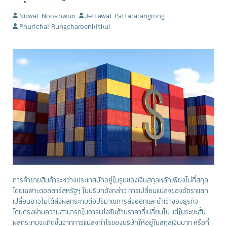
Nuwat Nookhwun
Jettawat Pattararangrong
Phurichai Rungcharoenkitkul
การค้าขายสินค้าระหว่างประเทศมักอยู่ในรูปของเงินสกุลหลักเพียงไม่กี่สกุล
โดยเฉพาะดอลลาร์สหรัฐฯ ในบริบทดังกล่าว การเปลี่ยนแปลงของอัตราแลก
เปลี่ยนอาจไม่ได้ส่งผลกระทบต่อปริมาณการส่งออกและนำเข้าของธุรกิจ
โดยตรงผ่านความสามารถในการแข่งขันด้านราคาที่เปลี่ยนไป แต่ในระยะสั้น
ผลกระทบจะเกิดขึ้นจากการแปลงกำไรของบริษัทให้อยู่ในสกุลเงินบาท หรือที่