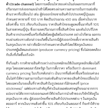
ค้า (trade channel)
โดยการเคลื่อนไหวของค่าเงินส่งผลกระทบมาที่
ปริมาณการส่งออกและนำเข้าได้โดยตรงผ่านความสามารถในการแข่งขัน
ด้านราคาที่เปลี่ยนไป เช่น ผู้ส่งออกไทยขายสินค้าไปประเทศญี่ปุ่นและ
กำหนดราคาขายที่ 100 บาท คิดเป็นประมาณ 450 เยน เมื่อค่าเงินบาท
แข็งค่าขึ้น 10% เทียบกับเงินเยน ราคาสินค้าไทยจะดูแพงขึ้นมาทันที 10%
ในสายตาคนญี่ปุ่น ซึ่งอาจลดปริมาณการซื้อสินค้าไทย และหันไปบริโภค
สินค้าจากประเทศอื่นหรือที่ผลิตโดยผู้ผลิตในประเทศ อย่างไรก็ตาม ผลกระ
ทบผ่านช่องทางดังกล่าวจะเกิดขึ้นในกรณีผู้ส่งออกไทยตั้งราคาขายสินค้า
ในสกุลเงินบาท กล่าวคือมีการกำหนดราคาสินค้าโดยใช้สกุลเงินของ
ประเทศผู้ผลิตและส่งออก (producer currency pricing) ซึ่งไม่สอดคล้อง
กับสิ่งที่เกิดขึ้นจริงนัก
ที่จริงแล้ว การค้าขายสินค้าระหว่างประเทศมักจะใช้เงินสกุลหลักเพียงไม่กี่
สกุล โดยเฉพาะดอลลาร์สหรัฐฯ ในการตั้งราคา หรือเรียกว่า dominant
currency pricing ในบริบทดังกล่าว เงินบาทที่แข็งค่าขึ้นหรืออ่อนค่าลง
นั้นไม่ทำให้ความสามารถในการแข่งขันด้านราคาของสินค้าไทยเปลี่ยนไป
โดยเฉพาะในระยะสั้นที่ราคาสินค้าในรูปดอลลาร์มักจะคงที่ (price
1
stickiness)
แต่ช่องทางสำคัญที่ค่าเงินส่งผลต่อเศรษฐกิจจะมาจากการ
แปลงรายได้จากการส่งออกและค่าใช้จ่ายในการนำเข้าของบริษัทให้อยู่ใน
สกุลเงินบาท เช่น ผู้ส่งออกไทยที่ขายสินค้าไปประเทศต่าง ๆ ในสกุลเงิน
ดอลลาร์ หากเงินบาทแข็งค่าขึ้น 10% เทียบกับเงินดอลลาร์ ก็จะทำให้ราย