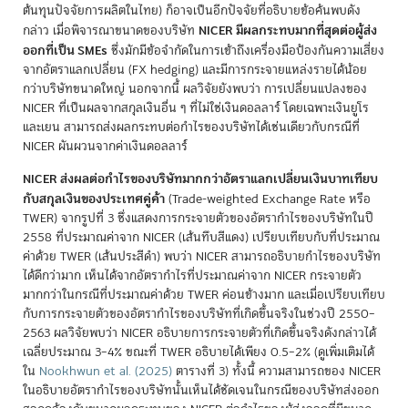
ต้นทุนปัจจัยการผลิตในไทย) ก็อาจเป็นอีกปัจจัยที่อธิบายข้อค้นพบดัง
NICER มีผลกระทบมากที่สุดต่อผู้ส่ง
กล่าว เมื่อพิจารณาขนาดของบริษัท
ออกที่เป็น SMEs
ซึ่งมักมีข้อจำกัดในการเข้าถึงเครื่องมือป้องกันความเสี่ยง
จากอัตราแลกเปลี่ยน (FX hedging) และมีการกระจายแหล่งรายได้น้อย
กว่าบริษัทขนาดใหญ่ นอกจากนี้ ผลวิจัยยังพบว่า การเปลี่ยนแปลงของ
NICER ที่เป็นผลจากสกุลเงินอื่น ๆ ที่ไม่ใช่เงินดอลลาร์ โดยเฉพาะเงินยูโร
และเยน สามารถส่งผลกระทบต่อกำไรของบริษัทได้เช่นเดียวกับกรณีที่
NICER ผันผวนจากค่าเงินดอลลาร์
NICER ส่งผลต่อกำไรของบริษัทมากกว่าอัตราแลกเปลี่ยนเงินบาทเทียบ
กับสกุลเงินของประเทศคู่ค้า
(Trade-weighted Exchange Rate หรือ
TWER) จากรูปที่ 3 ซึ่งแสดงการกระจายตัวของอัตรากำไรของบริษัทในปี
2558 ที่ประมาณค่าจาก NICER (เส้นทึบสีแดง) เปรียบเทียบกับที่ประมาณ
ค่าด้วย TWER (เส้นประสีดำ) พบว่า NICER สามารถอธิบายกำไรของบริษัท
ได้ดีกว่ามาก เห็นได้จากอัตรากำไรที่ประมาณค่าจาก NICER กระจายตัว
มากกว่าในกรณีที่ประมาณค่าด้วย TWER ค่อนข้างมาก และเมื่อเปรียบเทียบ
กับการกระจายตัวของอัตรากำไรของบริษัทที่เกิดขึ้นจริงในช่วงปี 2550–
2563 ผลวิจัยพบว่า NICER อธิบายการกระจายตัวที่เกิดขึ้นจริงดังกล่าวได้
เฉลี่ยประมาณ 3–4% ขณะที่ TWER อธิบายได้เพียง 0.5–2% (ดูเพิ่มเติมได้
ใน
Nookhwun et al. (2025)
ตารางที่ 3) ทั้งนี้ ความสามารถของ NICER
ในอธิบายอัตรากำไรของบริษัทนั้นเห็นได้ชัดเจนในกรณีของบริษัทส่งออก