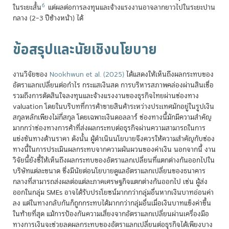
6
ในระยะสั้น
แต่ผลต่อการลงทุนและจ้างแรงงานอาจลากยาวไปในระยะปาน
กลาง (2–3 ปีข้างหน้า) ได้
ข้อสรุปและนัยเชิงนโยบาย
งานวิจัยของ
Nookhwun et al. (2025)
ได้แสดงให้เห็นถึงผลกระทบของ
อัตราแลกเปลี่ยนต่อกำไร กระแสเงินสด การบริหารสภาพคล่องผ่านสินเชื่อ
รวมถึงการตัดสินใจลงทุนและจ้างแรงงานของธุรกิจไทยผ่านช่องทาง
valuation โดยในบริบทที่การค้าขายสินค้าระหว่างประเทศมักอยู่ในรูปเงิน
สกุลหลักเพียงไม่กี่สกุล โดยเฉพาะเงินดอลลาร์ ช่องทางนี้มักมีความสำคัญ
มากกว่าช่องทางการค้าที่ส่งผลกระทบต่อธุรกิจผ่านความสามารถในการ
แข่งขันทางด้านราคา ดังนั้น ผู้ดำเนินนโยบายจึงควรให้ความสำคัญกับช่อง
ทางนี้ในการประเมินผลกระทบจากความผันผวนของค่าเงิน นอกจากนี้ งาน
วิจัยนี้ยังชี้ให้เห็นถึงผลกระทบของอัตราแลกเปลี่ยนที่แตกต่างกันออกไปใน
บริษัทแต่ละขนาด ซึ่งมีนัยต่อนโยบายดูแลอัตราแลกเปลี่ยนของธนาคาร
กลางที่สามารถส่งผลต่อแต่ละภาคเศรษฐกิจแตกต่างกันออกไป เช่น ผู้ส่ง
ออกในกลุ่ม SMEs อาจได้รับประโยชน์มากกว่ากลุ่มอื่นหากเงินบาทอ่อนค่า
ลง แต่ในทางกลับกันก็ถูกกระทบได้มากกว่ากลุ่มอื่นเมื่อเงินบาทแข็งค่าขึ้น
ในท้ายที่สุด แม้การป้องกันความเสี่ยงจากอัตราแลกเปลี่ยนผ่านเครื่องมือ
ทางการเงินจะช่วยลดผลกระทบของอัตราแลกเปลี่ยนต่อธุรกิจได้เพียงบาง