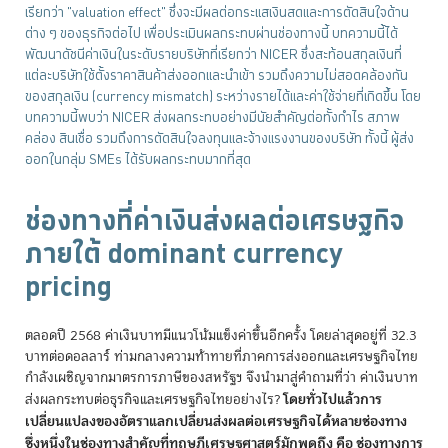
เรียกว่า "valuation effect" ซึ่งจะมีผลต่อกระแสเงินสดและการตัดสินใจด้าน
ต่าง ๆ ของธุรกิจต่อไป เพื่อประเมินผลกระทบผ่านช่องทางนี้ บทความนี้ได้
พัฒนาดัชนีค่าเงินในระดับรายบริษัทที่เรียกว่า NICER ซึ่งสะท้อนสกุลเงินที่
แต่ละบริษัทใช้ตั้งราคาสินค้าส่งออกและนำเข้า รวมถึงความไม่สอดคล้องกัน
ของสกุลเงิน (currency mismatch) ระหว่างรายได้และค่าใช้จ่ายที่เกิดขึ้น โดย
บทความนี้พบว่า NICER ส่งผลกระทบอย่างมีนัยสำคัญต่อทั้งกำไร สภาพ
คล่อง สินเชื่อ รวมถึงการตัดสินใจลงทุนและจ้างแรงงานของบริษัท ทั้งนี้ ผู้ส่ง
ออกในกลุ่ม SMEs ได้รับผลกระทบมากที่สุด
ช่องทางที่ค่าเงินส่งผลต่อเศรษฐกิจ
ภายใต้ dominant currency
pricing
ตลอดปี 2568 ค่าเงินบาทมีแนวโน้มแข็งค่าขึ้นอีกครั้ง โดยล่าสุดอยู่ที่ 32.3
บาทต่อดอลลาร์ ท่ามกลางความท้าทายที่ภาคการส่งออกและเศรษฐกิจไทย
กำลังเผชิญจากมาตรการภาษีของสหรัฐฯ จึงนำมาสู่คำถามที่ว่า ค่าเงินบาท
โดยทั่วไปแล้วการ
ส่งผลกระทบต่อธุรกิจและเศรษฐกิจไทยอย่างไร?
เปลี่ยนแปลงของอัตราแลกเปลี่ยนส่งผลต่อเศรษฐกิจได้หลายช่องทาง
ซึ่งหนึ่งในช่องทางสำคัญที่ทฤษฎีเศรษฐศาสตร์มักพูดถึง คือ ช่องทางการ