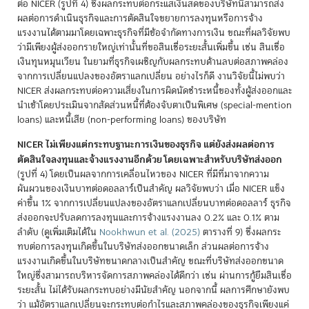
ต่อ NICER (รูปที่ 4) ซึ่งผลกระทบต่อกระแสเงินสดของบริษัทนี้สามารถส่ง
ผลต่อการดำเนินธุรกิจและการตัดสินใจขยายการลงทุนหรือการจ้าง
แรงงานได้ตามมาโดยเฉพาะธุรกิจที่มีข้อจำกัดทางการเงิน ขณะที่ผลวิจัยพบ
ว่ามีเพียงผู้ส่งออกรายใหญ่เท่านั้นที่ขอสินเชื่อระยะสั้นเพิ่มขึ้น เช่น สินเชื่อ
เงินทุนหมุนเวียน ในยามที่ธุรกิจเผชิญกับผลกระทบด้านลบต่อสภาพคล่อง
จากการเปลี่ยนแปลงของอัตราแลกเปลี่ยน อย่างไรก็ดี งานวิจัยนี้ไม่พบว่า
NICER ส่งผลกระทบต่อความเสี่ยงในการผิดนัดชำระหนี้ของทั้งผู้ส่งออกและ
นำเข้าโดยประเมินจากสัดส่วนหนี้ที่ต้องจับตาเป็นพิเศษ (special-mention
loans) และหนี้เสีย (non-performing loans) ของบริษัท
NICER ไม่เพียงแต่กระทบฐานะการเงินของธุรกิจ แต่ยังส่งผลต่อการ
ตัดสินใจลงทุนและจ้างแรงงานอีกด้วย โดยเฉพาะสำหรับบริษัทส่งออก
(รูปที่ 4) โดยเป็นผลจากการเคลื่อนไหวของ NICER ที่มีที่มาจากความ
ผันผวนของเงินบาทต่อดอลลาร์เป็นสำคัญ ผลวิจัยพบว่า เมื่อ NICER แข็ง
ค่าขึ้น 1% จากการเปลี่ยนแปลงของอัตราแลกเปลี่ยนบาทต่อดอลลาร์ ธุรกิจ
ส่งออกจะปรับลดการลงทุนและการจ้างแรงงานลง 0.2% และ 0.1% ตาม
ลำดับ (ดูเพิ่มเติมได้ใน
Nookhwun et al. (2025)
ตารางที่ 9) ซึ่งผลกระ
ทบต่อการลงทุนเกิดขึ้นในบริษัทส่งออกขนาดเล็ก ส่วนผลต่อการจ้าง
แรงงานเกิดขึ้นในบริษัทขนาดกลางเป็นสำคัญ ขณะที่บริษัทส่งออกขนาด
ใหญ่ซึ่งสามารถบริหารจัดการสภาพคล่องได้ดีกว่า เช่น ผ่านการกู้ยืมสินเชื่อ
ระยะสั้น ไม่ได้รับผลกระทบอย่างมีนัยสำคัญ นอกจากนี้ ผลการศึกษายังพบ
ว่า แม้อัตราแลกเปลี่ยนจะกระทบต่อกำไรและสภาพคล่องของธุรกิจเพียงแค่