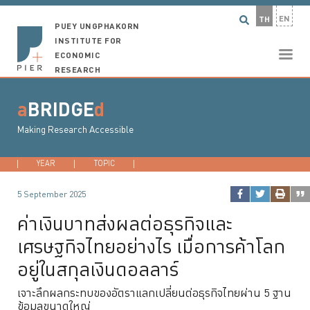
EN
TH
PUEY UNGPHAKORN
INSTITUTE FOR
ECONOMIC
RESEARCH
a
BRIDGE
d
Making Research Accessible
YEAR
2026
TOPIC
2025
DEVELOPMENT ECONOMICS
2024
2023
...
MACROECONO
5 September 2025
ค่าเงินบาทส่งผลต่อธุรกิจและ
เศรษฐกิจไทยอย่างไร เมื่อการค้าโลก
อยู่ในสกุลเงินดอลลาร์
เจาะลึกผลกระทบของอัตราแลกเปลี่ยนต่อธุรกิจไทยผ่าน 5 ฐาน
ข้อมูลขนาดใหญ่