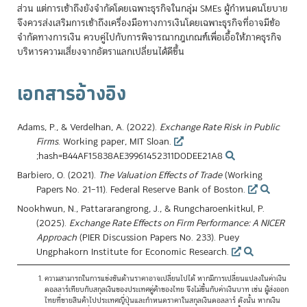
ส่วน แต่การเข้าถึงยังจำกัดโดยเฉพาะธุรกิจในกลุ่ม SMEs ผู้กำหนดนโยบาย
จึงควรส่งเสริมการเข้าถึงเครื่องมือทางการเงินโดยเฉพาะธุรกิจที่อาจมีข้อ
จำกัดทางการเงิน ควบคู่ไปกับการพิจารณากฎเกณฑ์เพื่อเอื้อให้ภาคธุรกิจ
บริหารความเสี่ยงจากอัตราแลกเปลี่ยนได้ดีขึ้น
เอกสารอ้างอิง
Adams, P., & Verdelhan, A. (2022).
Exchange Rate Risk in Public
Firms
. Working paper, MIT Sloan.
;hash=B44AF15838AE39961452311D0DEE21A8
Barbiero, O. (2021).
The Valuation Effects of Trade
(Working
Papers No. 21–11). Federal Reserve Bank of Boston.
Nookhwun, N., Pattararangrong, J., & Rungcharoenkitkul, P.
(2025).
Exchange Rate Effects on Firm Performance: A NICER
Approach
(PIER Discussion Papers No. 233). Puey
Ungphakorn Institute for Economic Research.
ความสามารถในการแข่งขันด้านราคาอาจเปลี่ยนไปได้ หากมีการเปลี่ยนแปลงในค่าเงิน
ดอลลาร์เทียบกับสกุลเงินของประเทศคู่ค้าของไทย จึงไม่ขึ้นกับค่าเงินบาท เช่น ผู้ส่งออก
ไทยที่ขายสินค้าไปประเทศญี่ปุ่นและกำหนดราคาในสกุลเงินดอลลาร์ ดังนั้น หากเงิน