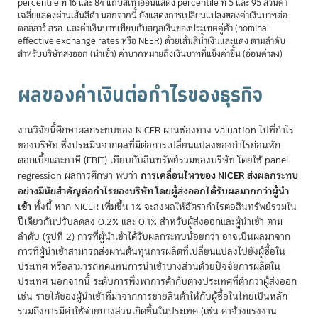
percentile ที่ 16 และ 84 แถบสีเทาอ่อนแสดง percentile ที่ 5 และ 95 ส่วนค่า
เฉลี่ยแสดงผ่านเส้นสีดำ นอกจากนี้ ยังแสดงการเปลี่ยนแปลงของค่าเงินบาทต่อ
ดอลลาร์ สรอ. และค่าเงินบาทเทียบกับสกุลเงินของประเทศคู่ค้า (nominal
effective exchange rates หรือ NEER) ด้วยเส้นสีน้ำเงินและแดง ตามลำดับ
สำหรับบริษัทส่งออก (นำเข้า) ค่าบวกหมายถึงเงินบาทที่แข็งค่าขึ้น (อ่อนค่าลง)
ผลของค่าเงินต่อกำไรของธุรกิจ
งานวิจัยนี้ศึกษาผลกระทบของ NICER ผ่านช่องทาง valuation ไปที่กำไร
ของบริษัท ซึ่งประเมินจากผลที่มีต่อการเปลี่ยนแปลงของกำไรก่อนหัก
ดอกเบี้ยและภาษี (EBIT) เทียบกับสินทรัพย์รวมของบริษัท โดยใช้ panel
การเคลื่อนไหวของ NICER ส่งผลกระทบ
regression ผลการศึกษา พบว่า
อย่างมีนัยสำคัญต่อกำไรของบริษัท โดยผู้ส่งออกได้รับผลมากกว่าผู้นำ
เข้า
ทั้งนี้ หาก NICER เพิ่มขึ้น 1% จะส่งผลให้อัตรากำไรต่อสินทรัพย์รวมใน
ปีเดียวกันปรับลดลง 0.2% และ 0.1% สำหรับผู้ส่งออกและผู้นำเข้า ตาม
ลำดับ (รูปที่ 2) การที่ผู้นำเข้าได้รับผลกระทบน้อยกว่า อาจเป็นผลมาจาก
การที่ผู้นำเข้าสามารถส่งผ่านต้นทุนการผลิตที่เปลี่ยนแปลงไปยังผู้ซื้อใน
ประเทศ หรือสามารถทดแทนการนำเข้าบางส่วนด้วยปัจจัยการผลิตใน
ประเทศ นอกจากนี้ ระดับการพึ่งพาการค้ากับต่างประเทศที่ต่ำกว่าผู้ส่งออก
เช่น รายได้ของผู้นำเข้าที่มาจากการขายสินค้าให้กับผู้ซื้อในไทยเป็นหลัก
รวมถึงการมีค่าใช้จ่ายบางส่วนเกิดขึ้นในประเทศ (เช่น ค่าจ้างแรงงาน