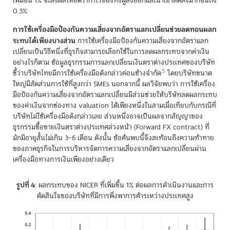
เพิ่มขึ้น 1% จะส่งผลให้อัตรากำไรของทั้งผู้ส่งออกและนำเข้าลดลงมากขึ้นถึง
0.3%
การใช้เครื่องมือป้องกันความเสี่ยงจากอัตราแลกเปลี่ยนช่วยลดทอนผลก
ระทบได้เพียงบางส่วน
การใช้เครื่องมือป้องกันความเสี่ยงจากอัตราแลก
เปลี่ยนเป็นวิธีหนึ่งที่ธุรกิจสามารถเลือกใช้ในการลดผลกระทบจากค่าเงิน
อย่างไรก็ตาม ข้อมูลธุรกรรมการแลกเปลี่ยนเงินตราต่างประเทศของบริษัท
5
ชี้ว่าบริษัทไทยมีการใช้เครื่องมือดังกล่าวค่อนข้างจำกัด
โดยบริษัทขนาด
ใหญ่มีสัดส่วนการใช้ที่สูงกว่า SMEs นอกจากนี้ ผลวิจัยพบว่า การใช้เครื่อง
มือป้องกันความเสี่ยงจากอัตราแลกเปลี่ยนมีส่วนช่วยให้บริษัทลดผลกระทบ
ของค่าเงินจากช่องทาง valuation ได้เพียงหนึ่งในสามเมื่อเทียบกับกรณีที่
บริษัทไม่ใช้เครื่องมือดังกล่าวเลย ส่วนหนึ่งอาจเป็นผลจากสัญญาของ
ธุรกรรมซื้อขายเงินตราต่างประเทศล่วงหน้า (Forward FX contract) ที่
มักมีอายุสั้นไม่เกิน 3–6 เดือน ดังนั้น ข้อค้นพบนี้จึงสะท้อนถึงความท้าทาย
ของภาคธุรกิจในการบริหารจัดการความเสี่ยงจากอัตราแลกเปลี่ยนผ่าน
เครื่องมือทางการเงินเพียงอย่างเดียว
รูปที่ 4
: ผลกระทบของ NICER ที่เพิ่มขึ้น 1% ต่อผลการดำเนินงานและการ
ตัดสินใจของบริษัทที่มีการพึ่งพาการค้าระหว่างประเทศสูง