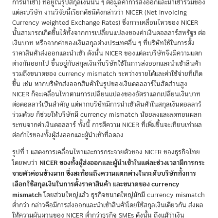
การนำเข้า) ที่อยู่ในรูปสกุลเงินนั้น ๆ ต่อมูลค่าการส่งออกและนำเข้ารวมของ
แต่ละบริษัท งานวิจัยนี้เรียกดัชนีดังกล่าวว่า NICER (Net Invoicing
Currency weighted Exchange Rates) ซึ่งการเคลื่อนไหวของ NICER
นั้นสามารถเกิดขึ้นได้ทั้งจากการเปลี่ยนแปลงของค่าเงินดอลลาร์สหรัฐฯ ต่อ
เงินบาท หรือจากค่าของเงินสกุลต่างประเทศอื่น ๆ ที่บริษัทใช้ในการตั้ง
ราคาสินค้าส่งออกและนำเข้า ดังนั้น NICER ของแต่ละบริษัทจึงมีความแตก
ต่างกันออกไป ขึ้นอยู่กับสกุลเงินที่บริษัทใช้ในการส่งออกและนำเข้าสินค้า
รวมถึงขนาดของ currency mismatch ระหว่างรายได้และค่าใช้จ่ายที่เกิด
ขึ้น เช่น หากบริษัทส่งออกสินค้าในรูปของเงินดอลลาร์ในสัดส่วนสูง
NICER ก็จะเคลื่อนไหวตามการเปลี่ยนแปลงของอัตราแลกเปลี่ยนเงินบาท
ต่อดอลลาร์เป็นสำคัญ แต่หากบริษัทมีการนำเข้าสินค้าในสกุลเงินดอลลาร์
ร่วมด้วย ก็ช่วยให้บริษัทมี currency mismatch น้อยลงและลดทอนผลก
ระทบจากค่าเงินดอลลาร์ ทั้งนี้ การตีความ NICER ที่เพิ่มขึ้นจะเทียบเท่าผล
ต่อกำไรของทั้งผู้ส่งออกและผู้นำเข้าที่ลดลง
รูปที่ 1 แสดงการเคลื่อนไหวและการกระจายตัวของ NICER ของธุรกิจไทย
NICER ของทั้งผู้ส่งออกและผู้นำเข้าในแต่ละช่วงเวลามีการกระ
โดยพบว่า
จายตัวค่อนข้างมาก ซึ่งสะท้อนถึงความแตกต่างในระดับบริษัททั้งการ
เลือกใช้สกุลเงินในการตั้งราคาสินค้า และขนาดของ currency
mismatch
โดยส่วนใหญ่แล้ว ธุรกิจขนาดใหญ่มักมี currency mismatch
ต่ำกว่า กล่าวคือมีการส่งออกและนำเข้าสินค้าโดยใช้สกุลเงินเดียวกัน ส่งผล
ให้ความผันผวนของ NICER ต่ำกว่าธุรกิจ SMEs ดังนั้น ถึงแม้ว่าเงิน