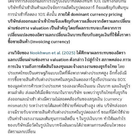
ได้จากการส่งออกและกำไรในรูปเงินบาทลดลงทันที 10% ในทางกลับกัน
บริษัทที่นำเข้าสินค้าและปัจจัยการผลิตในรูปดอลลาร์ ก็จะเผชิญกับต้นทุน
ภายใต้ dominant currency pricing
การนำเข้าที่ลดลง 10% ดังนั้น
บริษัทส่งออกและนำเข้าไทยจึงเผชิญกับความเสี่ยงจากอัตราแลกเปลี่ยน
ผ่านช่องทาง valuation เป็นสำคัญ โดยที่ผลกระทบจะเกิดจากการ
เปลี่ยนแปลงของอัตราแลกเปลี่ยนเงินบาทเทียบกับสกุลเงินที่ใช้ตั้งราคา
ซื้อขายสินค้า (invoicing currency)
งานวิจัยของ
Nookhwun et al. (2025)
ได้ศึกษาผลกระทบของอัตรา
แลกเปลี่ยนผ่านช่องทาง valuation ดังกล่าว ไปสู่กำไร สภาพคล่อง ภาวะ
การเงิน รวมถึงการตัดสินใจลงทุนและจ้างแรงงานของธุรกิจไทย
โดย
ประเทศไทยเป็นเศรษฐกิจแบบเปิดที่พึ่งพาภาคต่างประเทศสูง อีกทั้งยังมี
การซื้อขายสินค้ากับต่างประเทศในสกุลเงินดอลลาร์สูงถึงประมาณ 80%
ของมูลค่าการค้าระหว่างประเทศ รองลงมาคือเงินเยน เงินบาท และเงินยูโร
ตามลำดับ ส่งผลให้เมื่อพิจารณาในรายบริษัท จะพบว่าธุรกิจไทยทั้งธุรกิจ
ส่งออกและนำเข้า ต่างมีความไม่สอดคล้องกันของสกุลเงิน (currency
mismatch) ระหว่างรายได้และค่าใช้จ่ายที่ค่อนข้างสูง เช่น บริษัทส่งออก
อาจมีรายรับจากขายสินค้ากับต่างประเทศในรูปดอลลาร์ ขณะที่มีค่าใช้จ่าย
เป็นค่าจ้างแรงงานและต้นทุนการผลิตอื่น ๆ ในรูปเงินบาท ทำให้ผลกำไร
ของบริษัทเมื่อวัดในรูปเงินบาทจึงผันผวนได้ง่ายตามการเคลื่อนไหวของ
อัตราแลกเปลี่ยน