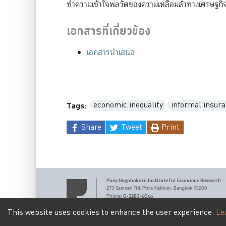
ทำความเข้าใจพลวัตของความเหลื่อมล้ำทางเศรษฐก
เอกสารที่เกี่ยวข้อง
เอกสารนำเสนอ
economic inequality
informal insur
Tags:
Share
Tweet
Print
Puey Ungphakorn Institute
for Economic Research
273 Samsen Rd,
Phra Nakhon,
Bangkok 10200
0-2283-6066
Phone
:
pier@bot.or.th
Email:
This website uses cookies to enhance the user experience.
Le
Terms of Service
Personal Data Privacy Policy
|