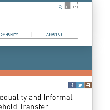
EN
TH
COMMUNITY
ABOUT US
Inequality and Informal
ehold Transfer