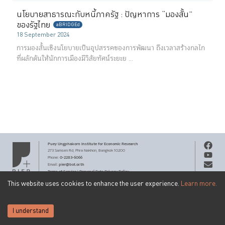
นโยบายสาธารณะกับหนี้ภาครัฐ : ปัญหาการ “มองสั้น”
ของรัฐไทย
aBRIDGEd
18 September 2024
การมองสั้นเชิงนโยบายเป็นอุปสรรคของการพัฒนา ถึงเวลาสร้างกลไก
ที่ผลักดันให้นักการเมืองมีวิสัยทัศน์ระยะย ...
Puey Ungphakorn Institute
for Economic Research
273 Samsen Rd,
Phra Nakhon,
Bangkok 10200
0-2283-6066
Phone
:
pier@bot.or.th
Email:
Terms of Service
Personal Data Privacy Policy
|
This website uses cookies to enhance the user experience.
Learn more.
Copyright ©
2026
by Puey Ungphakorn Institute for Economic
Get PIER email updates
Research.
Creative Commons
Content on this site is licensed under a
SUBSCRIBE
Attribution-NonCommercial-ShareAlike 3.0 Unported license
.
I understand