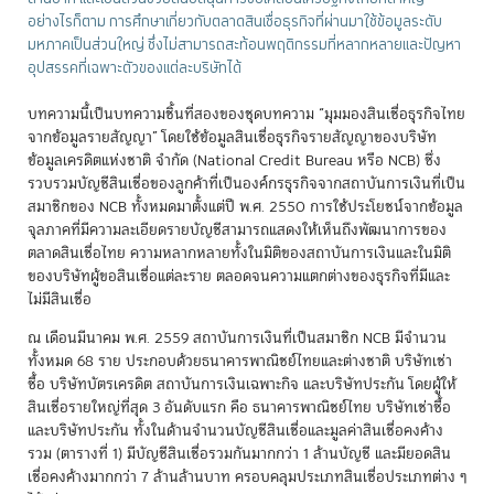
อย่างไรก็ตาม การศึกษาเกี่ยวกับตลาดสินเชื่อธุรกิจที่ผ่านมาใช้ข้อมูลระดับ
มหภาคเป็นส่วนใหญ่ ซึ่งไม่สามารถสะท้อนพฤติกรรมที่หลากหลายและปัญหา
อุปสรรคที่เฉพาะตัวของแต่ละบริษัทได้
บทความนี้เป็นบทความชิ้นที่สองของชุดบทความ “มุมมองสินเชื่อธุรกิจไทย
จากข้อมูลรายสัญญา” โดยใช้ข้อมูลสินเชื่อธุรกิจรายสัญญาของบริษัท
ข้อมูลเครดิตแห่งชาติ จำกัด (National Credit Bureau หรือ NCB) ซึ่ง
รวบรวมบัญชีสินเชื่อของลูกค้าที่เป็นองค์กรธุรกิจจากสถาบันการเงินที่เป็น
สมาชิกของ NCB ทั้งหมดมาตั้งแต่ปี พ.ศ. 2550 การใช้ประโยชน์จากข้อมูล
จุลภาคที่มีความละเอียดรายบัญชีสามารถแสดงให้เห็นถึงพัฒนาการของ
ตลาดสินเชื่อไทย ความหลากหลายทั้งในมิติของสถาบันการเงินและในมิติ
ของบริษัทผู้ขอสินเชื่อแต่ละราย ตลอดจนความแตกต่างของธุรกิจที่มีและ
ไม่มีสินเชื่อ
ณ เดือนมีนาคม พ.ศ. 2559 สถาบันการเงินที่เป็นสมาชิก NCB มีจำนวน
ทั้งหมด 68 ราย ประกอบด้วยธนาคารพาณิชย์ไทยและต่างชาติ บริษัทเช่า
ซื้อ บริษัทบัตรเครดิต สถาบันการเงินเฉพาะกิจ และบริษัทประกัน โดยผู้ให้
สินเชื่อรายใหญ่ที่สุด 3 อันดับแรก คือ ธนาคารพาณิชย์ไทย บริษัทเช่าซื้อ
และบริษัทประกัน ทั้งในด้านจำนวนบัญชีสินเชื่อและมูลค่าสินเชื่อคงค้าง
รวม (ตารางที่ 1) มีบัญชีสินเชื่อรวมกันมากกว่า 1 ล้านบัญชี และมียอดสิน
เชื่อคงค้างมากกว่า 7 ล้านล้านบาท ครอบคลุมประเภทสินเชื่อประเภทต่าง ๆ