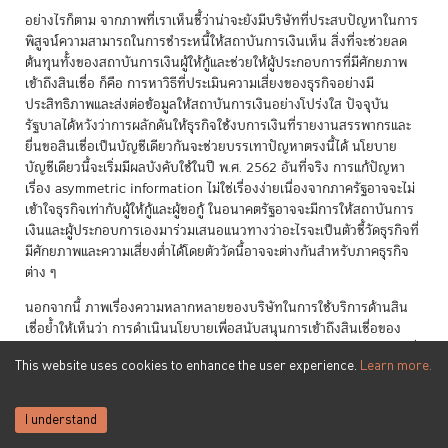
อย่างไรก็ตาม จากภาพที่เราเห็นชี้ว่าน่าจะยังมีบริษัทที่ประสบปัญหาในการ
พิสูจน์ความสามารถในการชำระหนี้ให้สถาบันการเงินเห็น สิ่งที่จะช่วยลด
ต้นทุนทั้งของสถาบันการเงินผู้ให้กู้และช่วยให้ผู้ประกอบการที่มีศักยภาพ
เข้าถึงสินเชื่อ ก็คือ การหาวิธีที่ประเมินความเสี่ยงของธุรกิจอย่างมี
ประสิทธิภาพและส่งต่อข้อมูลให้สถาบันการเงินอย่างโปร่งใส ปัจจุบัน
รัฐบาลได้หวังว่าการผลักดันให้ธุรกิจใช้งบการเงินที่รายงานสรรพากรและ
ยื่นขอสินเชื่อเป็นบัญชีเดียวกันจะช่วยบรรเทาปัญหาตรงนี้ได้ นโยบาย
บัญชีเดียวนี้จะเริ่มมีผลบังคับใช้ในปี พ.ศ. 2562 อันที่จริง การแก้ปัญหา
เรื่อง asymmetric information ไม่ใช่เรื่องง่ายเนื่องจากภาครัฐอาจจะไม่
เข้าใจธุรกิจเท่ากับผู้ให้กู้และผู้ขอกู้ ในอนาคตรัฐอาจจะมีการให้สถาบันการ
เงินและผู้ประกอบการเองมาร่วมเสนอแนวทางว่าอะไรจะเป็นตัวชี้วัดธุรกิจที่
มีศักยภาพและความเสี่ยงต่ำได้โดยตัววัดนี้อาจจะต่างกันสำหรับภาคธุรกิจ
ต่าง ๆ
นอกจากนี้ ภาพเรื่องความหลากหลายของบริษัทในการใช้บริการด้านสิน
เชื่อย้ำให้เห็นว่า การดำเนินนโยบายเพื่อสนับสนุนการเข้าถึงสินเชื่อของ
ภาคธุรกิจจำเป็นต้องตระหนักถึงความแตกต่างดังกล่าวด้วย โดยนโยบายที่
This website uses cookies to enhance the user experience.
Learn more.
ได้ผลดีสำหรับบริษัทกลุ่มหนึ่งอาจไม่เหมาะสมกับบริษัทอีกกลุ่มหนึ่ง ยก
ตัวอย่างเช่น การสร้างและใช้ credit scoring มาประเมินความเสี่ยง ซึ่งจาก
บทเรียนในประเทศอื่น ๆ การมีความสัมพันธ์กับสถาบันการเงินหลายแห่ง
I understand
utilization rate ที่สูง และการมีสินเชื่อขนาดใหญ่และชำระหนี้ที่ตรงเวลา