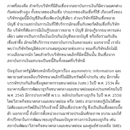
ภาพที่สองคือ สำหรับบริษัทที่มีสินเชื่อจากสถาบันการเงินก็มีความแตกต่าง
กันค่อนข้างสูง ทั้งขนาดของสินเชื่อ ประเภทของสินเชื่อที่ใช้ เกือบครึ่งของ
บริษัทกลุ่มนี้มีบัญชีสินเชื่อเพียงบัญชีเดียว ส่วนบริษัทที่มีสินเชื่อหลาย
บัญชี จำนวนสถาบันการเงินที่ใช้บริการมักจะขึ้นกับพอร์ตสินเชื่อที่บริษัท
ถือ บริษัทที่ต้องการมีเงินกู้ระยะยาวหลาย ๆ บัญชี มักจะกู้จากธนาคารแห่ง
เดียว แต่หากเป็นการถือเงินเบิกเกินบัญชีหลายบัญชี หรือถือร่วมกับสิน
เชื่อเช่าซื้อ มักจะใช้บริการจากสถาบันการเงินหลายแห่ง นอกจากนี้ เรายัง
พบว่าบริษัทใหญ่มีช่องทางระดมทุนหลายช่องทาง ขณะที่บริษัทเล็กไม่มี
ทางเลือกมากนัก โดยสำหรับบริษัทขนาดเล็กที่มีหนี้สินนั้น สินเชื่อจาก
สถาบันการเงินแทบจะเป็นหนี้สินทั้งหมดที่บริษัทมี
ปัจจุบันภาครัฐได้ตระหนักถึงปัญหาเรื่อง asymmetric information และ
พยายามช่วยเหลือบริษัทขนาดเล็กที่ไม่มีสินทรัพย์ค้ำประกัน เช่น มีการตั้ง
บรรษัทประกันสินเชื่ออุตสาหกรรมขนาดย่อม (บสย.) ในปี พ.ศ. 2534 ตั้ง
ธนาคารเพื่อการพัฒนาธุรกิจขนาดกลางและขนาดย่อมแห่งประเทศไทยในปี
พ.ศ. 2545 มีการประกาศใช้ พ.ร.บ. หลักประกันทางธุรกิจ ในปี พ.ศ. 2558
โดยวิสาหกิจขนาดกลางและขนาดย่อม หรือ SMEs สามารถขอกู้เงินได้โดย
ไม่ต้องมอบทรัพย์สินไว้กับเจ้าหนี้ มีสินเชื่อประชารัฐ ซึ่งเป็นสินเชื่อดอกเบี้ย
ต่ำ นอกจากนี้ ยังมีการตั้งหน่วยงานมาช่วยประเมินศักยภาพ อบรม และให้
คำปรึกษาในการพัฒนาของธุรกิจและปัญหาทางการเงินของธุรกิจ เช่น
สถาบันพัฒนาวิสาหกิจขนาดกลางและขนาดย่อม และศูนย์ช่วยเหลือ SMEs