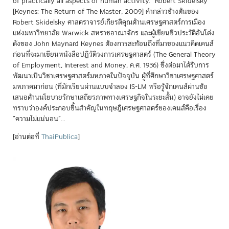
of practically all aspects of human activity.” Robert Skidelsky
[Keynes: The Return of The Master, 2009]
คำกล่าวข้างต้นของ
Robert Skidelsky ศาสตราจารย์เกียรติคุณด้านเศรษฐศาสตร์การเมือง
แห่งมหาวิทยาลัย Warwick สหราชอาณาจักร และผู้เขียนชีวประวัติอันโด่ง
ดังของ John Maynard Keynes ต้องการสะท้อนถึงที่มาของแนวคิดเคนส์
ก่อนที่จะมาเขียนหนังสือปฏิวัติวงการเศรษฐศาสตร์ (The General Theory
of Employment, Interest and Money, ค.ศ. 1936) ซึ่งต่อมาได้รับการ
พัฒนาเป็นวิชาเศรษฐศาสตร์มหภาคในปัจจุบัน ผู้ที่ศึกษาวิชาเศรษฐศาสตร์
มหภาคมาก่อน (ที่มักเรียนผ่านแบบจำลอง IS-LM หรือรู้จักเคนส์ผ่านข้อ
เสนอด้านนโยบายรักษาเสถียรภาพทางเศรษฐกิจในระยะสั้น) อาจยังไม่เคย
ทราบว่าองค์ประกอบชิ้นสำคัญในทฤษฎีเศรษฐศาสตร์ของเคนส์คือเรื่อง
“ความไม่แน่นอน”...
[อ่านต่อที่
ThaiPublica
]