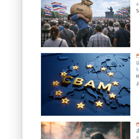
6
S
ม
5
K
J
ส
9