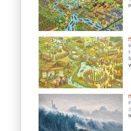
P
ผ
5
S
W
ค
2
N