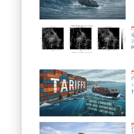
ม
2
P
ก
1
T
โ