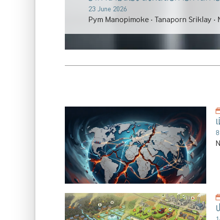
23 June 2026
Pym Manopimoke
Tanaporn Sriklay
เ
8
1