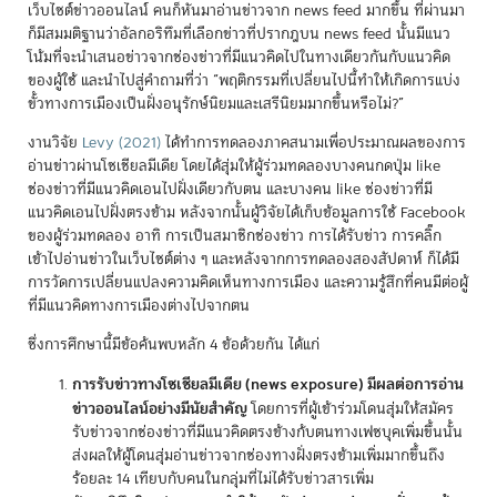
เว็บไซต์ข่าวออนไลน์ คนก็หันมาอ่านข่าวจาก news feed มากขึ้น ที่ผ่านมา
ก็มีสมมติฐานว่าอัลกอริทึมที่เลือกข่าวที่ปรากฎบน news feed นั้นมีแนว
โน้มที่จะนำเสนอข่าวจากช่องข่าวที่มีแนวคิดไปในทางเดียวกันกับแนวคิด
ของผู้ใช้ และนำไปสู่คำถามที่ว่า “พฤติกรรมที่เปลี่ยนไปนี้ทำให้เกิดการแบ่ง
ขั้วทางการเมืองเป็นฝั่งอนุรักษ์นิยมและเสรีนิยมมากขึ้นหรือไม่?”
งานวิจัย
Levy (2021)
ได้ทำการทดลองภาคสนามเพื่อประมาณผลของการ
อ่านข่าวผ่านโซเชียลมีเดีย โดยได้สุ่มให้ผู้ร่วมทดลองบางคนกดปุ่ม like
ช่องข่าวที่มีแนวคิดเอนไปฝั่งเดียวกับตน และบางคน like ช่องข่าวที่มี
แนวคิดเอนไปฝั่งตรงข้าม หลังจากนั้นผู้วิจัยได้เก็บข้อมูลการใช้ Facebook
ของผู้ร่วมทดลอง อาทิ การเป็นสมาชิกช่องข่าว การได้รับข่าว การคลิ๊ก
เข้าไปอ่านข่าวในเว็บไซต์ต่าง ๆ และหลังจากการทดลองสองสัปดาห์ ก็ได้มี
การวัดการเปลี่ยนแปลงความคิดเห็นทางการเมือง และความรู้สึกที่คนมีต่อผู้
ที่มีแนวคิดทางการเมืองต่างไปจากตน
ซึ่งการศึกษานี้มีข้อค้นพบหลัก 4 ข้อด้วยกัน ได้แก่
การรับข่าวทางโซเชียลมีเดีย (news exposure) มีผลต่อการอ่าน
ข่าวออนไลน์อย่างมีนัยสำคัญ
โดยการที่ผู้เข้าร่วมโดนสุ่มให้สมัคร
รับข่าวจากช่องข่าวที่มีแนวคิดตรงข้างก้บตนทางเฟซบุคเพิ่มขึ้นนั้น
ส่งผลให้ผู้โดนสุ่มอ่านข่าวจากช่องทางฝั่งตรงข้ามเพิ่มมากขึ้นถึง
ร้อยละ 14 เทียบกับคนในกลุ่มที่ไม่ได้รับข่าวสารเพิ่ม