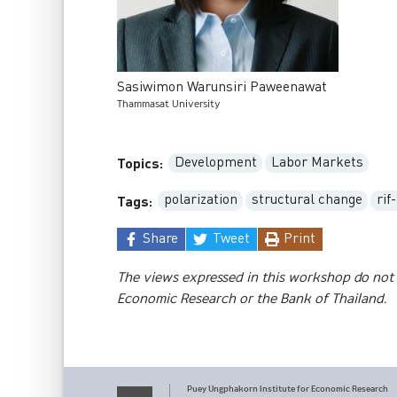
Sasiwimon
Warunsiri
Paweenawat
Thammasat University
Development
Labor Markets
Topics:
polarization
structural change
rif
Tags:
Share
Tweet
Print
The views expressed in this workshop do not 
Economic Research or the Bank of Thailand.
Puey Ungphakorn Institute
for Economic Research