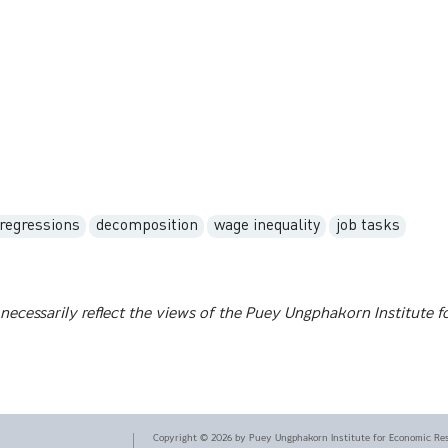
-regressions
decomposition
wage inequality
job tasks
necessarily reflect the views of the Puey Ungphakorn Institute f
Copyright ©
2026
by Puey Ungphakorn Institute for Economic Re