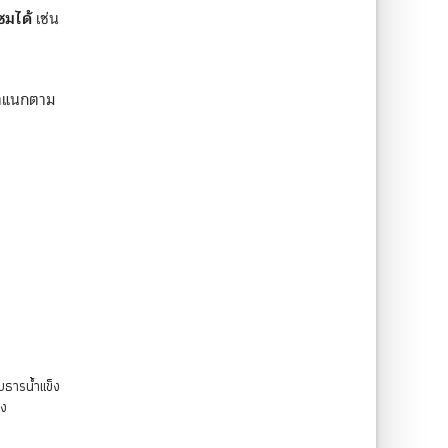
ซมได้
เช่น
 จำแนกตาม
บธารน้ำแข็ง
ง