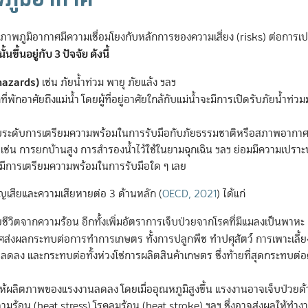
พภูมิอากาศมีความเชื่อมโยงกับหลักการของความเสี่ยง (risks) ต่อการเป
ขึ้นอยู่กับ 3 ปัจจัย ดังนี้
hazards)
เช่น ภัยน้ำท่วม พายุ ภัยแล้ง ฯลฯ
พักอาศัยถึงแม่น้ำ โดยผู้ที่อยู่อาศัยใกล้กับแม่น้ำจะมีการเปิดรับภัยน้ำท่วมมา
่กับระดับการเตรียมความพร้อมในการรับมือกับภัยธรรมชาติหรือสภาพอากาศสุ
า เช่น การยกบ้านสูง การสำรองน้ำไว้ใช้ในยามฉุกเฉิน ฯลฯ ย่อมมีความเปรา
ได้มีการเตรียมความพร้อมในการรับมือใด ๆ เลย
ญเสียและความเสียหายต่อ 3 ด้านหลัก
(
OECD, 2021
)
ได้แก่
สียชีวิตจากความร้อน อีกทั้งเพิ่มอัตราการเจ็บป่วยจากโรคที่มีแมลงเป็นพาหะ
่งผลกระทบต่อการทำการเกษตร ทั้งการปลูกพืช ทำปศุสัตว์ การเพาะเลี้ยง
ง และกระทบต่อทั้งห่วงโซ่การผลิตสินค้าเกษตร ซึ่งท้ายที่สุดกระทบต่อ
ผลให้ผลิตภาพของแรงงานลดลง โดยเมื่ออุณหภูมิสูงขึ้น แรงงานอาจเจ็บป่วยด้
ามร้อน (heat stress) โรคลมร้อน (heat stroke) ฯลฯ ซึ่งอาจส่งผลให้ทำงาน