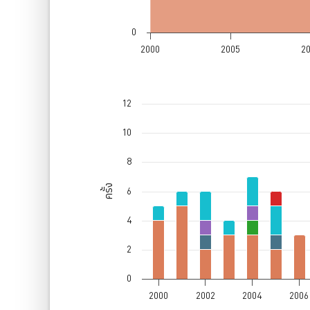
0
2000
2005
2
End of interactive chart.
ประเทศไทย
12
Bar chart with 7 data series.
The chart has 1 X axis displaying values. Dat
10
The chart has 1 Y axis displaying ครั้ง. Data ran
8
ครั้ง
6
4
2
0
2000
2002
2004
2006