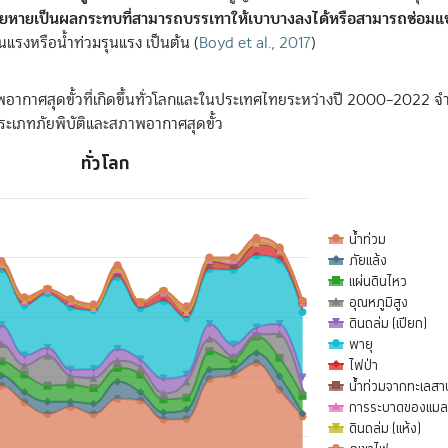
ียหายเป็นผลกระทบที่สามารถบรรเทาให้เบาบางลงได้หรือสามารถซ่อมแ
นแรงหรือน้ำท่วมรุนแรง เป็นต้น
(
Boyd et al., 2017
)
พอากาศสุดขั้วที่เกิดขึ้นทั่วโลกและในประเทศไทยระหว่างปี 2000–2022
ระเภทภัยพิบัติและสภาพอากาศสุดขั้ว
ทั่วโลก
a ranges from 2000 to 2023.
น้ำท่วม
nges from 127 to 433.
ภัยแล้ง
แผ่นดินไหว
อุณหภูมิสูง
ดินถล่ม (เปียก)
พายุ
ไฟป่า
น้ำท่วมจากทะเลสา
การระบาดของแมล
ดินถล่ม (แห้ง)