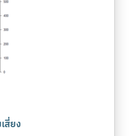
สี่ยง