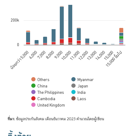
Bar chart with 9 data series.
The chart has 1 X axis displaying categories.
200k
The chart has 1 Y axis displaying values. Data ranges from 0 to 3307
0
6,000
9,000
12,000
15,000
น้อยกว่า 5,000
8,000
11,000
14,000
7,000
10,000
13,000
15,000 ขึ้นไป
Others
Myanmar
China
Japan
The Philippines
India
Cambodia
Laos
United Kingdom
End of interactive chart.
ที่มา
: ข้อมูลประกันสังคม เดือนธันวาคม 2023 คำนวณโดยผู้เขียน