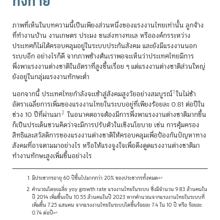
ทิ้งท้าย
ภาพที่เห็นในบทความนี้เป็นเพียงส่วนหนึ่งของแรงงานไทยเท่านั้น ลูกจ้าง
ที่ทำงานบ้าน งานเกษตร ประมง ขนส่งทางทะเล หรือองค์กรระหว่าง
ประเทศก็ไม่ได้ครอบคลุมอยู่ในระบบประกันสังคม และยังมีแรงงานนอก
ระบบอีก อย่างไรก็ดี จากภาพข้างต้นเราพอจะเห็นว่าประเทศไทยมีการ
พึ่งพาแรงงานต่างชาติในอัตราที่สูงขึ้นเรื่อย ๆ แต่แรงงานต่างชาติส่วนใหญ่
ยังอยู่ในกลุ่มแรงงานทักษะต่ำ
1
นอกจากนี้ ประเทศไทยกำลังจะเข้าสู่สังคมสูงวัยอย่างสมบูรณ์
ในไม่ช้า
อัตราเฉลี่ยการเพิ่มของแรงงานไทยในระบบอยู่ที่เพียงร้อยละ 0.81 ต่อปีใน
2
ช่วง 10 ปีที่ผ่านมา
ในอนาคตอาจต้องมีการพึ่งพาแรงงานต่างชาติมากขึ้น
ก็เป็นประเด็นชวนคิดว่าจะมีการปรับตัวในเชิงนโยบาย เช่น การคุ้มครอง
สิทธิและสวัสดิการของแรงงานต่างชาติให้ครอบคลุมเพื่อป้องกันปัญหาทาง
สังคมที่อาจตามมาอย่างไร หรือให้แรงจูงใจเพื่อดึงดูดแรงงานต่างชาติมา
ทำงานทักษะสูงเพิ่มขึ้นอย่างไร
มีประชากรอายุ 60 ปีขึ้นไปมากกว่า 20% ของประชากรทั้งหมด
↩
คำนวณโดยเฉลี่ย yoy growth rate แรงงานไทยในระบบ ซึ่งมีจำนวน 9.83 ล้านคนใน
ปี 2014 เพิ่มขึ้นเป็น 10.55 ล้านคนในปี 2023 หากคำนวณจากแรงงานไทยในระบบที่
เพิ่มขึ้น 7.25 แสนคน จากแรงงานไทยในระบบโตขึ้นร้อยละ 7.4 ใน 10 ปี หรือ ร้อยละ
0.74 ต่อปี
↩