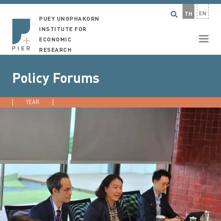
EN
TH
PUEY UNGPHAKORN
INSTITUTE FOR
ECONOMIC
RESEARCH
Policy Forums
YEAR
2026
2025
2022
2021
...