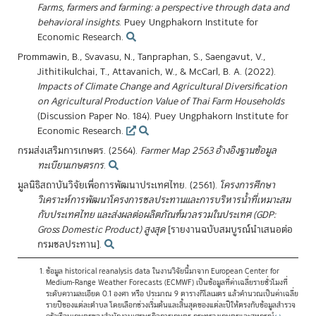
Farms, farmers and farming: a perspective through data and
behavioral insights
. Puey Ungphakorn Institute for
Economic Research.
Prommawin, B., Svavasu, N., Tanpraphan, S., Saengavut, V.,
Jithitikulchai, T., Attavanich, W., & McCarl, B. A. (2022).
Impacts of Climate Change and Agricultural Diversification
on Agricultural Production Value of Thai Farm Households
(Discussion Paper No. 184). Puey Ungphakorn Institute for
Economic Research.
กรมส่งเสริมการเกษตร. (2564).
Farmer Map 2563 อ้างอิงฐานข้อมูล
ทะเบียนเกษตรกร
.
มูลนิธิสถาบันวิจัยเพื่อการพัฒนาประเทศไทย. (2561).
โครงการศึกษา
วิเคราะห์การพัฒนาโครงการชลประทานและการบริหารน้ำที่เหมาะสม
กับประเทศไทย และส่งผลต่อผลิตภัณฑ์มวลรวมในประเทศ (GDP:
Gross Domestic Product) สูงสุด
[รายงานฉบับสมบูรณ์นำเสนอต่อ
กรมชลประทาน].
ข้อมูล historical reanalysis data ในงานวิจัยนี้มาจาก European Center for
Medium-Range Weather Forecasts (ECMWF) เป็นข้อมูลที่ค่าเฉลี่ยรายชั่วโมงที่
ระดับความละเอียด 0.1 องศา หรือ ประมาณ 9 ตารางกิโลเมตร แล้วคำนวณเป็นค่าเฉลี่ย
รายปีของแต่ละตำบล โดยเลือกช่วงเริ่มต้นและสิ้นสุดของแต่ละปีให้ตรงกับข้อมูลสำรวจ