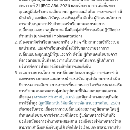
ศตวรรษที่ 21 (IPCC AR6, 2021) และเนื่องจากการเพิ่มขึ้นของ
อุณหภูมิได้สร้างความเสียหายต่อมูลค่าผลผลิตในภาคเกษตรอย่างมี
นัยสำคัญ และมีแนวโน้มรุนแรงเพิ่มสูงขึ้น ดังนั้น ผู้กำหนดนโยบาย
ควรสนับสนุนการปรับตัวของครัวเรือนเกษตรกรต่อการ
เปลี่ยนแปลงสภาพภูมิอากาศ ซึ่งต้องมุ่งไปที่การลงมือปฏิบัติอย่าง
ถ้วนหน้า (universal implementation)
เนื่องจากมีครัวเรือนเกษตรกรถึง 3 ใน 4 ที่ไม่สามารถเข้าถึงระบบ
ชลประทาน และครัวเรือนเหล่านี้จะได้รับผลกระทบจากการ
เปลี่ยนแปลงอุณหภูมิที่รุนแรงกว่า ดังนั้น ผู้กำหนดนโยบายควร
พิจารณาขยายพื้นที่ชลประทานในประเทศไทยควบคู่ไปกับการ
บริหารจัดการน้ำอย่างมีประสิทธิภาพและยั่งยืน
คณะกรรมการนโยบายการเปลี่ยนแปลงสภาพภูมิอากาศแห่งชาติ
และกระทรวงเกษตรและสหกรณ์ ควรสนับสนุนให้เกษตรกรดำเนิน
กิจกรรมการผลิตทางการเกษตรที่หลากหลาย โดยพิจารณาส่งเสริม
การทำเกษตรผสมผสานมุ่งเน้นรูปแบบที่ให้ผลตอบแทนต่อความ
เสี่ยงสูง
(
Attavanich et al., 2019
)
และมีมูลค่าทางเศรษฐกิจต่อ
การใช้น้ำสูง
(
มูลนิธิสถาบันวิจัยเพื่อการพัฒนาประเทศไทย, 2561
)
เพื่อรองรับความเสี่ยงจากการเปลี่ยนแปลงสภาพภูมิอากาศ โดยผู้
กำหนดนโยบายควรเร่งรณรงค์ให้ความรู้แก่เกษตรกรให้เห็นถึง
ประโยชน์ของการทำเกษตรผสมผสาน รวมถึงช่วยให้เกษตรกรไทย
สามารถเข้าถึงแหล่งเงินทุนได้ เพื่อให้ครัวเรือนเกษตรสามารถปรับ