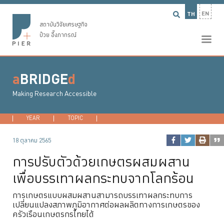
EN
TH
สถาบันวิจัยเศรษฐกิจ
ป๋วย อึ๊งภากรณ์
a
BRIDGE
d
Making Research Accessible
YEAR
2026
TOPIC
2025
DEVELOPMENT ECONOMICS
2024
2023
...
MACROECONO
18 ตุลาคม 2565
การปรับตัวด้วยเกษตรผสมผสาน
เพื่อบรรเทาผลกระทบจากโลกร้อน
การเกษตรแบบผสมผสานสามารถบรรเทาผลกระทบการ
เปลี่ยนแปลงสภาพภูมิอากาศต่อผลผลิตทางการเกษตรของ
ครัวเรือนเกษตรกรไทยได้