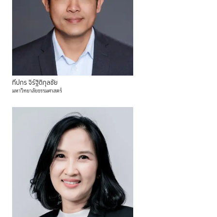
ทีปกร
จิร์ฐิติกุลชัย
มหาวิทยาลัยธรรมศาสตร์