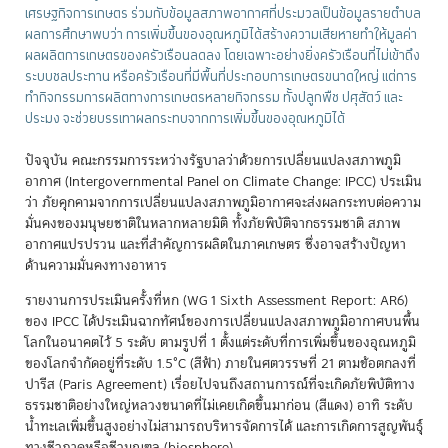
เศรษฐกิจการเกษตร ร่วมกับข้อมูลสภาพอากาศที่ประมวลเป็นข้อมูลรายตำบล
ผลการศึกษาพบว่า การเพิ่มขึ้นของอุณหภูมิได้สร้างความเสียหายทำให้มูลค่า
ผลผลิตการเกษตรของครัวเรือนลดลง โดยเฉพาะอย่างยิ่งครัวเรือนที่ไม่เข้าถึง
ระบบชลประทาน หรือครัวเรือนที่มีพื้นที่ประกอบการเกษตรขนาดใหญ่ แต่การ
ทำกิจกรรมการผลิตทางการเกษตรหลายกิจกรรม ทั้งปลูกพืช ปศุสัตว์ และ
ประมง จะช่วยบรรเทาผลกระทบจากการเพิ่มขึ้นของอุณหภูมิได้
ปัจจุบัน คณะกรรมการระหว่างรัฐบาลว่าด้วยการเปลี่ยนแปลงสภาพภูมิ
อากาศ (Intergovernmental Panel on Climate Change: IPCC) ประเมิน
ว่า ภัยคุกคามจากการเปลี่ยนแปลงสภาพภูมิอากาศจะส่งผลกระทบต่อความ
มั่นคงของมนุษยชาติในหลากหลายมิติ ทั้งภัยพิบัติจากธรรมชาติ สภาพ
อากาศแปรปรวน และที่สำคัญการผลิตในภาคเกษตร ซึ่งอาจสร้างปัญหา
ด้านความมั่นคงทางอาหาร
รายงานการประเมินครั้งที่หก (WG 1 Sixth Assessment Report: AR6)
ของ IPCC ได้ประเมินฉากทัศน์ของการเปลี่ยนแปลงสภาพภูมิอากาศบนพื้น
โลกในอนาคตไว้ 5 ระดับ ตามรูปที่ 1 ตั้งแต่ระดับที่การเพิ่มขึ้นของอุณหภูมิ
ของโลกจำกัดอยู่ที่ระดับ 1.5°C (สีฟ้า) ภายในศตวรรษที่ 21 ตามข้อตกลงที่
ปารีส (Paris Agreement) เรื่อยไปจนถึงสถานการณ์ที่จะเกิดภัยพิบัติทาง
ธรรมชาติอย่างใหญ่หลวงขนาดที่ไม่เคยเกิดขึ้นมาก่อน (สีแดง) อาทิ ระดับ
น้ำทะเลเพิ่มขึ้นสูงอย่างไม่สามารถบริหารจัดการได้ และการเกิดการสูญพันธุ์
ทางชีวภาคหรือชีวมณฑล (biosphere)