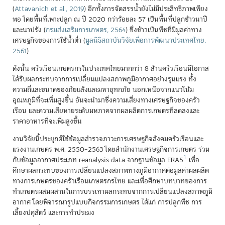
(
Attavanich et al., 2019
)
อีกทั้งการจัดสรรน้ำยังไม่มีประสิทธิภาพเพียง
พอ โดยพื้นที่เพาะปลูก ณ ปี 2020 กว่าร้อยละ 57 เป็นพื้นที่ปลูกข้าวนาปี
และนาปรัง
(
กรมส่งเสริมการเกษตร, 2564
)
ซึ่งข้าวเป็นพืชที่มีมูลค่าทาง
เศรษฐกิจของการใช้น้ำต่ำ
(
มูลนิธิสถาบันวิจัยเพื่อการพัฒนาประเทศไทย,
2561
)
ดังนั้น ครัวเรือนเกษตรกรในประเทศไทยมากกว่า 8 ล้านครัวเรือนมีโอกาส
ได้รับผลกระทบจากการเปลี่ยนแปลงสภาพภูมิอากาศอย่างรุนแรง ทั้ง
ความถี่และขนาดของภัยแล้งและมหาอุทกภัย นอกเหนือจากแนวโน้ม
อุณหภูมิที่จะเพิ่มสูงขึ้น อันจะนำมาซึ่งความเสี่ยงทางเศรษฐกิจของครัว
เรือน และความเสียหายระดับมหภาคจากผลผลิตการเกษตรที่ลดลงและ
ราคาอาหารที่จะเพิ่มสูงขึ้น
งานวิจัยนี้ประยุกต์ใช้ข้อมูลสำรวจภาวะการเศรษฐกิจสังคมครัวเรือนและ
แรงงานเกษตร พ.ศ. 2550–2563 โดยสำนักงานเศรษฐกิจการเกษตร ร่วม
1
กับข้อมูลอากาศประเภท reanalysis data จากฐานข้อมูล ERA5
เพื่อ
ศึกษาผลกระทบของการเปลี่ยนแปลงสภาพทางภูมิอากาศต่อมูลค่าผลผลิต
ทางการเกษตรของครัวเรือนเกษตรกรไทย และเพื่อศึกษาบทบาทของการ
ทำเกษตรผสมผสานในการบรรเทาผลกระทบจากการเปลี่ยนแปลงสภาพภูมิ
อากาศ โดยพิจารณารูปแบบกิจกรรมการเกษตร ได้แก่ การปลูกพืช การ
เลี้ยงปศุสัตว์ และการทำประมง