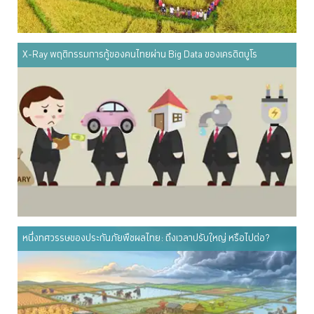
X-Ray พฤติกรรมการกู้ของคนไทยผ่าน Big Data ของเครดิตบูโร
หนึ่งทศวรรษของประกันภัยพืชผลไทย: ถึงเวลาปรับใหญ่ หรือไปต่อ?