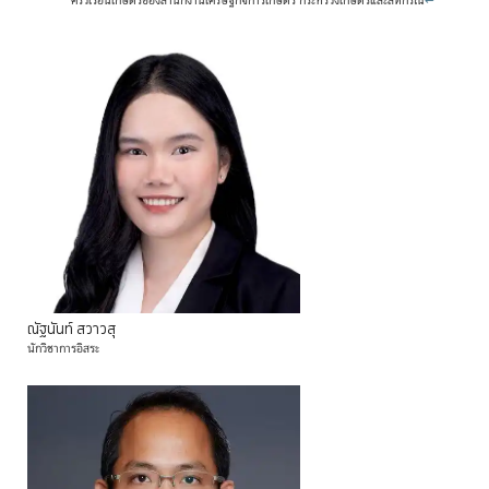
ครัวเรือนเกษตรของสำนักงานเศรษฐกิจการเกษตร กระทรวงเกษตรและสหกรณ์
↩
ณัฐนันท์
สวาวสุ
นักวิชาการอิสระ