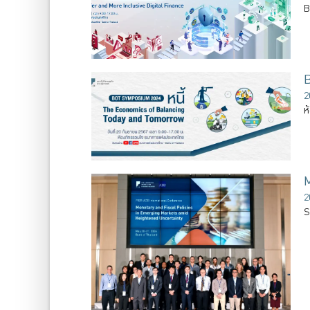
B
2
ห
M
2
S