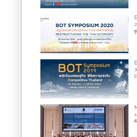
2
ศ
3
C
6
ห