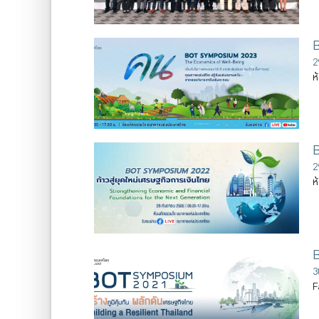
2
ห
B
2
ห
B
3
F