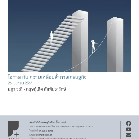
โอกาส กับ ความเหลื่อมล้ำทางเศรษฐกิจ
26 เมษายน 2564
นฎา วะสี
กฤษฎ์เลิศ สัมพันธารักษ์
สถาบันวิจัยเศรษฐกิจ
ป๋วย อึ๊งภากรณ์
273 ถนนสามเสน
แขวงวัดสามพระยา
เขตพระนคร
กรุงเทพฯ 10200
0-2283-6066
โทรศัพท์
:
pier@bot.or.th
Email: