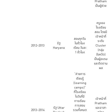
Pratham
เป็นผู้ช่วย
ครูของ
โรงเรียน
สอน โดยมี
เจ้าหน้าที่
สอนทุกวัน
ระดับ
รัฐ
ในชั่วโมง
2012–2013
Cluster
Haryana
เรียน วันละ
(กลุ่ม
1 ชั่วโมง
จังหวัด)
เป็นผู้อบรม
และติดตาม
ผล
“ค่ายการ
เรียนรู้
(learning
camps)”
ที่โรงเรียน
ในวันที่มี
เจ้าหน้าที่
การเรียน
Pratham
การสอน
รัฐ Uttar
และอาสา
2013–2014
รวมทั้งหมด