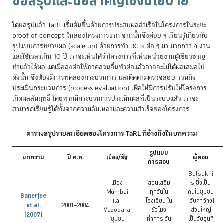
ข้อสรุปและนัยสำคัญเชิงนโยบาย
โดยสรุปแล้ว TaRL เริ่มต้นขึ้นด้วยการประสบผลสำเร็จในโครงการในระยะ
proof of concept ในสองโครงการแรก จากนั้นจึงค่อย ๆ เรียนรู้เกี่ยวกับ
รูปแบบการขยายผล (scale up) ด้วยการทำ RCTs ต่อ ๆ มา มากกว่า 4 งาน
และใช้เวลาเกิน 10 ปี เราจะเห็นได้ว่าโครงการที่เห็นหน่วยงานผู้เชี่ยวชาญ
ทำแล้วได้ผล แต่เมื่อส่งต่อให้ภาคส่วนอื่นทำต่อแล้วอาจจะไม่ได้ผลเสมอไป
ดังนั้น จึงต้องมีการทดลองกระบวนการ และติดตามตรวจสอบ รวมถึง
ประเมินกระบวนการ (process evaluation) เพื่อให้มีการปรับให้โครงการ
เกิดผลสัมฤทธิ์ โดยหากมีกระบวนการประเมินผลที่เป็นระบบแล้ว เราจะ
สามารถเรียนรู้ได้ทั้งจากความล้มเหลวและความสำเร็จของโครงการ
ตารางสรุปรายละเอียดของโครงการ TaRL ที่อ้างถึงในบทความ
รูปแบบ
บทความ
ปี ค.ศ.
เมือง/รัฐ
ผู้สอน
การสอน
Balsakhi
เมือง
สอนเสริม
s ซึ่งเป็น
Mumbai
ทุกวันใน
คนในชุมชน
Banerjee
และ
โรงเรียน ใน
(รับค่าจ้าง)
et al.
2001–2004
Vadodara
ชั่วโมง
ส่วนใหญ่
(2007)
(ชุมชน
ทำการ วัน
เป็นวัยรุ่นที่