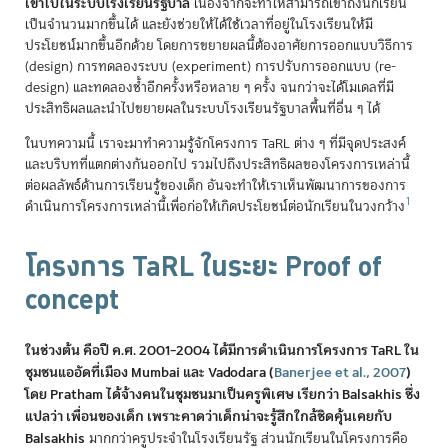
เข้าไปในระบบโรงเรียนรัฐบาล
เนื่องจากจะทำให้สามารถเข้าถึงนักเรียน
เป็นจำนวนมากขึ้นได้ และยังช่วยให้ได้ใช้เวลาที่อยู่ในโรงเรียนให้มี
ประโยชน์มากขึ้นอีกด้วย โดยการขยายผลนี้ต้องอาศัยการออกแบบวิธีการ
(design) การทดลองระบบ (experiment) การปรับการออกแบบ (re-
design) และทดลองซ้ำอีกครั้งหรือหลาย ๆ ครั้ง จนกว่าจะได้โมเดลที่มี
ประสิทธิผลและนำไปขยายผลในระบบโรงเรียนรัฐบาลพื้นที่อื่น ๆ ได้
ในบทความนี้ เราจะมาทำความรู้จักโครงการ TaRL ต่าง ๆ ที่มีจุดประสงค์
และบริบทที่แตกต่างกันออกไป รวมไปถึงประสิทธิผลของโครงการเหล่านี้
ต่อผลลัพธ์ด้านการเรียนรู้ของเด็ก อันจะทำให้เราเห็นพัฒนาการของการ
1
ดำเนินการโครงการเหล่านี้เพื่อก่อให้เกิดประโยชน์ต่อนักเรียนในวงกว้าง
โครงการ TaRL ในระยะ Proof of
concept
ในช่วงต้น คือปี ค.ศ. 2001–2004 ได้มีการดำเนินการโครงการ TaRL ใน
ชุมชนแออัดที่เมือง Mumbai และ Vadodara
(
Banerjee et al., 2007
)
โดย Pratham ได้จ้างคนในชุมชนมาเป็นครูพิเศษ เรียกว่า Balsakhis ซึ่ง
แปลว่า เพื่อนของเด็ก เพราะคาดว่าเด็กน่าจะรู้สึกใกล้ชิดคุ้นเคยกับ
Balsakhis
มากกว่าครูประจำในโรงเรียนรัฐ ส่วนนักเรียนในโครงการคือ