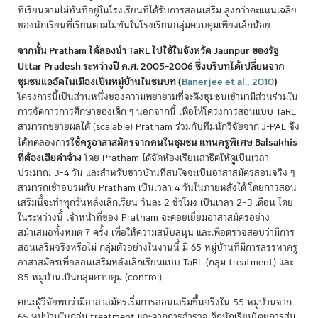
ที่เรียนตามไม่ทันที่อยู่ในโรงเรียนที่ได้รับการสอนเสริม สูงกว่าคะแนนเฉลี่ย
ของนักเรียนที่เรียนตามไม่ทันในโรงเรียนกลุ่มควบคุมเพียงเล็กน้อย
จากนั้น Pratham ได้ลองนำ TaRL ไปใช้ในจังหวัด Jaunpur ของรัฐ
Uttar Pradesh ระหว่างปี ค.ศ. 2005–2006 ซึ่งบริบทได้เปลี่ยนจาก
ชุมชนแออัดในเมืองเป็นหมู่บ้านในชนบท
(
Banerjee et al., 2010
)
โครงการนี้เป็นส่วนหนึ่งของความพยายามที่จะดึงชุมชนเข้ามามีส่วนร่วมใน
การจัดการการศึกษาของเด็ก ๆ นอกจากนี้ เพื่อให้โครงการสอนแบบ TaRL
สามารถขยายผลได้ (scalable) Pratham ร่วมกับทีมนักวิจัยจาก J-PAL จึง
ใช้ครูอาสาสมัครจากคนในชุมชน แทนครูพิเศษ Balsakhis
ได้ทดลองการ
ที่ต้องเสียค่าจ้าง
โดย Pratham ได้จัดห้องเรียนสาธิตให้ดูเป็นเวลา
ประมาณ 3–4 วัน และสำหรับชาวบ้านที่สนใจจะเป็นอาสาสมัครสอนจริง ๆ
สามารถเข้าอบรมกับ Pratham เป็นเวลา 4 วันในภายหลังได้ โดยการสอน
เสริมนี้จะทำทุกวันหลังเลิกเรียน วันละ 2 ชั่วโมง เป็นเวลา 2–3 เดือน โดย
ในระหว่างนี้ เจ้าหน้าที่ของ Pratham จะคอยเยี่ยมอาสาสมัครอย่าง
สม่ำเสมอทั้งหมด 7 ครั้ง เพื่อให้ความสนับสนุน และเพื่อตรวจสอบว่ามีการ
สอนเสริมจริงหรือไม่ กลุ่มตัวอย่างในงานนี้ มี 65 หมู่บ้านที่มีการสรรหาครู
อาสาสมัครเพื่อสอนเสริมหลังเลิกเรียนแบบ TaRL (กลุ่ม treatment) และ
85 หมู่บ้านเป็นกลุ่มควบคุม (control)
คณะผู้วิจัยพบว่ามีอาสาสมัครเริ่มการสอนเสริมขึ้นจริงใน 55 หมู่บ้านจาก
65 หมู่บ้านในกลุ่ม treatment และจากการสำรวจเด็กนักเรียนโดยการสุ่ม