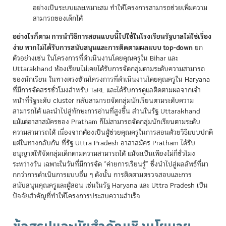
อย่างเป็นระบบและเหมาะสม ทำให้โครงการสามารถช่วยเพิ่มความ
สามารถของเด็กได้
อย่างไรก็ตาม การนำวิธีการสอนแบบนี้ไปใช้ในโรงเรียนรัฐบาลไม่ใช่เรื่อง
ง่าย หากไม่ได้รับการสนับสนุนและการติดตามผลแบบ top-down
ยก
ตัวอย่างเช่น ในโครงการที่ดำเนินงานโดยคุณครูใน Bihar และ
Uttarakhand ห้องเรียนไม่เคยได้รับการจัดกลุ่มตามระดับความสามารถ
ของนักเรียน ในทางตรงข้ามโครงการที่ดำเนินงานโดยคุณครูใน Haryana
ที่มีการจัดสรรชั่วโมงสำหรับ TaRL และได้รับการดูแลติดตามผลจากเจ้า
หน้าที่รัฐระดับ cluster กลับสามารถจัดกลุ่มนักเรียนตามระดับความ
สามารถได้ และนำไปสู่ทักษะการอ่านที่สูงขึ้น ส่วนในรัฐ Uttarakhand
แม้แต่อาสาสมัครของ Pratham ก็ไม่สามารถจัดกลุ่มนักเรียนตามระดับ
ความสามารถได้ เนื่องจากต้องเป็นผู้ช่วยคุณครูในการสอนด้วยวิธีแบบปกติ
แต่ในทางกลับกัน ที่รัฐ Uttra Pradesh อาสาสมัคร Pratham ได้รับ
อนุญาตให้จัดกลุ่มเด็กตามความสามารถได้ แม้จะเป็นเพียงไม่กี่ชั่วโมง
ระหว่างวัน เฉพาะในวันที่มีการจัด “ค่ายการเรียนรู้” ซึ่งนำไปสู่ผลลัพธ์ที่มา
กกว่าการดำเนินการแบบอื่น ๆ ดังนั้น การติดตามตรวจสอบและการ
สนับสนุนคุณครูและผู้สอน เช่นในรัฐ Haryana และ Uttra Pradesh เป็น
ปัจจัยสำคัญที่ทำให้โครงการประสบความสำเร็จ