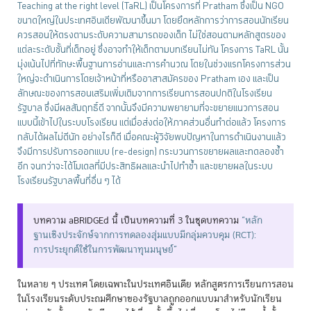
Teaching at the right level (TaRL) เป็นโครงการที่ Pratham ซึ่งเป็น NGO
ขนาดใหญ่ในประเทศอินเดียพัฒนาขึ้นมา โดยยึดหลักการว่าการสอนนักเรียน
ควรสอนให้ตรงตามระดับความสามารถของเด็ก ไม่ใช่สอนตามหลักสูตรของ
แต่ละระดับชั้นที่เด็กอยู่ ซึ่งอาจทำให้เด็กตามบทเรียนไม่ทัน โครงการ TaRL นั้น
มุ่งเน้นไปที่ทักษะพื้นฐานการอ่านและการคำนวณ โดยในช่วงแรกโครงการส่วน
ใหญ่จะดำเนินการโดยเจ้าหน้าที่หรืออาสาสมัครของ Pratham เอง และเป็น
ลักษณะของการสอนเสริมเพิ่มเติมจากการเรียนการสอนปกติในโรงเรียน
รัฐบาล ซึ่งมีผลสัมฤทธิ์ดี จากนั้นจึงมีความพยายามที่จะขยายแนวการสอน
แบบนี้เข้าไปในระบบโรงเรียน แต่เมื่อส่งต่อให้ภาคส่วนอื่นทำต่อแล้ว โครงการ
กลับได้ผลไม่ดีนัก อย่างไรก็ดี เมื่อคณะผู้วิจัยพบปัญหาในการดำเนินงานแล้ว
จึงมีการปรับการออกแบบ (re-design) กระบวนการขยายผลและทดลองซ้ำ
อีก จนกว่าจะได้โมเดลที่มีประสิทธิผลและนำไปทำซ้ำ และขยายผลในระบบ
โรงเรียนรัฐบาลพื้นที่อื่น ๆ ได้
บทความ aBRIDGEd นี้ เป็นบทความที่ 3 ในชุดบทความ
“หลัก
ฐานเชิงประจักษ์จากการทดลองสุ่มแบบมีกลุ่มควบคุม (RCT):
การประยุกต์ใช้ในการพัฒนาทุนมนุษย์”
ในหลาย ๆ ประเทศ โดยเฉพาะในประเทศอินเดีย หลักสูตรการเรียนการสอน
ในโรงเรียนระดับประถมศึกษาของรัฐบาลถูกออกแบบมาสำหรับนักเรียน