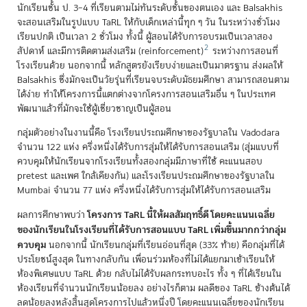
นักเรียนชั้น ป. 3–4 ที่เรียนตามไม่ทันระดับชั้นของตนเอง และ Balsakhis
จะสอนเสริมในรูปแบบ TaRL ให้กับเด็กเหล่านี้ทุก ๆ วัน ในระหว่างชั่วโมง
เรียนปกติ เป็นเวลา 2 ชั่วโมง ทั้งนี้ ผู้สอนได้รับการอบรมเป็นเวลาสอง
2
สัปดาห์ และมีการติดตามส่งเสริม (reinforcement)
ระหว่างการสอนที่
โรงเรียนด้วย นอกจากนี้ หลักสูตรยังเรียบง่ายและเป็นมาตรฐาน ส่งผลให้
Balsakhis ซึ่งมักจะเป็นวัยรุ่นที่เรียนจบระดับมัธยมศึกษา สามารถสอนตาม
ได้ง่าย ทำให้โครงการนี้แตกต่างจากโครงการสอนเสริมอื่น ๆ ในประเทศ
พัฒนาแล้วที่มักจะใช้ผู้เชี่ยวชาญเป็นผู้สอน
กลุ่มตัวอย่างในงานนี้คือ โรงเรียนประถมศึกษาของรัฐบาลใน Vadodara
จำนวน 122 แห่ง ครึ่งหนึ่งได้รับการสุ่มให้ได้รับการสอนเสริม (สุ่มแบบที่
ควบคุมให้นักเรียนจากโรงเรียนทั้งสองกลุ่มมีภาษาที่ใช้ คะแนนสอบ
pretest และเพศ ใกล้เคียงกัน) และโรงเรียนประถมศึกษาของรัฐบาลใน
Mumbai จำนวน 77 แห่ง ครึ่งหนึ่งได้รับการสุ่มให้ได้รับการสอนเสริม
โครงการ TaRL นี้ให้ผลสัมฤทธิ์ดี โดยคะแนนเฉลี่ย
ผลการศึกษาพบว่า
ของนักเรียนในโรงเรียนที่ได้รับการสอนแบบ TaRL เพิ่มขึ้นมากกว่ากลุ่ม
ควบคุม
นอกจากนี้ นักเรียนกลุ่มที่เรียนอ่อนที่สุด (33% ท้าย) คือกลุ่มที่ได้
ประโยชน์สูงสุด ในทางกลับกัน เพื่อนร่วมห้องที่ไม่ได้แยกมาเข้าเรียนให้
ห้องพิเศษแบบ TaRL ด้วย กลับไม่ได้รับผลกระทบอะไร ทั้ง ๆ ที่ได้เรียนใน
ห้องเรียนที่จำนวนนักเรียนน้อยลง อย่างไรก็ตาม ผลดีของ TaRL ข้างต้นได้
ลดน้อยลงหลังสิ้นสุดโครงการไปแล้วหนึ่งปี โดยคะแนนเฉลี่ยของนักเรียน