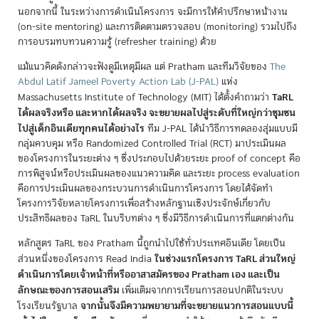
นอกจากนี้ ในระหว่างการดำเนินโครงการ จะมีการให้คำปรึกษาหน้างาน
(on-site mentoring) และการติดตามตรวจสอบ (monitoring) รวมไปถึง
การอบรมทบทวนความรู้ (refresher training) ด้วย
แม้แนวคิดดังกล่าวจะฟังดูมีเหตุมีผล แต่ Pratham และทีมวิจัยของ
The
Abdul Latif Jameel Poverty Action Lab (J-PAL)
แห่ง
TaRL
Massachusetts Institute of Technology (MIT) ได้ตั้งคำถามว่า
ได้ผลจริงหรือ และหากได้ผลจริง จะขยายผลไปสู่ระดับที่ใหญ่กว่าชุมชน
ไปสู่เด็กอินเดียทุกคนได้อย่างไร
ทีม J-PAL ได้นำวิธีการทดลองสุ่มแบบมี
กลุ่มควบคุม หรือ Randomized Controlled Trial (RCT) มาประเมินผล
ของโครงการในระยะต่าง ๆ ซึ่งประกอบไปด้วยระยะ proof of concept คือ
การพิสูจน์หรือประเมินผลของแนวความคิด และระยะ process evaluation
คือการประเมินผลของกระบวนการดำเนินการโครงการ โดยได้จัดทำ
โครงการวิจัยหลายโครงการเพื่อสร้างหลักฐานเชิงประจักษ์เกี่ยวกับ
ประสิทธิผลของ TaRL ในบริบทต่าง ๆ ซึ่งมีวิธีการดำเนินการที่แตกต่างกัน
หลักสูตร TaRL ของ Pratham นี้ถูกนำไปใช้ทั่วประเทศอินเดีย โดยเป็น
ในช่วงแรกโครงการ TaRL ส่วนใหญ่
ส่วนหนึ่งของโครงการ Read India
ดำเนินการโดยเจ้าหน้าที่หรืออาสาสมัครของ Pratham เอง และเป็น
ลักษณะของการสอนเสริม
เพิ่มเติมจากการเรียนการสอนปกติในระบบ
จากนั้นจึงมีความพยายามที่จะขยายแนวการสอนแบบนี้
โรงเรียนรัฐบาล