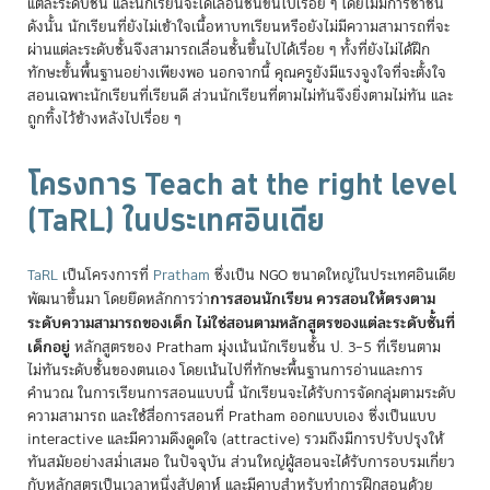
แต่ละระดับชั้น และนักเรียนจะได้เลื่อนชั้นขึ้นไปเรื่อย ๆ โดยไม่มีการซ้ำชั้น
ดังนั้น นักเรียนที่ยังไม่เข้าใจเนื้อหาบทเรียนหรือยังไม่มีความสามารถที่จะ
ผ่านแต่ละระดับชั้นจึงสามารถเลื่อนชั้นขึ้นไปได้เรื่อย ๆ ทั้งที่ยังไม่ได้ฝึก
ทักษะขั้นพื้นฐานอย่างเพียงพอ นอกจากนี้ คุณครูยังมีแรงจูงใจที่จะตั้งใจ
สอนเฉพาะนักเรียนที่เรียนดี ส่วนนักเรียนที่ตามไม่ทันจึงยิ่งตามไม่ทัน และ
ถูกทิ้งไว้ข้างหลังไปเรื่อย ๆ
โครงการ Teach at the right level
(TaRL) ในประเทศอินเดีย
TaRL
เป็นโครงการที่
Pratham
ซึ่งเป็น NGO ขนาดใหญ่ในประเทศอินเดีย
การสอนนักเรียน ควรสอนให้ตรงตาม
พัฒนาขึ้นมา โดยยึดหลักการว่า
ระดับความสามารถของเด็ก ไม่ใช่สอนตามหลักสูตรของแต่ละระดับชั้นที่
เด็กอยู่
หลักสูตรของ Pratham มุ่งเน้นนักเรียนชั้น ป. 3–5 ที่เรียนตาม
ไม่ทันระดับชั้นของตนเอง โดยเน้นไปที่ทักษะพื้นฐานการอ่านและการ
คำนวณ ในการเรียนการสอนแบบนี้ นักเรียนจะได้รับการจัดกลุ่มตามระดับ
ความสามารถ และใช้สื่อการสอนที่ Pratham ออกแบบเอง ซึ่งเป็นแบบ
interactive และมีความดึงดูดใจ (attractive) รวมถึงมีการปรับปรุงให้
ทันสมัยอย่างสม่ำเสมอ ในปัจจุบัน ส่วนใหญ่ผู้สอนจะได้รับการอบรมเกี่ยว
กับหลักสูตรเป็นเวลาหนึ่งสัปดาห์ และมีคาบสำหรับทำการฝึกสอนด้วย