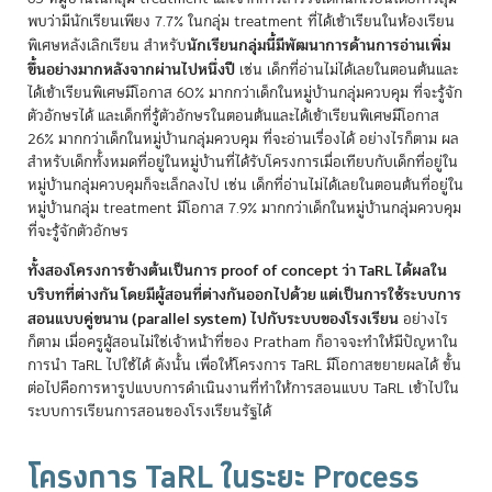
พบว่ามีนักเรียนเพียง 7.7% ในกลุ่ม treatment ที่ได้เข้าเรียนในห้องเรียน
นักเรียนกลุ่มนี้มีพัฒนาการด้านการอ่านเพิ่ม
พิเศษหลังเลิกเรียน สำหรับ
ขึ้นอย่างมากหลังจากผ่านไปหนึ่งปี
เช่น เด็กที่อ่านไม่ได้เลยในตอนต้นและ
ได้เข้าเรียนพิเศษมีโอกาส 60% มากกว่าเด็กในหมู่บ้านกลุ่มควบคุม ที่จะรู้จัก
ตัวอักษรได้ และเด็กที่รู้ตัวอักษรในตอนต้นและได้เข้าเรียนพิเศษมีโอกาส
26% มากกว่าเด็กในหมู่บ้านกลุ่มควบคุม ที่จะอ่านเรื่องได้ อย่างไรก็ตาม ผล
สำหรับเด็กทั้งหมดที่อยู่ในหมู่บ้านที่ได้รับโครงการเมื่อเทียบกับเด็กที่อยู่ใน
หมู่บ้านกลุ่มควบคุมก็จะเล็กลงไป เช่น เด็กที่อ่านไม่ได้เลยในตอนต้นที่อยู่ใน
หมู่บ้านกลุ่ม treatment มีโอกาส 7.9% มากกว่าเด็กในหมู่บ้านกลุ่มควบคุม
ที่จะรู้จักตัวอักษร
ทั้งสองโครงการข้างต้นเป็นการ proof of concept ว่า TaRL ได้ผลใน
บริบทที่ต่างกัน โดยมีผู้สอนที่ต่างกันออกไปด้วย แต่เป็นการใช้ระบบการ
สอนแบบคู่ขนาน (parallel system) ไปกับระบบของโรงเรียน
อย่างไร
ก็ตาม เมื่อครูผู้สอนไม่ใช่เจ้าหน้าที่ของ Pratham ก็อาจจะทำให้มีปัญหาใน
การนำ TaRL ไปใช้ได้ ดังนั้น เพื่อให้โครงการ TaRL มีโอกาสขยายผลได้ ขั้น
ต่อไปคือการหารูปแบบการดำเนินงานที่ทำให้การสอนแบบ TaRL เข้าไปใน
ระบบการเรียนการสอนของโรงเรียนรัฐได้
โครงการ TaRL ในระยะ Process