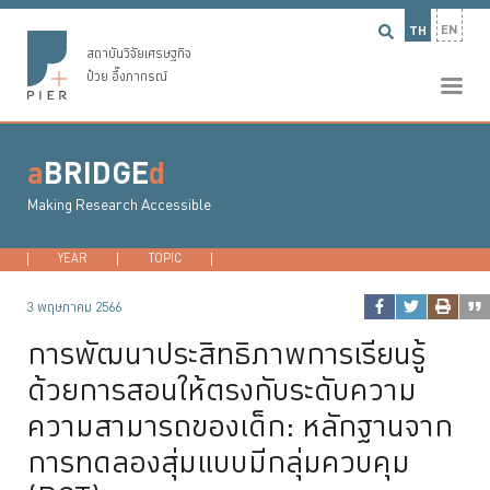
EN
TH
สถาบันวิจัยเศรษฐกิจ
ป๋วย อึ๊งภากรณ์
a
BRIDGE
d
Making Research Accessible
YEAR
2026
TOPIC
2025
DEVELOPMENT ECONOMICS
2024
2023
...
MACROECONO
3 พฤษภาคม 2566
การพัฒนาประสิทธิภาพการเรียนรู้
ด้วยการสอนให้ตรงกับระดับความ
ความสามารถของเด็ก: หลักฐานจาก
การทดลองสุ่มแบบมีกลุ่มควบคุม