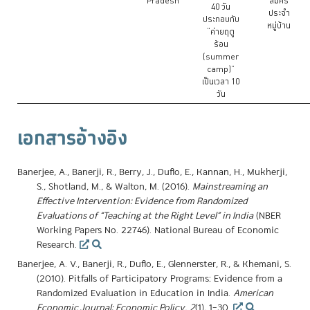
Pradesh
สมัคร
40 วัน
ประจำ
ประกอบกับ
หมู่บ้าน
“ค่ายฤดู
ร้อน
(summer
camp)”
เป็นเวลา 10
วัน
เอกสารอ้างอิง
Banerjee, A., Banerji, R., Berry, J., Duflo, E., Kannan, H., Mukherji,
S., Shotland, M., & Walton, M. (2016).
Mainstreaming an
Effective Intervention: Evidence from Randomized
Evaluations of “Teaching at the Right Level” in India
(NBER
Working Papers No. 22746). National Bureau of Economic
Research.
Banerjee, A. V., Banerji, R., Duflo, E., Glennerster, R., & Khemani, S.
(2010). Pitfalls of Participatory Programs: Evidence from a
Randomized Evaluation in Education in India.
American
Economic Journal: Economic Policy
,
2
(1), 1–30.