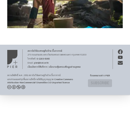
สถาบันวิจัยเศรษฐกิจ
ป๋วย อึ๊งภากรณ์
273 ถนนสามเสน
แขวงวัดสามพระยา
เขตพระนคร
กรุงเทพฯ 10200
0-2283-6066
โทรศัพท์
:
pier@bot.or.th
Email:
เงื่อนไขการให้บริการ
นโยบายคุ้มครองข้อมูลส่วนบุคคล
|
สงวนลิขสิทธิ์ พ.ศ.
2569
สถาบันวิจัยเศรษฐกิจ
ป๋วย อึ๊งภากรณ์
รับจดหมายข่าว PIER
Creative Commons
เอกสารเผยแพร่ทุกชิ้นสงวนสิทธิ์ภายใต้สัญญาอนุญาต
Attribution-NonCommercial-ShareAlike 3.0 Unported license
SUBSCRIBE