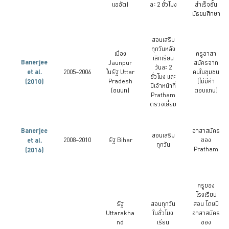
แออัด)
ละ 2 ชั่วโมง
สำเร็จชั้น
มัธยมศึกษา
สอนเสริม
ทุกวันหลัง
เมือง
ครูอาสา
เลิกเรียน
Banerjee
Jaunpur
สมัครจาก
วันละ 2
et al.
2005–2006
ในรัฐ Uttar
คนในชุมชน
ชั่วโมง และ
(2010)
Pradesh
(ไม่มีค่า
มีเจ้าหน้าที่
(ชนบท)
ตอบแทน)
Pratham
ตรวจเยี่ยม
Banerjee
อาสาสมัคร
สอนเสริม
et al.
2008–2010
รัฐ Bihar
ของ
ทุกวัน
Pratham
(2016)
ครูของ
โรงเรียน
รัฐ
สอนทุกวัน
สอน โดยมี
Uttarakha
ในชั่วโมง
อาสาสมัคร
nd
เรียน
ของ