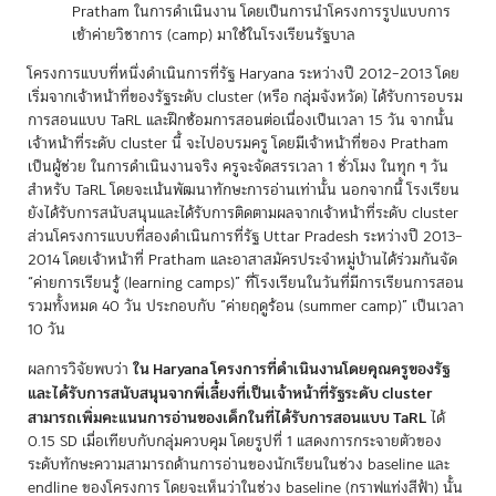
Pratham ในการดำเนินงาน โดยเป็นการนำโครงการรูปแบบการ
เข้าค่ายวิชาการ (camp) มาใช้ในโรงเรียนรัฐบาล
โครงการแบบที่หนึ่งดำเนินการที่รัฐ Haryana ระหว่างปี 2012–2013 โดย
เริ่มจากเจ้าหน้าที่ของรัฐระดับ cluster (หรือ กลุ่มจังหวัด) ได้รับการอบรม
การสอนแบบ TaRL และฝึกซ้อมการสอนต่อเนื่องเป็นเวลา 15 วัน จากนั้น
เจ้าหน้าที่ระดับ cluster นี้ จะไปอบรมครู โดยมีเจ้าหน้าที่ของ Pratham
เป็นผู้ช่วย ในการดำเนินงานจริง ครูจะจัดสรรเวลา 1 ชั่วโมง ในทุก ๆ วัน
สำหรับ TaRL โดยจะเน้นพัฒนาทักษะการอ่านเท่านั้น นอกจากนี้ โรงเรียน
ยังได้รับการสนับสนุนและได้รับการติดตามผลจากเจ้าหน้าที่ระดับ cluster
ส่วนโครงการแบบที่สองดำเนินการที่รัฐ Uttar Pradesh ระหว่างปี 2013–
2014 โดยเจ้าหน้าที่ Pratham และอาสาสมัครประจำหมู่บ้านได้ร่วมกันจัด
“ค่ายการเรียนรู้ (learning camps)” ที่โรงเรียนในวันที่มีการเรียนการสอน
รวมทั้งหมด 40 วัน ประกอบกับ “ค่ายฤดูร้อน (summer camp)” เป็นเวลา
10 วัน
ใน Haryana โครงการที่ดำเนินงานโดยคุณครูของรัฐ
ผลการวิจัยพบว่า
และได้รับการสนับสนุนจากพี่เลี้ยงที่เป็นเจ้าหน้าที่รัฐระดับ cluster
สามารถเพิ่มคะแนนการอ่านของเด็กในที่ได้รับการสอนแบบ TaRL
ได้
0.15 SD เมื่อเทียบกับกลุ่มควบคุม โดยรูปที่ 1 แสดงการกระจายตัวของ
ระดับทักษะความสามารถด้านการอ่านของนักเรียนในช่วง baseline และ
endline ของโครงการ โดยจะเห็นว่าในช่วง baseline (กราฟแท่งสีฟ้า) นั้น