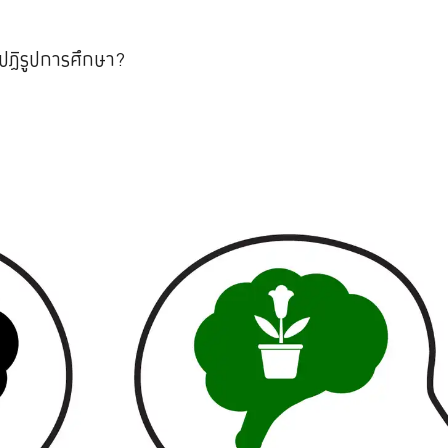
ปฏิรูปการศึกษา?