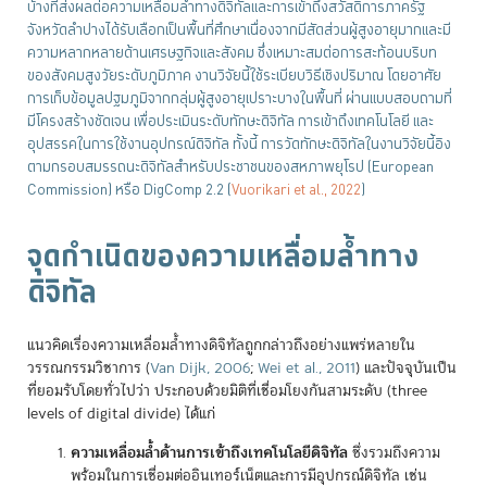
บ้างที่ส่งผลต่อความเหลื่อมล้ำทางดิจิทัลและการเข้าถึงสวัสดิการภาครัฐ
จังหวัดลำปางได้รับเลือกเป็นพื้นที่ศึกษาเนื่องจากมีสัดส่วนผู้สูงอายุมากและมี
ความหลากหลายด้านเศรษฐกิจและสังคม ซึ่งเหมาะสมต่อการสะท้อนบริบท
ของสังคมสูงวัยระดับภูมิภาค งานวิจัยนี้ใช้ระเบียบวิธีเชิงปริมาณ โดยอาศัย
การเก็บข้อมูลปฐมภูมิจากกลุ่มผู้สูงอายุเปราะบางในพื้นที่ ผ่านแบบสอบถามที่
มีโครงสร้างชัดเจน เพื่อประเมินระดับทักษะดิจิทัล การเข้าถึงเทคโนโลยี และ
อุปสรรคในการใช้งานอุปกรณ์ดิจิทัล ทั้งนี้ การวัดทักษะดิจิทัลในงานวิจัยนี้อิง
ตามกรอบสมรรถนะดิจิทัลสำหรับประชาชนของสหภาพยุโรป (European
Commission) หรือ DigComp 2.2
(
Vuorikari et al., 2022
)
จุดกำเนิดของความเหลื่อมล้ำทาง
ดิจิทัล
แนวคิดเรื่องความเหลื่อมล้ำทางดิจิทัลถูกกล่าวถึงอย่างแพร่หลายใน
วรรณกรรมวิชาการ
(
Van Dijk, 2006
;
Wei et al., 2011
)
และปัจจุบันเป็น
ที่ยอมรับโดยทั่วไปว่า ประกอบด้วยมิติที่เชื่อมโยงกันสามระดับ (three
levels of digital divide) ได้แก่
ความเหลื่อมล้ำด้านการเข้าถึงเทคโนโลยีดิจิทัล
ซึ่งรวมถึงความ
พร้อมในการเชื่อมต่ออินเทอร์เน็ตและการมีอุปกรณ์ดิจิทัล เช่น