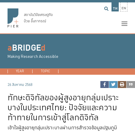
EN
TH
สถาบันวิจัยเศรษฐกิจ
ป๋วย อึ๊งภากรณ์
a
BRIDGE
d
Making Research Accessible
YEAR
2026
TOPIC
2025
DEVELOPMENT ECONOMICS
2024
2023
...
MACROECONO
26 สิงหาคม 2568
ทักษะดิจิทัลของผู้สูงอายุกลุ่มเปราะ
บางในประเทศไทย: ปัจจัยและความ
ท้าทายในการเข้าสู่โลกดิจิทัล
เข้าใจผู้สูงอายุกลุ่มเปราะบางผ่านการสำรวจข้อมูลปฐมภูมิ