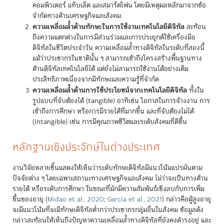
คอมพิวเตอร์ แท็บเล็ต และสมาร์ตโฟน โดยมีเหตุผลหลักมาจากข้อ
จำกัดทางด้านเศรษฐกิจและสังคม
ความเหลื่อมล้ำด้านทักษะในการใช้งานเทคโนโลยีดิจิทัล
สะท้อน
ถึงความแตกต่างในการมีส่วนร่วมและการประยุกต์ใช้เครื่องมือ
ดิจิทัลในชีวิตประจำวัน ความเหลื่อมล้ำทางดิจิทัลในระดับที่สองนี้
แม้ว่าประชากรในชาตินั้น ๆ สามารถเข้าถึงโครงสร้างพื้นฐานทาง
ด้านดิจิทัลเทคโนโลยีได้ แต่ยังไม่สามารถใช้งานได้อย่างเต็ม
ประสิทธิภาพเนื่องจากมีทักษะและความรู้ที่จำกัด
ความเหลื่อมล้ำด้านการใช้ประโยชน์จากเทคโนโลยีดิจิทัล
ทั้งใน
รูปแบบที่จับต้องได้ (tangible) อาทิเช่น โอกาสในการจ้างงาน การ
เข้าถึงการศึกษา หรือการมีรายได้ที่มากขึ้น และที่จับต้องไม่ได้
(intangible) เช่น การมีคุณภาพชีวิตและระดับสังคมที่ดีขึ้น
หลักฐานเชิงประจักษ์ในต่างประเทศ
งานวิจัยหลายชิ้นแสดงให้เห็นว่าระดับทักษะดิจิทัลมีแนวโน้มแปรผันตาม
ปัจจัยต่าง ๆ โดยเฉพาะสถานะทางเศรษฐกิจและสังคม ไม่ว่าจะเป็นทางด้าน
รายได้ หรือระดับการศึกษา ในขณะที่มักมีความสัมพันธ์เชิงลบกับการเพิ่ม
ขึ้นของอายุ
(
Midao et al., 2020
;
Garcia et al., 2021
)
กล่าวคือผู้สูงอายุ
จะมีแนวโน้มที่จะมีทักษะดิจิทัลต่ำกว่าประชากรกลุ่มอื่นในสังคม ข้อมูลดัง
กล่าวสะท้อนให้เห็นถึงปัญหาความเหลื่อมล้ำทางดิจิทัลที่ยังคงดำรงอยู่ และ