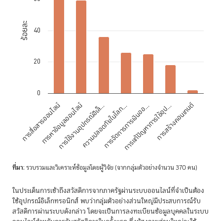
The chart has 1 X axis displaying categories.
The chart has 1 Y axis displaying ร้อยละ. Data ranges from 2 to 69.
ร้อยละ
40
20
0
การสื่อสารออนไลน์
การใช้งานอุปกรณ์อิเล็…
ความปลอดภัยในโลก…
การจัดการการเงินออ…
การแก้ปัญหาการใช้อุป…
การสร้างคอนเทนต์
การหาข้อมูลออนไลน์
End of interactive chart.
ที่มา
: รวบรวมและวิเคราะห์ข้อมูลโดยผู้วิจัย (จากกลุ่มตัวอย่างจำนวน 370 คน)
ในประเด็นการเข้าถึงสวัสดิการจากภาครัฐผ่านระบบออนไลน์ที่จำเป็นต้อง
ใช้อุปกรณ์อิเล็กทรอนิกส์ พบว่ากลุ่มตัวอย่างส่วนใหญ่มีประสบการณ์รับ
สวัสดิการผ่านระบบดังกล่าว โดยจะเป็นการลงทะเบียนข้อมูลบุคคลในระบบ