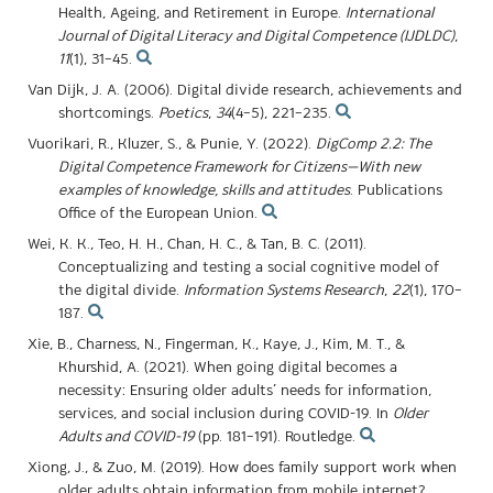
Health, Ageing, and Retirement in Europe.
International
Journal of Digital Literacy and Digital Competence (IJDLDC)
,
11
(1), 31–45.
Van Dijk, J. A. (2006). Digital divide research, achievements and
shortcomings.
Poetics
,
34
(4–5), 221–235.
Vuorikari, R., Kluzer, S., & Punie, Y. (2022).
DigComp 2.2: The
Digital Competence Framework for Citizens—With new
examples of knowledge, skills and attitudes
. Publications
Office of the European Union.
Wei, K. K., Teo, H. H., Chan, H. C., & Tan, B. C. (2011).
Conceptualizing and testing a social cognitive model of
the digital divide.
Information Systems Research
,
22
(1), 170–
187.
Xie, B., Charness, N., Fingerman, K., Kaye, J., Kim, M. T., &
Khurshid, A. (2021). When going digital becomes a
necessity: Ensuring older adults’ needs for information,
services, and social inclusion during COVID-19. In
Older
Adults and COVID-19
(pp. 181–191). Routledge.
Xiong, J., & Zuo, M. (2019). How does family support work when
older adults obtain information from mobile internet?