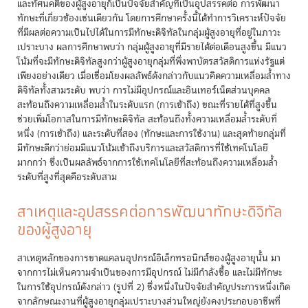
และทัศนคติของผู้สูงอายุก็เป็นปัจจัยสำคัญที่เป็นอุปสรรคต่อ การพัฒนา
ทักษะที่เกี่ยวข้องเช่นเดียวกัน โดยการศึกษาครั้งนี้ได้ทำการวิเคราะห์ปัจจัย
ที่มีผลต่อความเป็นไปได้ในการมีทักษะดิจิทัลในกลุ่มผู้สูงอายุที่อยู่ในภาวะ
เปราะบาง ผลการศึกษาพบว่า กลุ่มผู้สูงอายุที่มีรายได้ต่อเดือนสูงขึ้น มีแนว
โน้มที่จะมีทักษะดิจิทัลสูงกว่าผู้สูงอายุกลุ่มที่พึ่งพาบัตรสวัสดิการแห่งรัฐแต่
เพียงอย่างเดียว เมื่อเชื่อมโยงผลลัพธ์ดังกล่าวกับแนวคิดความเหลื่อมล้ำทาง
ดิจิทัลทั้งสามระดับ พบว่า การไม่มีอุปกรณ์และอินเทอร์เน็ตส่วนบุคคล
สะท้อนถึงความเหลื่อมล้ำในระดับแรก (การเข้าถึง) ขณะที่รายได้ที่สูงขึ้น
ช่วยเพิ่มโอกาสในการมีทักษะดิจิทัล สะท้อนถึงทั้งความเหลื่อมล้ำระดับที่
หนึ่ง (การเข้าถึง) และระดับที่สอง (ทักษะและการใช้งาน) และสุดท้ายกลุ่มที่
มีทักษะดีกว่าย่อมมีแนวโน้มเข้าถึงบริการและสวัสดิการที่ใช้เทคโนโลยี
มากกว่า ซึ่งเป็นผลลัพธ์จากการใช้เทคโนโลยีที่สะท้อนถึงความเหลื่อมล้ำ
ระดับที่สูงที่สุดคือระดับสาม
สาเหตุและอุปสรรคต่อการพัฒนาทักษะดิจิทัล
ของผู้สูงอายุ
สาเหตุหลักของการขาดแคลนอุปกรณ์อิเล็กทรอนิกส์ของผู้สูงอายุนั้น มา
จากการไม่เห็นความจำเป็นของการมีอุปกรณ์ ไม่มีกำลังซื้อ และไม่มีทักษะ
ในการใช้อุปกรณ์ดังกล่าว (รูปที่ 2) ซึ่งหนึ่งในปัจจัยสำคัญประการหนึ่งเกิด
จากลักษณะงานที่ผู้สูงอายุกลุ่มเปราะบางส่วนใหญ่ยังคงประกอบอาชีพที่