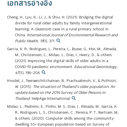
เอกสารอ้างอิง
Cheng, H., Lyu, K., Li, J., & Shiu, H. (2021). Bridging the digital
divide for rural older adults by family intergenerational
learning: A classroom case in a rural primary school in
China.
International Journal of Environmental Research and
Public Health
,
19
(1), 371.
Garcia, K. R., Rodrigues, L., Pereira, L., Busse, G., Irbe, M., Almada,
M., Christensen, C., Midao, L., Dias, I., Heery, D., & others.
(2021). Improving the digital skills of older adults in a
COVID-19 pandemic environment.
Educational Gerontology
,
47
(5), 196–206.
Knodel, J., Teerawichitchainan, B., Prachuabmoh, V., & Pothisiri,
W. (2015).
The situation of Thailand’s older population: An
update based on the 2014 Survey of Older Persons in
Thailand
. HelpAge International.
Midao, L., Pedreiro, E., Pinho, M. S., Dias, I., Almada, M., Garcia, K.
R., Rodrigues, L. S., Christensen, C., Pereira, P. T., Bertram, M.,
& others. (2020). Computer skills among the community-
dwelling 55+ European population based on Survey of