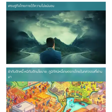
เศรษฐกิจไทยภายใต้ความไม่แน่นอน
ฝ่ากับดักหนี้ หนีกับดักนโยบาย: ภูมิทัศน์หนี้เกษตรกรไทยในทศวรรษที่ผ่าน
มา