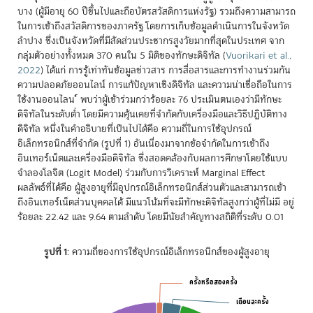
บาง (ผู้มีอายุ 60 ปีขึ้นไปและถือบัตรสวัสดิการแห่งรัฐ) รวมถึงความสามารถ
ในการเข้าถึงสวัสดิการของภาครัฐ โดยการเก็บข้อมูลดำเนินการในจังหวัด
ลำปาง ซึ่งเป็นจังหวัดที่มีสัดส่วนประชากรสูงวัยมากที่สุดในประเทศ จาก
กลุ่มตัวอย่างทั้งหมด 370 คนใน 5 มิติของทักษะดิจิทัล
(
Vuorikari et al.,
2022
)
ได้แก่ การรู้เท่าทันข้อมูลข่าวสาร การสื่อสารและการทำงานร่วมกัน
ความปลอดภัยออนไลน์ การแก้ปัญหาเชิงดิจิทัล และความน่าเชื่อถือในการ
ใช้งานออนไลน ์ พบว่าผู้เข้าร่วมกว่าร้อยละ 76 ประเมินตนเองว่ามีทักษะ
ดิจิทัลในระดับต่ำ โดยมีความคุ้นเคยที่จำกัดกับเครื่องมือและวิธีปฏิบัติทาง
ดิจิทัล หนึ่งในคำอธิบายที่เป็นไปได้คือ ความถี่ในการใช้อุปกรณ์
อิเล็กทรอนิกส์ที่จำกัด (รูปที่ 1) อันเนื่องมาจากข้อจำกัดในการเข้าถึง
อินเทอร์เน็ตและเครื่องมือดิจิทัล ซึ่งสอดคล้องกับผลการศึกษาโดยใช้แบบ
จำลองโลจิต (Logit Model) ร่วมกับการวิเคราะห์ Marginal Effect
ผลลัพธ์ที่ได้คือ ผู้สูงอายุที่มีอุปกรณ์อิเล็กทรอนิกส์ส่วนตัวและสามารถเข้า
ถึงอินเทอร์เน็ตส่วนบุคคลได้ มีแนวโน้มที่จะมีทักษะดิจิทัลสูงกว่าผู้ที่ไม่มี อยู่
ร้อยละ 22.42 และ 9.64 ตามลำดับ โดยมีนัยสำคัญทางสถิติที่ระดับ 0.01
รูปที่ 1
: ความถี่ของการใช้อุปกรณ์อิเล็กทรอนิกส์ของผู้สูงอายุ
Chart
ครั้งหรือสองครั้ง
ครั้งหรือสองครั้ง
เดือนละครั้ง
เดือนละครั้ง
Pie chart with 5 slices.