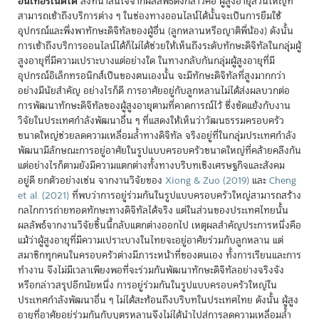
อินเทอร์เน็ตได้
สิ่งที่น่าสนใจจากผลลัพธ์ดังกล่าวคือ ผู้สูงอายุส่วนใหญ่ที่
สามารถเข้าถึงบริการต่าง ๆ ในช่องทางออนไลน์ได้นั้นจะเป็นการยืมใช้
อุปกรณ์และพึ่งพาทักษะดิจิทัลของผู้อื่น (ลูกหลานหรือญาติพี่น้อง) ดังนั้น
การเข้าถึงบริการออนไลน์ได้ก็ไม่ได้ช่วยให้เห็นถึงระดับทักษะดิจิทัลในกลุ่มผู้
สูงอายุที่มีความเปราะบางแต่อย่างใด ในทางกลับกันกลุ่มผู้สูงอายุที่มี
อุปกรณ์อิเล็กทรอนิกส์เป็นของตนเองนั้น จะมีทักษะดิจิทัลที่สูงมากกว่า
อย่างมีนัยสำคัญ อย่างไรก็ดี การอาศัยอยู่กับลูกหลานไม่ได้ส่งผลบวกต่อ
การพัฒนาทักษะดิจิทัลของผู้สูงอายุตามที่คาดการณ์ไว้ ซึ่งขัดแย้งกับงาน
วิจัยในประเทศกำลังพัฒนาอื่น ๆ ที่แสดงให้เห็นว่าวัฒนธรรมครอบครัว
ขนาดใหญ่ช่วยลดความเหลื่อมล้ำทางดิจิทัล จริงอยู่ที่ในกลุ่มประเทศกำลัง
พัฒนามีลักษณะการอยู่อาศัยในรูปแบบครอบครัวขนาดใหญ่ที่คล้ายคลึงกัน
แต่อย่างไรก็ตามยังมีความแตกต่างทั้งทางบริบทเชิงเศรษฐกิจและสังคม
อยู่ดี ยกตัวอย่างเช่น จากงานวิจัยของ
Xiong & Zuo (2019)
และ
Cheng
et al. (2021)
ที่พบว่าการอยู่ร่วมกันในรูปแบบครอบครัวใหญ่สามารถสร้าง
กลไกการถ่ายทอดทักษะทางดิจิทัลได้จริง แต่ในส่วนของประเทศไทยนั้น
ผลลัพธ์จากงานวิจัยชิ้นนี้กลับแตกต่างออกไป เหตุผลสำคัญประการหนึ่งคือ
แม้ว่าผู้สูงอายุที่มีความเปราะบางในไทยจะอยู่อาศัยร่วมกับลูกหลาน แต่
สมาชิกทุกคนในครอบครัวต่างมีภาระหน้าที่ของตนเอง ทั้งการเรียนและการ
ทำงาน จึงไม่มีเวลาเพียงพอที่จะร่วมกันพัฒนาทักษะดิจิทัลอย่างจริงจัง
หรือกล่าวสรุปอีกนัยหนึ่ง การอยู่ร่วมกันในรูปแบบครอบครัวใหญ่ใน
ประเทศกำลังพัฒนาอื่น ๆ ไม่ได้สะท้อนถึงบริบทในประเทศไทย ดังนั้น ผู้สูง
อายุที่อาศัยอยู่ร่วมกันกับบุตรหลานจึงไม่ได้นำไปสู่การลดความเหลื่อมล้ำ