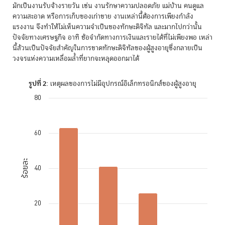
มักเป็นงานรับจ้างรายวัน เช่น งานรักษาความปลอดภัย แม่บ้าน คนดูแล
ความสะอาด หรือการเก็บของเก่าขาย งานเหล่านี้ต้องการเพียงกำลัง
แรงงาน จึงทำให้ไม่เห็นความจำเป็นของทักษะดิจิทัล และมากไปกว่านั้น
ปัจจัยทางเศรษฐกิจ อาทิ ข้อจำกัดทางการเงินและรายได้ที่ไม่เพียงพอ เหล่า
นี้ล้วนเป็นปัจจัยสำคัญในการขาดทักษะดิจิทัลของผู้สูงอายุซึ่งกลายเป็น
วงจรแห่งความเหลื่อมล้ำที่ยากจะหลุดออกมาได้
รูปที่ 2
: เหตุผลของการไม่มีอุปกรณ์อิเล็กทรอนิกส์ของผู้สูงอายุ
80
Chart
Bar chart with 4 bars.
The chart has 1 X axis displaying categories.
60
The chart has 1 Y axis displaying ร้อยละ. Data ranges from 1 to 63.
ร้อยละ
40
20