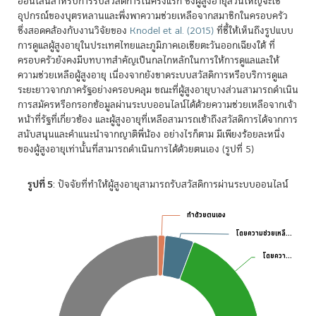
ออนไลน์สำหรับการรับสวัสดิการในครั้งแรก ซึ่งผู้สูงอายุส่วนใหญ่จะใช้
อุปกรณ์ของบุตรหลานและพึ่งพาความช่วยเหลือจากสมาชิกในครอบครัว
ซึ่งสอดคล้องกับงานวิจัยของ
Knodel et al. (2015)
ที่ชี้ให้เห็นถึงรูปแบบ
การดูแลผู้สูงอายุในประเทศไทยและภูมิภาคเอเชียตะวันออกเฉียงใต้ ที่
ครอบครัวยังคงมีบทบาทสำคัญเป็นกลไกหลักในการให้การดูแลและให้
ความช่วยเหลือผู้สูงอายุ เนื่องจากยังขาดระบบสวัสดิการหรือบริการดูแล
ระยะยาวจากภาครัฐอย่างครอบคลุม ขณะที่ผู้สูงอายุบางส่วนสามารถดำเนิน
การสมัครหรือกรอกข้อมูลผ่านระบบออนไลน์ได้ด้วยความช่วยเหลือจากเจ้า
หน้าที่รัฐที่เกี่ยวข้อง และผู้สูงอายุที่เหลือสามารถเข้าถึงสวัสดิการได้จากการ
สนับสนุนและคำแนะนำจากญาติพี่น้อง อย่างไรก็ตาม มีเพียงร้อยละหนึ่ง
ของผู้สูงอายุเท่านั้นที่สามารถดำเนินการได้ด้วยตนเอง (รูปที่ 5)
รูปที่ 5
: ปัจจัยที่ทำให้ผู้สูงอายุสามารถรับสวัสดิการผ่านระบบออนไลน์
Chart
ทำด้วยตนเอง
ทำด้วยตนเอง
โดยความช่วยเหลื…
โดยความช่วยเหลื…
Pie chart with 4 slices.
โดยควา…
โดยควา…