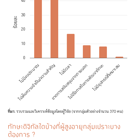
Bar chart with 6 bars.
40
The chart has 1 X axis displaying categories.
The chart has 1 Y axis displaying ร้อยละ. Data ranges from 1 to 43.
30
ร้อยละ
20
10
0
ไม่มีอุปกรณ์ที่เหมาะสม
ไม่เห็นความจำเป็น/ความสำคัญ
ไม่มีโอกาสในการพัฒนาทักษะ
ไม่มีงบประมาณ
ขาดการสนับสนุนจากภายนอก
ไม่มีเวลา
End of interactive chart.
ที่มา
: รวบรวมและวิเคราะห์ข้อมูลโดยผู้วิจัย (จากกลุ่มตัวอย่างจำนวน 370 คน)
ทักษะดิจิทัลใดบ้างที่ผู้สูงอายุกลุ่มเปราะบาง
ต้องการ ?