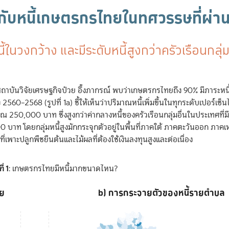
ขึ้นกับหนี้เกษตรกรไทยในทศวรรษที่ผ่
ี้ในวงกว้าง และมีระดับหนี้สูงกว่าครัวเรือนกลุ่ม
าบันวิจัยเศรษฐกิจป๋วย อึ๊งภากรณ์ พบว่าเกษตรกรไทยถึง 90% มีภาระหนี
560–2568 (รูปที่ 1a) ชี้ให้เห็นว่าปริมาณหนี้เพิ่มขึ้นในทุกระดับเปอร์เซ็น
250,000 บาท ซึ่งสูงกว่าค่ากลางหนี้ของครัวเรือนกลุ่มอื่นในประเทศที่มี
0 บาท โดยกลุ่มหนี้สูงมักกระจุกตัวอยู่ในพื้นที่ภาคใต้ ภาคตะวันออก ภาค
ี่เพาะปลูกพืชยืนต้นและไม้ผลที่ต้องใช้เงินลงทุนสูงและต่อเนื่อง
ี่ 1
: เกษตรกรไทยมีหนี้มากขนาดไหน?
าย
b) การกระจายตัวของหนี้รายตำบล
b) การกระจายตัวของหนี้รายตำบล
Map of unspecified region with 1 data series.
wers (percentile). Data ranges from 0 to 100.