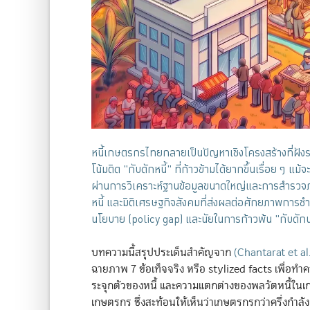
หนี้เกษตรกรไทยกลายเป็นปัญหาเชิงโครงสร้างที่ฝัง
โน้มติด "กับดักหนี้" ที่ก้าวข้ามได้ยากขึ้นเรื่อย ๆ 
ผ่านการวิเคราะห์ฐานข้อมูลขนาดใหญ่และการสำรวจภ
หนี้ และมิติเศรษฐกิจสังคมที่ส่งผลต่อศักยภาพการ
นโยบาย (policy gap) และนัยในการก้าวพ้น "กับดัก
บทความนี้สรุปประเด็นสำคัญจาก
(Chantarat et al
ฉายภาพ 7 ข้อเท็จจริง หรือ stylized facts เพื่อท
ระจุกตัวของหนี้ และความแตกต่างของพลวัตหนี้ในเ
เกษตรกร ซึ่งสะท้อนให้เห็นว่าเกษตรกรกว่าครึ่งกำลังต