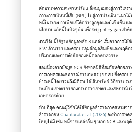
ต่อมาบทความจะชวนปรับเปลี่ยนมุมมองสู่การวิเคราะ
ภาวะการเป็นหนี้เสีย (NPL) ไปสู่การประเมิน "แนวโ
หนี้ในระยะยาวเพื่อแก้ได้อย่างถูกจุดและยั่งยืนขึ้
นโยบายแก้หนี้ในปัจจุบัน เพื่อระบุ policy gap สำคั
งานวิจัยนี้ใช้ฐานข้อมูลหลัก 3 แหล่ง เริ่มจากการใ
3.97 ล้านราย และครอบคลุมข้อมูลสินเชื่อและพฤติก
ปริมาณและการเติบโตของหนี้ตลอดทศวรรษ
และเนื่องจากข้อมูล NCB ยังขาดมิติที่สะท้อนศักยภา
การเกษตรและสหกรณ์การเกษตร (ธ.ก.ส.) ซึ่งครอบคลุม
ชำระหนี้ โดยรวมถึงมิติรายได้ สินทรัพย์ วิถีการประ
ทะเบียนเกษตรกรของกระทรวงเกษตรและสหกรณ์ เพื่
เกษตรกรด้วย
ท้ายที่สุด คณะผู้วิจัยได้ใช้ข้อมูลสำรวจภาคสนามจ
สำรวจก่อน
Chantarat et al. (2026)
จะทำการทดลองแ
ใหญ่ไม่มี เช่น หนี้จากแหล่งอื่น ๆ นอก NCB และพฤต