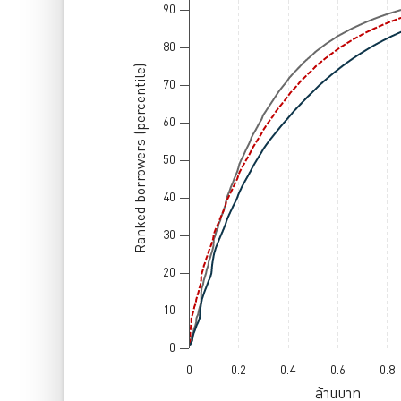
90
The chart has 1 Y axis displaying ล้านบาท. Dat
80
Ranked borrowers (percentile)
70
60
50
40
30
20
10
0
0
0.2
0.4
0.6
0.8
ล้านบาท