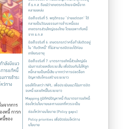
ที่ ธ.ก.ส. ถึงแม้ว่าเกษตรกรไทยจะมีหนี้จาก
หลายแหล่ง
ข้อเท็จจริงที่ 5: พฤติกรรม “จ่ายแต่ดอก” ได้
กลายเป็นวัฒนธรรมการชำระหนี้ของ
เกษตรกรส่วนใหญ่ของไทย โดยเฉพาะกับหนี้
จาก ธ.ก.ส
ข้อเท็จจริงที่ 6: เกษตรกรกว่าครึ่งกำลังติดอยู่
ใน "กับดักหนี้" ที่ไม่สามารถปิดจบได้ก่อน
เกษียณอายุ
ข้อเท็จจริงที่ 7: มาตรการแก้หนี้ส่วนใหญ่ยัง
กำลังมีแนว
เน้นการช่วยเหลือระยะสั้น เพื่อป้องกันไม่ให้ลูก
รการแก้หนี้
หนี้กลายเป็นหนี้เสีย มากกว่าการปลดล็อก
รรมการชำระ
ปัญหาเชิงโครงสร้างระยะยาว
โหว่ทาง
มองให้ไกลกว่า NPL: เพื่อประเมินแนวโน้มการปิด
จบหนี้ และแก้หนี้ในระยะยาว
Mapping ภูมิทัศน์ปัญหาหนี้ กับมาตรการแก้หนี้:
ช่องโหว่นโยบายและทางออกที่ควรจะเป็น
ิ่มจากการ
องหนี้ การก
ช่องโหว่ทางนโยบาย (Policy gaps)
หนี้ของ
Policy priorities เพื่อปิดช่องโหว่ทาง
นโยบาย