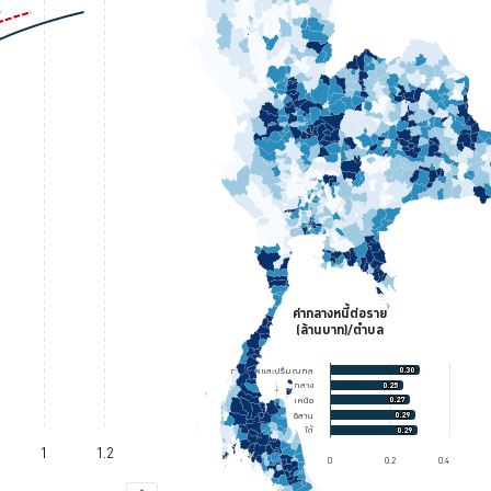
a ranges from 0.0025 to 1.13026.
ค่ากลางหนี้ต่อราย
ค่ากลางหนี้ต่อราย (ล้านบาท)/ตำบล
(ล้านบาท)/ตำบล
Bar chart with 5 bars.
0.30
0.30
กรุงเทพและปริมณฑล
0.25
0.25
กลาง
The chart has 1 X axis displaying cat
0.27
0.27
เหนือ
The chart has 1 Y axis displaying va
0.29
0.29
อีสาน
0.29
0.29
ใต้
1
1.2
0
0.2
0.4