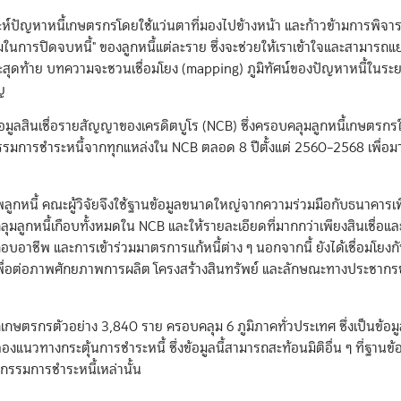
ห์ปัญหาหนี้เกษตรกรโดยใช้แว่นตาที่มองไปข้างหน้า และก้าวข้ามการพิจา
น้มในการปิดจบหนี้" ของลูกหนี้แต่ละราย ซึ่งจะช่วยให้เราเข้าใจและสามาร
น และสุดท้าย บทความจะชวนเชื่อมโยง (mapping) ภูมิทัศน์ของปัญหาหนี้ในระย
ญ
ช้ข้อมูลสินเชื่อรายสัญญาของเครดิตบูโร (NCB) ซึ่งครอบคลุมลูกหนี้เกษตรก
รรมการชำระหนี้จากทุกแหล่งใน NCB ตลอด 8 ปีตั้งแต่ 2560–2568 เพื่อมา
พลูกหนี้ คณะผู้วิจัยจึงใช้ฐานข้อมูลขนาดใหญ่จากความร่วมมือกับธนาคารเพ
ลูกหนี้เกือบทั้งหมดใน NCB และให้รายละเอียดที่มากกว่าเพียงสินเชื่อแล
กอบอาชีพ และการเข้าร่วมมาตรการแก้หนี้ต่าง ๆ นอกจากนี้ ยังได้เชื่อมโยงกั
อต่อภาพศักยภาพการผลิต โครงสร้างสินทรัพย์ และลักษณะทางประชากรข
ากเกษตรกรตัวอย่าง 3,840 ราย ครอบคลุม 6 ภูมิภาคทั่วประเทศ ซึ่งเป็นข้อ
นวทางกระตุ้นการชำระหนี้ ซึ่งข้อมูลนี้สามารถสะท้อนมิติอื่น ๆ ที่ฐานข
ิกรรมการชำระหนี้เหล่านั้น