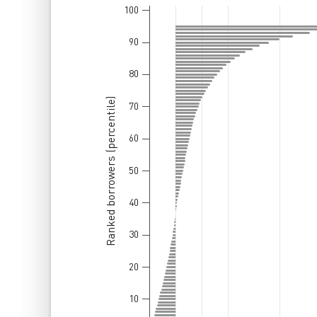
100
Bar chart with 101 bars.
The chart has 1 X axis displaying Ranked borro
90
The chart has 1 Y axis displaying อัตราการเติบ
80
Ranked borrowers (percentile)
70
60
50
40
30
20
10