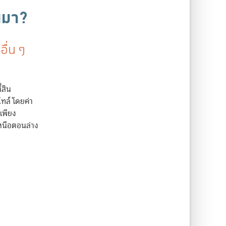
านมา?
อื่น ๆ
้สิน
ไทล์ โดยค่า
เพียง
เหนือตอนล่าง