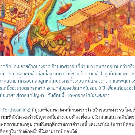
รากลึกและขยายตัวอย่างรวดเร็วในทศวรรษที่ผ่านมา เกษตรกรไทยกว่าครึ่ง
แม้จะมีมาตรการช่วยเหลือต่อเนื่อง บทความนี้ชวนทำความเข้าใจภูมิทัศน์และมาต
าคสนาม ที่ครอบคลุมลูกหนี้เกษตรกรทั้งระบบ หนี้แหล่งต่าง ๆ และพฤติก
ชำระหนี้ของเกษตรกรหลากหลายกลุ่มของประเทศในรอบ 8 ปี เพื่อสะท้อนช่อง
นโยบาย" สู่การแก้ปัญหา “กับดักหนี้” เกษตรกรได้ในระยะยาว
., Forthcoming)
ที่มุ่งสะท้อนพลวัตหนี้เกษตรกรไทยในรอบทศวรรษ โดยเร
ำความเข้าใจโครงสร้างปัญหาหนี้อย่างรอบด้าน ตั้งแต่ปริมาณและการเติบโตข
กษตรกรแต่ละกลุ่ม รวมถึงพฤติกรรมการชำระหนี้ และแนวโน้มในการปิดจบ
ิดอยู่ใน "กับดักหนี้" ที่ไม่สามารถปิดจบได้