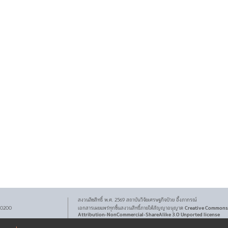
สงวนลิขสิทธิ์ พ.ศ.
2569
สถาบันวิจัยเศรษฐกิจ
ป๋วย อึ๊งภากรณ์
Creative Commons
 10200
เอกสารเผยแพร่ทุกชิ้นสงวนสิทธิ์ภายใต้สัญญาอนุญาต
Attribution-NonCommercial-ShareAlike 3.0 Unported license