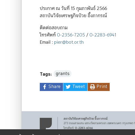
ประกาศ ณ วันที่ 15 กุมภาพันธ์ 2566
สถาบันวิจัยเศรษฐกิจป๋วย อึ๊งภากรณ์
ติดต่อสอบถาม
โทรศัพท์
0-2356-7205
/
0-2283-6941
Email :
pier@bot.or.th
grants
Tags:
Share
Tweet
Print
สถาบันวิจัยเศรษฐกิจ
ป๋วย อึ๊งภากรณ์
273 ถนนสามเสน
แขวงวัดสามพระยา
เขตพระนคร
กรุงเทพฯ
0-2283-6066
โทรศัพท์
:
pier@bot.or.th
Email: