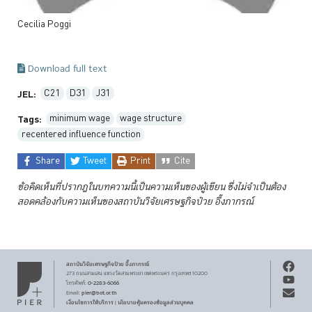
Cecilia
Poggi
Download full text
C21
D31
J31
JEL:
minimum wage
wage structure
Tags:
recentered influence function
Share
Tweet
Print
Cite
ข้อคิดเห็นที่ปรากฏในบทความนี้เป็นความเห็นของผู้เขียน ซึ่งไม่จำเป็นต้อง
สอดคล้องกับความเห็นของสถาบันวิจัยเศรษฐกิจป๋วย
อึ๊งภากรณ์
สถาบันวิจัยเศรษฐกิจ
ป๋วย อึ๊งภากรณ์
273 ถนนสามเสน
แขวงวัดสามพระยา
เขตพระนคร
กรุงเทพฯ 10200
0-2283-6066
โทรศัพท์
:
pier@bot.or.th
Email:
เงื่อนไขการให้บริการ
นโยบายคุ้มครองข้อมูลส่วนบุคคล
|