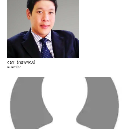
ดิลกะ
ลัทธพิพัฒน์
ธนาคารโลก