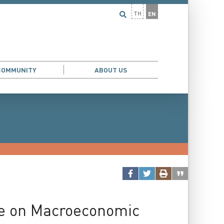
TH
EN
COMMUNITY
ABOUT US
ade on Macroeconomic