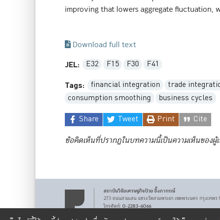
improving that lowers aggregate fluctuation, w
Download full text
E32
F15
F30
F41
JEL:
financial integration
trade integrati
Tags:
consumption smoothing
business cycles
Share
Tweet
Print
Cite
ข้อคิดเห็นที่ปรากฏในบทความนี้เป็นความเห็นของผู้
สถาบันวิจัยเศรษฐกิจ
ป๋วย อึ๊งภากรณ์
273 ถนนสามเสน
แขวงวัดสามพระยา
เขตพระนคร
กรุงเทพฯ
0-2283-6066
โทรศัพท์
:
pier@bot.or.th
Email: