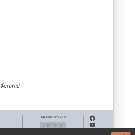
อึ๊งภากรณ์
รับจดหมายข่าว PIER
SUBSCRIBE