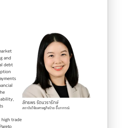
market
ng and
al debt
mption
payments
nancial
the
ability,
ลัทธพร
รัตนวรารักษ์
ts
สถาบันวิจัยเศรษฐกิจป๋วย
อึ๊งภากรณ์
h high trade
Pareto