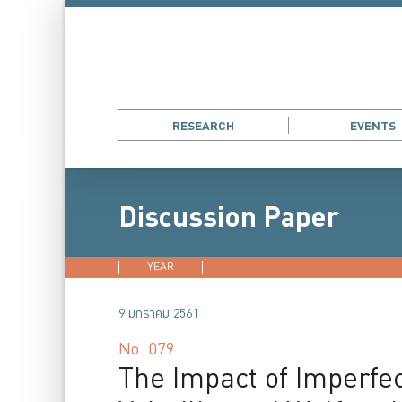
RESEARCH
EVENTS
Discussion Paper
YEAR
2026
2025
2024
202
9 มกราคม 2561
No.
079
The Impact of Imperfe