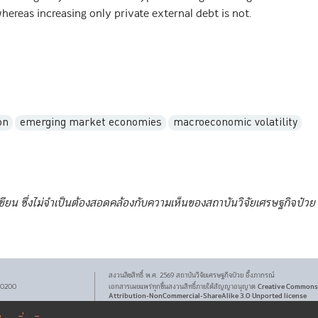
hereas increasing only private external debt is not.
on
emerging market economies
macroeconomic volatility
เขียน ซึ่งไม่จำเป็นต้องสอดคล้องกับความเห็นของสถาบันวิจัยเศรษฐกิจป๋วย
สงวนลิขสิทธิ์ พ.ศ.
2569
สถาบันวิจัยเศรษฐกิจ
ป๋วย อึ๊งภากรณ์
Creative Commons
 10200
เอกสารเผยแพร่ทุกชิ้นสงวนสิทธิ์ภายใต้สัญญาอนุญาต
Attribution-NonCommercial-ShareAlike 3.0 Unported license