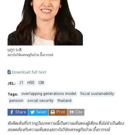
นฎา
วะสี
สถาบันวิจัยเศรษฐกิจป๋วย
อึ๊งภากรณ์
Download full text
J1
H55
I38
JEL:
overlapping generations model
fiscal sustainability
Tags:
pension
social security
thailand
Share
Tweet
Print
Cite
ข้อคิดเห็นที่ปรากฏในบทความนี้เป็นความเห็นของผู้เขียน ซึ่งไม่จำเป็นต้อง
สอดคล้องกับความเห็นของสถาบันวิจัยเศรษฐกิจป๋วย
อึ๊งภากรณ์