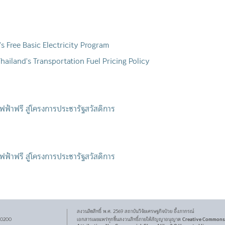
s Free Basic Electricity Program
hailand's Transportation Fuel Pricing Policy
้าฟรี สู่โครงการประชารัฐสวัสดิการ
้าฟรี สู่โครงการประชารัฐสวัสดิการ
สงวนลิขสิทธิ์ พ.ศ.
2569
สถาบันวิจัยเศรษฐกิจ
ป๋วย อึ๊งภากรณ์
Creative Commons
 10200
เอกสารเผยแพร่ทุกชิ้นสงวนสิทธิ์ภายใต้สัญญาอนุญาต