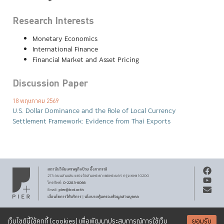
Research Interests
Monetary Economics
International Finance
Financial Market and Asset Pricing
Discussion Paper
18 พฤษภาคม 2569
U.S. Dollar Dominance and the Role of Local Currency
Settlement Framework: Evidence from Thai Exports
สถาบันวิจัยเศรษฐกิจ
ป๋วย อึ๊งภากรณ์
273 ถนนสามเสน
แขวงวัดสามพระยา
เขตพระนคร
กรุงเทพฯ 10200
0-2283-6066
โทรศัพท์
:
pier@bot.or.th
Email:
เงื่อนไขการให้บริการ
นโยบายคุ้มครองข้อมูลส่วนบุคคล
|
สงวนลิขสิทธิ์ พ.ศ.
2569
สถาบันวิจัยเศรษฐกิจ
ป๋วย อึ๊งภากรณ์
รับจดหมายข่าว PIER
Creative Commons
เอกสารเผยแพร่ทุกชิ้นสงวนสิทธิ์ภายใต้สัญญาอนุญาต
เว็บไซต์นี้ใช้คุกกี้ (cookies) เพื่อพัฒนาประสบการณ์การใช้เว็บ
ยอมรับ
Attribution-NonCommercial-ShareAlike 3.0 Unported license