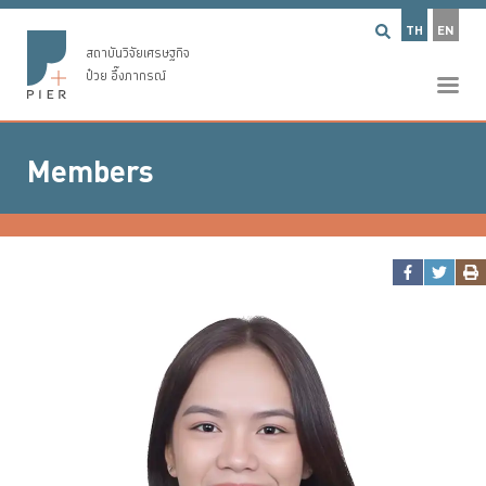
TH
EN
สถาบันวิจัยเศรษฐกิจ
ป๋วย อึ๊งภากรณ์
Members