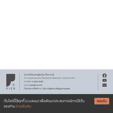
สถาบันวิจัยเศรษฐกิจ
ป๋วย อึ๊งภากรณ์
273 ถนนสามเสน
แขวงวัดสามพระยา
เขตพระนคร
กรุงเทพฯ 10200
0-2283-6066
โทรศัพท์
:
pier@bot.or.th
Email:
เงื่อนไขการให้บริการ
นโยบายคุ้มครองข้อมูลส่วนบุคคล
|
สงวนลิขสิทธิ์ พ.ศ.
2569
สถาบันวิจัยเศรษฐกิจ
ป๋วย อึ๊งภากรณ์
รับจดหมายข่าว PIER
Creative Commons
เอกสารเผยแพร่ทุกชิ้นสงวนสิทธิ์ภายใต้สัญญาอนุญาต
เว็บไซต์นี้ใช้คุกกี้ (cookies) เพื่อพัฒนาประสบการณ์การใช้เว็บ
ยอมรับ
Attribution-NonCommercial-ShareAlike 3.0 Unported license
SUBSCRIBE
ของท่าน
อ่านเพิ่มเติม