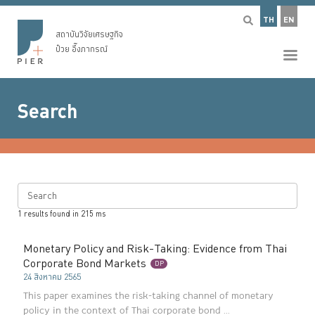
TH
EN
สถาบันวิจัยเศรษฐกิจ
ป๋วย อึ๊งภากรณ์
Search
Search
1
results found in
215
ms
Monetary Policy and Risk-Taking: Evidence from Thai
Corporate Bond Markets
DP
24 สิงหาคม 2565
This paper examines the risk-taking channel of monetary
policy in the context of Thai corporate bond ...