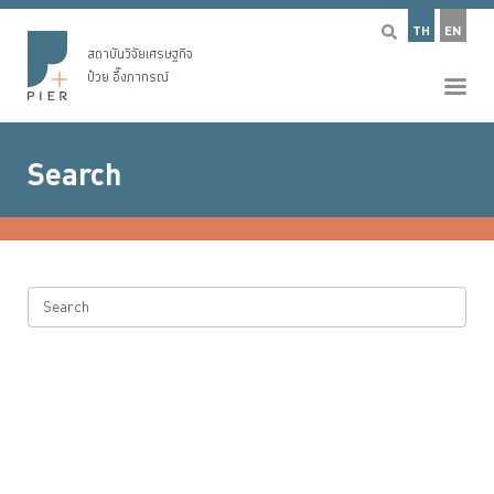
TH
EN
สถาบันวิจัยเศรษฐกิจ
ป๋วย อึ๊งภากรณ์
Search
Search