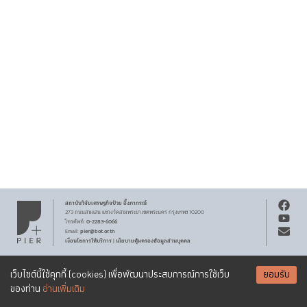
สถาบันวิจัยเศรษฐกิจ
ป๋วย อึ๊งภากรณ์
273 ถนนสามเสน
แขวงวัดสามพระยา
เขตพระนคร
กรุงเทพฯ 10200
0-2283-6066
โทรศัพท์
:
pier@bot.or.th
Email:
เงื่อนไขการให้บริการ
นโยบายคุ้มครองข้อมูลส่วนบุคคล
|
สงวนลิขสิทธิ์ พ.ศ.
2569
สถาบันวิจัยเศรษฐกิจ
ป๋วย อึ๊งภากรณ์
รับจดหมายข่าว PIER
Creative Commons
เอกสารเผยแพร่ทุกชิ้นสงวนสิทธิ์ภายใต้สัญญาอนุญาต
เว็บไซต์นี้ใช้คุกกี้ (cookies) เพื่อพัฒนาประสบการณ์การใช้เว็บ
ยอมรับ
Attribution-NonCommercial-ShareAlike 3.0 Unported license
SUBSCRIBE
ของท่าน
อ่านเพิ่มเติม